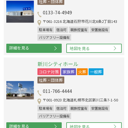
社葬・団体葬
0133-74-4949
〒061-3216 北海道石狩市花川北6条2丁目143
駐車場有
宿泊可
親族控室有
安置施設有
バリアフリー設備有
詳細を見る
地図を見る
新川シティホール
コロナ対策
家族葬
火葬
一般葬
社葬・団体葬
011-766-4444
〒001-0923 北海道札幌市北区新川三条7-1-50
駐車場有
宿泊可
親族控室有
安置施設有
バリアフリー設備有
詳細を見る
地図を見る