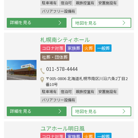
駐車場有
宿泊可
親族控室有
安置施設有
バリアフリー設備有
詳細を見る
地図を見る
札幌南シティホール
コロナ対策
家族葬
火葬
一般葬
社葬・団体葬
011-578-4444
〒005-0806 北海道札幌市南区川沿六条2丁目2
番10号
駐車場有
宿泊可
親族控室有
安置施設有
バリアフリー設備有
詳細を見る
地図を見る
ユアホール明日風
コロナ対策
家族葬
火葬
一般葬