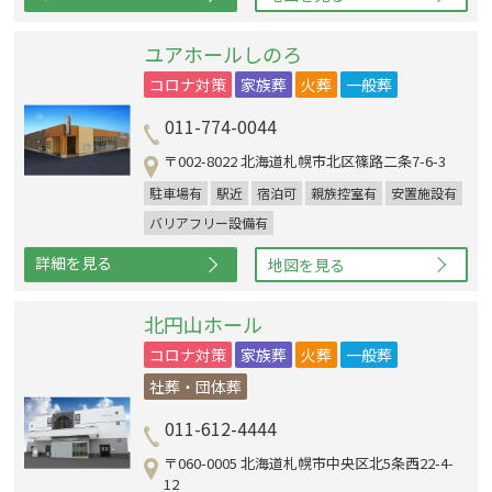
ユアホールしのろ
コロナ対策
家族葬
火葬
一般葬
011-774-0044
〒002-8022 北海道札幌市北区篠路二条7-6-3
駐車場有
駅近
宿泊可
親族控室有
安置施設有
バリアフリー設備有
詳細を見る
地図を見る
北円山ホール
コロナ対策
家族葬
火葬
一般葬
社葬・団体葬
011-612-4444
〒060-0005 北海道札幌市中央区北5条西22-4-
12