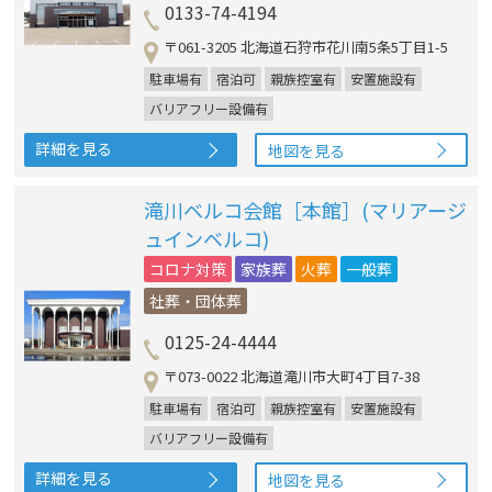
0133-74-4194
〒061-3205 北海道石狩市花川南5条5丁目1-5
駐車場有
宿泊可
親族控室有
安置施設有
バリアフリー設備有
詳細を見る
地図を見る
滝川ベルコ会館［本館］(マリアージ
ュインベルコ)
コロナ対策
家族葬
火葬
一般葬
社葬・団体葬
0125-24-4444
〒073-0022 北海道滝川市大町4丁目7-38
駐車場有
宿泊可
親族控室有
安置施設有
バリアフリー設備有
詳細を見る
地図を見る