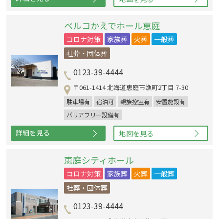
ベルコかえでホール恵庭
コロナ対策
家族葬
火葬
一般葬
社葬・団体葬
0123-39-4444
〒061-1414 北海道恵庭市漁町2丁目 7-30
駐車場有
宿泊可
親族控室有
安置施設有
バリアフリー設備有
詳細を見る
地図を見る
恵庭シティホ－ル
コロナ対策
家族葬
火葬
一般葬
社葬・団体葬
0123-39-4444