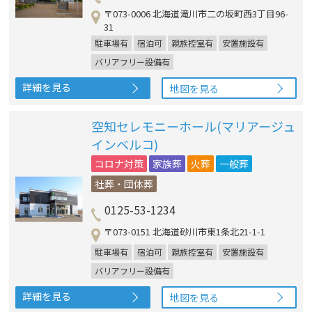
〒073-0006 北海道滝川市二の坂町西3丁目96-
31
駐車場有
宿泊可
親族控室有
安置施設有
バリアフリー設備有
詳細を見る
地図を見る
空知セレモニーホール(マリアージュ
インベルコ)
コロナ対策
家族葬
火葬
一般葬
社葬・団体葬
0125-53-1234
〒073-0151 北海道砂川市東1条北21-1-1
駐車場有
宿泊可
親族控室有
安置施設有
バリアフリー設備有
詳細を見る
地図を見る