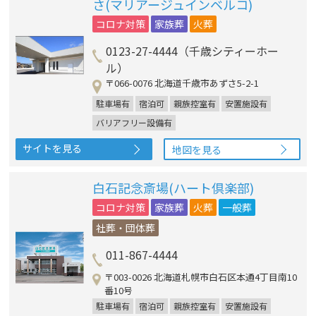
さ(マリアージュインベルコ)
コロナ対策
家族葬
火葬
0123-27-4444（千歳シティーホー
ル）
〒066-0076 北海道千歳市あずさ5-2-1
駐車場有
宿泊可
親族控室有
安置施設有
バリアフリー設備有
サイトを見る
地図を見る
白石記念斎場(ハート倶楽部)
コロナ対策
家族葬
火葬
一般葬
社葬・団体葬
011-867-4444
〒003-0026 北海道札幌市白石区本通4丁目南10
番10号
駐車場有
宿泊可
親族控室有
安置施設有