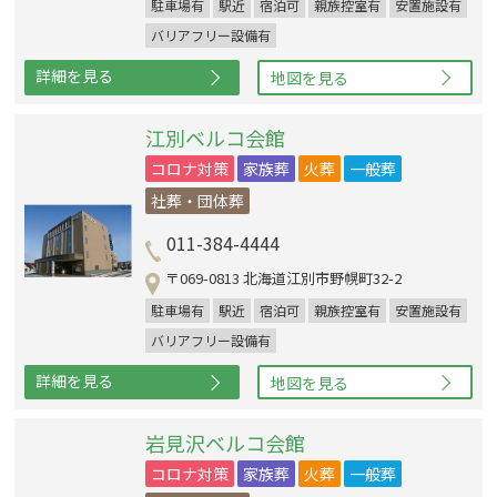
駐車場有
駅近
宿泊可
親族控室有
安置施設有
バリアフリー設備有
詳細を見る
地図を見る
江別ベルコ会館
コロナ対策
家族葬
火葬
一般葬
社葬・団体葬
011-384-4444
〒069-0813 北海道江別市野幌町32-2
駐車場有
駅近
宿泊可
親族控室有
安置施設有
バリアフリー設備有
詳細を見る
地図を見る
岩見沢ベルコ会館
コロナ対策
家族葬
火葬
一般葬