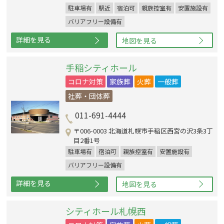
駐車場有
駅近
宿泊可
親族控室有
安置施設有
バリアフリー設備有
詳細を見る
地図を見る
手稲シティホール
コロナ対策
家族葬
火葬
一般葬
社葬・団体葬
011-691-4444
〒006-0003 北海道札幌市手稲区西宮の沢3条3丁
目2番1号
駐車場有
宿泊可
親族控室有
安置施設有
バリアフリー設備有
詳細を見る
地図を見る
シティホール札幌西