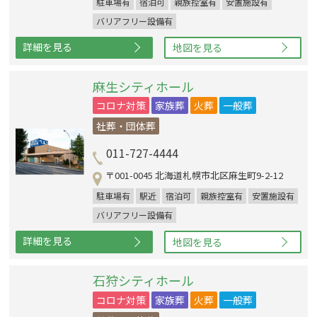
駐車場有
宿泊可
親族控室有
安置施設有
バリアフリー設備有
詳細を見る
地図を見る
麻生シティホール
コロナ対策
家族葬
火葬
一般葬
社葬・団体葬
011-727-4444
〒001-0045 北海道札幌市北区麻生町9-2-12
駐車場有
駅近
宿泊可
親族控室有
安置施設有
バリアフリー設備有
詳細を見る
地図を見る
石狩シティホール
コロナ対策
家族葬
火葬
一般葬