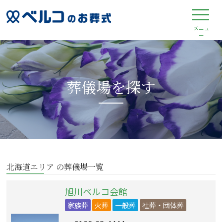
葬儀場を探す
北海道エリア の葬儀場一覧
旭川ベルコ会館
家族葬
火葬
一般葬
社葬・団体葬