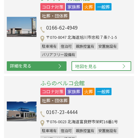
コロナ対策
家族葬
火葬
一般葬
社葬・団体葬
0166-62-4949
〒070-8047 北海道旭川市忠和７条7-1-5
駐車場有
宿泊可
親族控室有
安置施設有
バリアフリー設備有
詳細を見る
地図を見る
ふらのベルコ会館
コロナ対策
家族葬
火葬
一般葬
社葬・団体葬
0167-23-4444
〒076-0023 北海道富良野市栄町16番1号
駐車場有
宿泊可
親族控室有
安置施設有