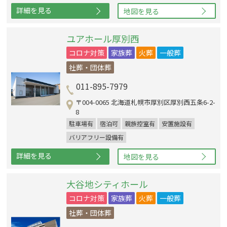
詳細を見る
地図を見る
ユアホール厚別西
コロナ対策
家族葬
火葬
一般葬
社葬・団体葬
011-895-7979
〒004-0065 北海道札幌市厚別区厚別西五条6-2-
8
駐車場有
宿泊可
親族控室有
安置施設有
バリアフリー設備有
詳細を見る
地図を見る
大谷地シティホール
コロナ対策
家族葬
火葬
一般葬
社葬・団体葬