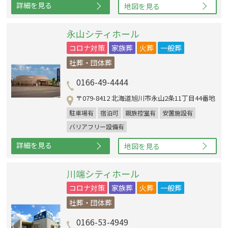
詳細を見る
地図を見る
永山シティホール
コロナ対策
家族葬
火葬
一般葬
社葬・団体葬
0166-49-4444
〒079-8412 北海道旭川市永山2条11丁目44番地
駐車場有
宿泊可
親族控室有
安置施設有
バリアフリー設備有
詳細を見る
地図を見る
川端シティホール
コロナ対策
家族葬
火葬
一般葬
社葬・団体葬
0166-53-4949