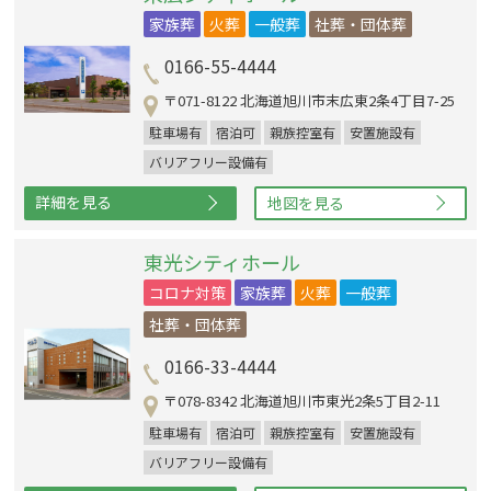
家族葬
火葬
一般葬
社葬・団体葬
0166-55-4444
〒071-8122 北海道旭川市末広東2条4丁目7-25
駐車場有
宿泊可
親族控室有
安置施設有
バリアフリー設備有
詳細を見る
地図を見る
東光シティホール
コロナ対策
家族葬
火葬
一般葬
社葬・団体葬
0166-33-4444
〒078-8342 北海道旭川市東光2条5丁目2-11
駐車場有
宿泊可
親族控室有
安置施設有
バリアフリー設備有