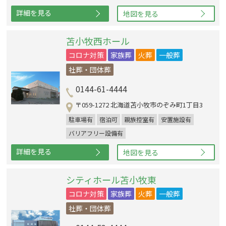
詳細を見る
地図を見る
苫小牧西ホール
コロナ対策
家族葬
火葬
一般葬
社葬・団体葬
0144-61-4444
〒059-1272 北海道苫小牧市のぞみ町1丁目3
駐車場有
宿泊可
親族控室有
安置施設有
バリアフリー設備有
詳細を見る
地図を見る
シティホール苫小牧東
コロナ対策
家族葬
火葬
一般葬
社葬・団体葬