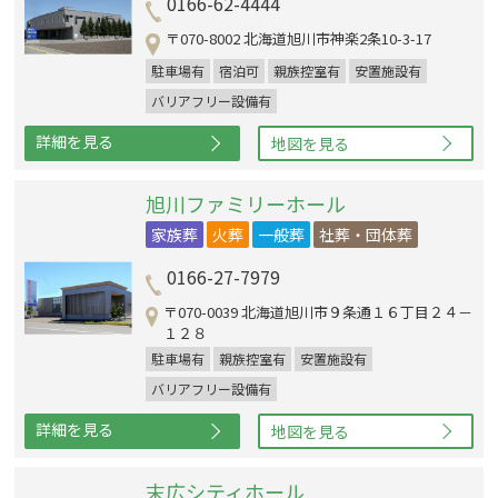
0166-62-4444
〒070-8002 北海道旭川市神楽2条10-3-17
駐車場有
宿泊可
親族控室有
安置施設有
バリアフリー設備有
詳細を見る
地図を見る
旭川ファミリーホール
家族葬
火葬
一般葬
社葬・団体葬
0166-27-7979
〒070-0039 北海道旭川市９条通１６丁目２４－
１２８
駐車場有
親族控室有
安置施設有
バリアフリー設備有
詳細を見る
地図を見る
末広シティホール