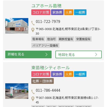
ユアホール苗穂
コロナ対策
家族葬
火葬
一般葬
011-722-7979
〒065-0008 北海道札幌市東区北8条東17丁目3-
30
駐車場有
宿泊可
親族控室有
安置施設有
バリアフリー設備有
詳細を見る
地図を見る
東苗穂シティホール
コロナ対策
家族葬
火葬
一般葬
社葬・団体葬
011-786-4444
〒007-0806 北海道札幌市東区東苗穂6条1-17-
45