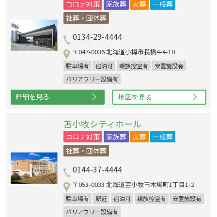
コロナ対策
家族葬
火葬
一般葬
社葬・団体葬
0134-29-4444
〒047-0036 北海道小樽市長橋4-4-10
駐車場有
宿泊可
親族控室有
安置施設有
バリアフリー設備有
詳細を見る
地図を見る
苫小牧シティホール
コロナ対策
家族葬
火葬
一般葬
社葬・団体葬
0144-37-4444
〒053-0033 北海道苫小牧市木場町1丁目1-2
駐車場有
駅近
宿泊可
親族控室有
安置施設有
バリアフリー設備有