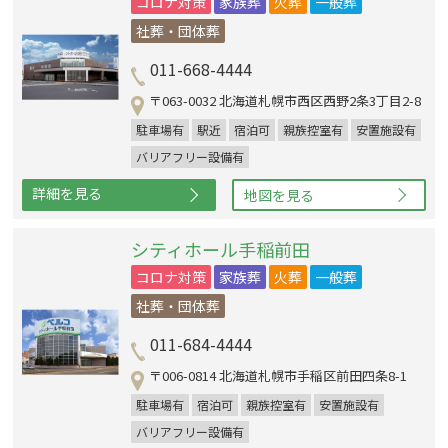
コロナ対策
家族葬
火葬
一般葬
社葬・団体葬
011-668-4444
〒063-0032 北海道札幌市西区西野2条3丁目2-8
駐車場有
駅近
宿泊可
親族控室有
安置施設有
バリアフリー設備有
詳細を見る
地図を見る
シティホール手稲前田
コロナ対策
家族葬
火葬
一般葬
社葬・団体葬
011-684-4444
〒006-0814 北海道札幌市手稲区前田四条8-1
駐車場有
宿泊可
親族控室有
安置施設有
バリアフリー設備有