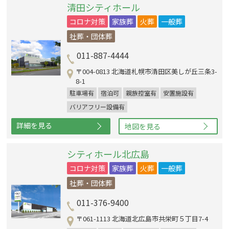
清田シティホール
コロナ対策
家族葬
火葬
一般葬
社葬・団体葬
011-887-4444
〒004-0813 北海道札幌市清田区美しが丘三条3-
8-1
駐車場有
宿泊可
親族控室有
安置施設有
バリアフリー設備有
詳細を見る
地図を見る
シティホール北広島
コロナ対策
家族葬
火葬
一般葬
社葬・団体葬
011-376-9400
〒061-1113 北海道北広島市共栄町５丁目7-4