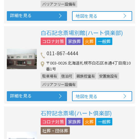
バリアフリー設備有
詳細を見る
地図を見る
白石記念斎場別館(ハート倶楽部)
コロナ対策
家族葬
火葬
一般葬
011-867-4444
〒003-0026 北海道札幌市白石区本通4丁目南10
番1号
駐車場有
宿泊可
親族控室有
安置施設有
バリアフリー設備有
詳細を見る
地図を見る
石狩記念斎場(ハート倶楽部)
コロナ対策
家族葬
火葬
一般葬
社葬・団体葬