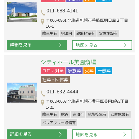
011-688-4141
〒006-0861 北海道札幌市手稲区明日風２丁目
16-1
駐車場有
宿泊可
親族控室有
安置施設有
詳細を見る
地図を見る
シティホール美園斎場
コロナ対策
家族葬
火葬
一般葬
社葬・団体葬
011-832-4444
〒062-0003 北海道札幌市豊平区美園3条2丁目
1-21
駐車場有
駅近
宿泊可
親族控室有
安置施設有
バリアフリー設備有
詳細を見る
地図を見る