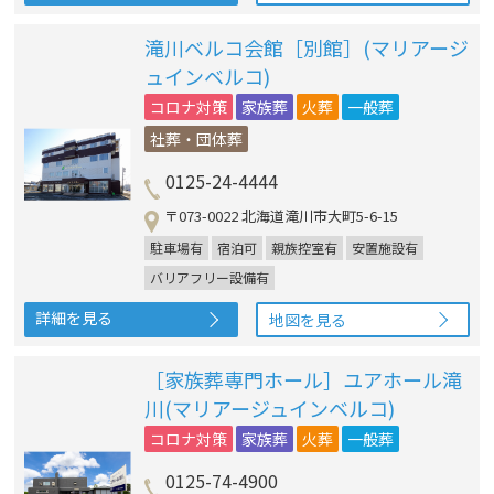
滝川ベルコ会館［別館］(マリアージ
ュインベルコ)
コロナ対策
家族葬
火葬
一般葬
社葬・団体葬
0125-24-4444
〒073-0022 北海道滝川市大町5-6-15
駐車場有
宿泊可
親族控室有
安置施設有
バリアフリー設備有
詳細を見る
地図を見る
［家族葬専門ホール］ユアホール滝
川(マリアージュインベルコ)
コロナ対策
家族葬
火葬
一般葬
0125-74-4900