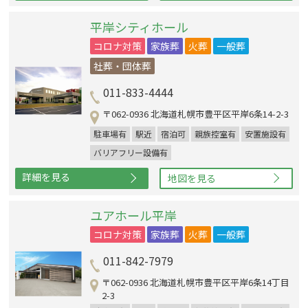
平岸シティホール
コロナ対策
家族葬
火葬
一般葬
社葬・団体葬
011-833-4444
〒062-0936 北海道札幌市豊平区平岸6条14-2-3
駐車場有
駅近
宿泊可
親族控室有
安置施設有
バリアフリー設備有
詳細を見る
地図を見る
ユアホール平岸
コロナ対策
家族葬
火葬
一般葬
011-842-7979
〒062-0936 北海道札幌市豊平区平岸6条14丁目
2-3