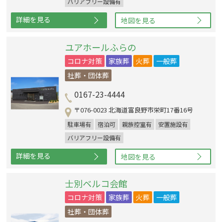
バリアフリー設備有
詳細を見る
地図を見る
ユアホールふらの
コロナ対策
家族葬
火葬
一般葬
社葬・団体葬
0167-23-4444
〒076-0023 北海道富良野市栄町17番16号
駐車場有
宿泊可
親族控室有
安置施設有
バリアフリー設備有
詳細を見る
地図を見る
士別ベルコ会館
コロナ対策
家族葬
火葬
一般葬
社葬・団体葬