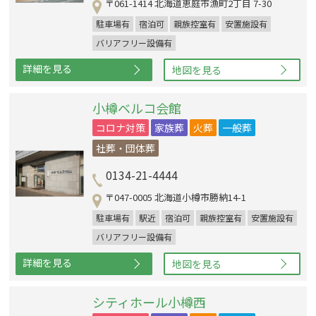
〒061-1414 北海道恵庭市漁町2丁目 7-30
駐車場有
宿泊可
親族控室有
安置施設有
バリアフリー設備有
詳細を見る
地図を見る
小樽ベルコ会館
コロナ対策
家族葬
火葬
一般葬
社葬・団体葬
0134-21-4444
〒047-0005 北海道小樽市勝納14-1
駐車場有
駅近
宿泊可
親族控室有
安置施設有
バリアフリー設備有
詳細を見る
地図を見る
シティホール小樽西