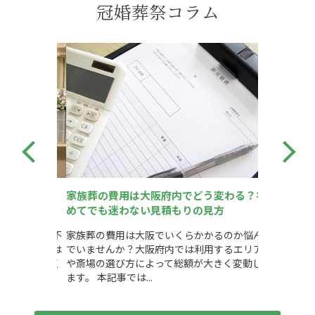
冠婚葬祭コラム
かかる？相
家族葬の費用は大阪府内でどう変わる？初
家族葬の費
めてでも迷わない見積もりの見方
備すべき総
かかるのか不
家族葬の費用は大阪でいくらかかるのか悩ん
家族葬の費
家族葬相場は
でいませんか？大阪府内では利用するエリア
れば安心で
斎場で大きく
や斎場の選び方によって総額が大きく変動し
に1,600
ます。 本記事では...
であり、互助会