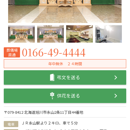
0166-49-4444
葬儀場
直通
年中無休 ２４時間
弔文を送る
供花を送る
〒079-8412 北海道旭川市永山2条11丁目44番地
ＪＲ永山駅より２キロ、車で５分
電車