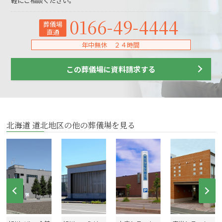
軽にご相談ください。
0166-49-4444
葬儀場
直通
年中無休 ２４時間
この葬儀場に資料請求する
北海道 道北地区の他の葬儀場を見る
Prev
Ne