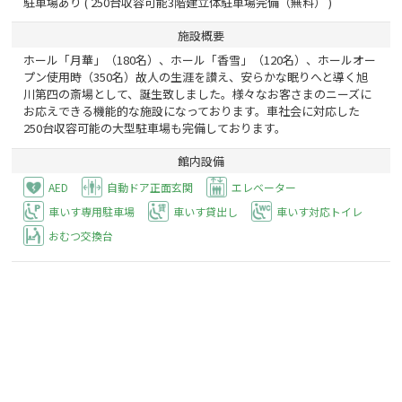
駐車場あり ( 250台収容可能3階建立体駐車場完備（無料） )
施設概要
ホール「月華」（180名）、ホール「香雪」（120名）、ホールオー
プン使用時（350名）故人の生涯を讃え、安らかな眠りへと導く旭
川第四の斎場として、誕生致しました。様々なお客さまのニーズに
お応えできる機能的な施設になっております。車社会に対応した
250台収容可能の大型駐車場も完備しております。
館内設備
AED
自動ドア正面玄関
エレベーター
車いす専用駐車場
車いす貸出し
車いす対応トイレ
おむつ交換台