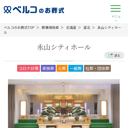
ベルコのお葬式TOP
葬儀場検索
北海道
道北
永山シティホー
ル
永山シティホール
送る
コロナ対策
家族葬
火葬
一般葬
社葬・団体葬