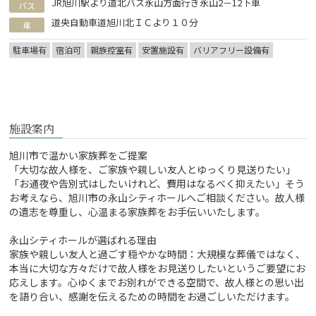
JR旭川駅より道北バス永山方面行き永山2－12下車
バス
道央自動車道旭川北ＩＣより１０分
車
駐車場有
宿泊可
親族控室有
安置施設有
バリアフリー設備有
施設案内
旭川市で温かい家族葬をご提案
「大切な故人様を、ご家族や親しい友人とゆっくり見送りたい」
「お通夜や告別式はしたいけれど、費用はなるべく抑えたい」そう
お考えなら、旭川市の永山シティホールへご相談ください。故人様
の遺志を尊重し、心温まる家族葬をお手伝いいたします。
永山シティホールが選ばれる理由
家族や親しい友人と過ごす穏やかな時間：大規模な葬儀ではなく、
本当に大切な方々だけで故人様をお見送りしたいというご要望にお
応えします。心ゆくまでお別れができる空間で、故人様との思い出
を語り合い、感謝を伝えるための時間をお過ごしいただけます。