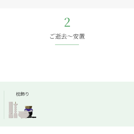
2
ご逝去～安置
枕飾り