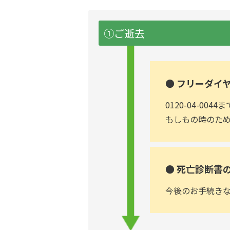
①ご逝去
● フリーダイ
0120-04-00
もしもの時のた
● 死亡診断書
今後のお手続き