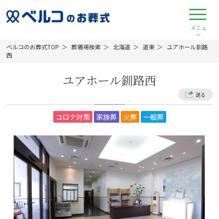
ベルコのお葬式TOP
葬儀場検索
北海道
道東
ユアホール釧路
西
ユアホール釧路西
送る
コロナ対策
家族葬
火葬
一般葬