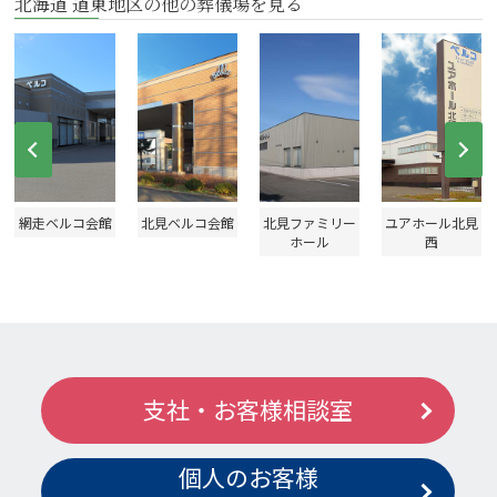
北海道 道東地区の他の葬儀場を見る
Prev
Ne
網走ベルコ会館
北見ベルコ会館
北見ファミリー
ユアホール北見
ホール
西
支社・お客様相談室
個人のお客様