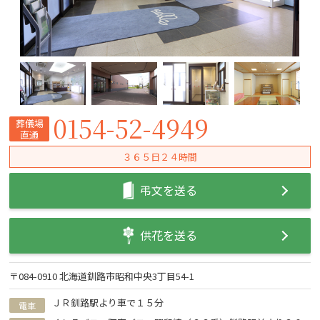
0154-52-4949
葬儀場
直通
３６５日２４時間
弔文を送る
供花を送る
〒084-0910 北海道釧路市昭和中央3丁目54-1
ＪＲ釧路駅より車で１５分
電車