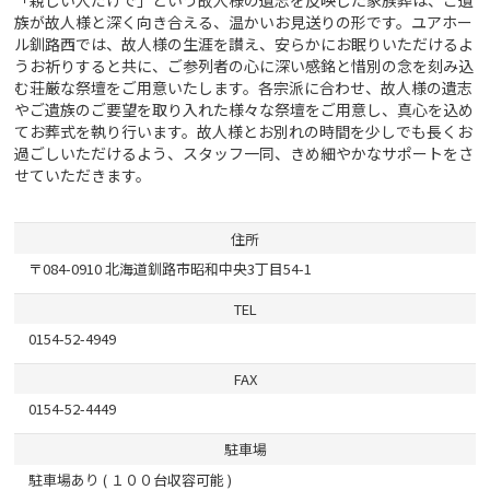
族が故人様と深く向き合える、温かいお見送りの形です。ユアホー
ル釧路西では、故人様の生涯を讃え、安らかにお眠りいただけるよ
うお祈りすると共に、ご参列者の心に深い感銘と惜別の念を刻み込
む荘厳な祭壇をご用意いたします。各宗派に合わせ、故人様の遺志
やご遺族のご要望を取り入れた様々な祭壇をご用意し、真心を込め
てお葬式を執り行います。故人様とお別れの時間を少しでも長くお
過ごしいただけるよう、スタッフ一同、きめ細やかなサポートをさ
せていただきます。
住所
〒084-0910 北海道釧路市昭和中央3丁目54-1
TEL
0154-52-4949
FAX
0154-52-4449
駐車場
駐車場あり ( １００台収容可能 )