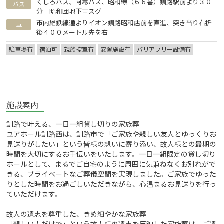
くしろバス、阿寒バス、昭和線（６６番）釧路駅前より３０
バス
分 昭和団地下車スグ
市内雄鉄線通よりイオン釧路昭和店前を直進、突き当り右折
車
後４００メートル先を右
駐車場有
宿泊可
親族控室有
安置施設有
バリアフリー設備有
施設案内
釧路で叶える、一日一組貸し切りの家族葬
ユアホール釧路西は、釧路市で「ご家族や親しい友人とゆっくりお
見送りがしたい」という皆様の想いに寄り添い、故人様との最期の
時間を大切にするお手伝いをいたします。一日一組限定の貸し切り
ホールとして、まるでご自宅のように周囲に気兼ねなくお別れがで
きる、プライベートなご葬儀空間を実現しました。ご家族でゆった
りとした時間をお過ごしいただきながら、心温まるお見送りを行っ
ていただけます。
故人の遺志を尊重した、きめ細やかな家族葬
「親しい人だけで」という故人様の遺志を反映した家族葬は、ご遺