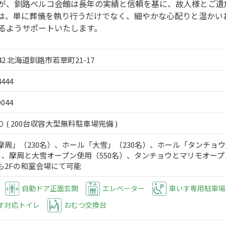
が、釧路ベルコ会館は長年の実績と信頼を基に、故人様とご遺
は、単に葬儀を執り行うだけでなく、細やかな心配りと温かい
るようサポートいたします。
042 北海道釧路市若草町21-17
4444
0044
 ( 200台収容大型無料駐車場完備 )
摩周」（230名）、ホール「大雪」（230名）、ホール「タンチョウ
名）、摩周と大雪オープン使用（550名）、タンチョウとマリモオー
も2Fの和室会場にて可能
自動ドア正面玄関
エレベーター
車いす専用駐車場
す対応トイレ
おむつ交換台