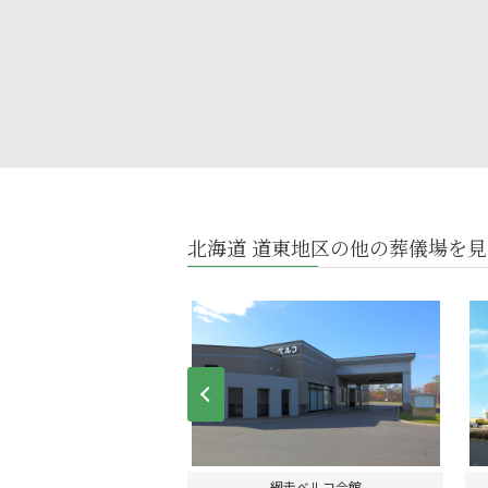
北海道 道東地区の他の葬儀場を見
Prev
アホール桜ケ岡
網走ベルコ会館