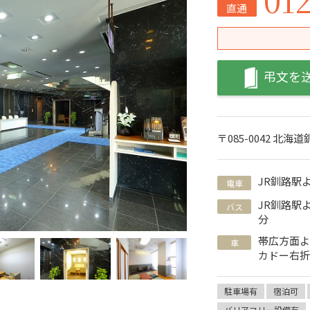
直通
弔文を
〒085-0042 北海
JR釧路駅
電車
JR釧路駅
バス
分
帯広方面よ
車
カドー右折
駐車場有
宿泊可
バリアフリー設備有