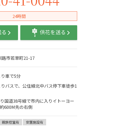
24時間
送る
供花を送る
道釧路市若草町21-17
より車で5分
よりバスで、公住線北中バス停下車徒歩1
り国道38号線で市内に入りイトーヨー
約600M先の右側
親族控室有
安置施設有