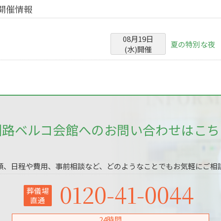
開催情報
08
月
19
日
夏の特別な夜
(
水
)
開催
釧路ベルコ会館へのお問い合わせはこち
頼、日程や費用、事前相談など、どのようなことでもお気軽にご相
0120-41-0044
葬儀場
直通
24時間