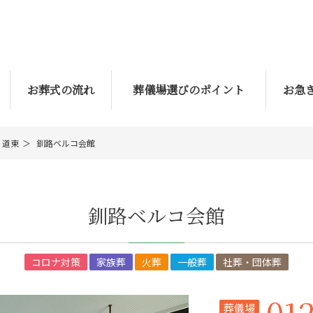
お葬式の流れ
葬儀場選びのポイント
お急
道東
釧路ベルコ会館
釧路ベルコ会館
コロナ対策
家族葬
火葬
一般葬
社葬・団体葬
01
葬儀場