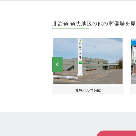
北海道 道央地区の他の葬儀場を見
Prev
苫小牧西ホール
札幌ベルコ会館