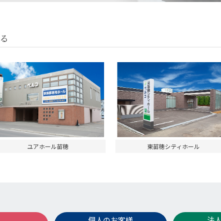
る
ユアホール苗穂
東苗穂シティホール
個人のお客様
法