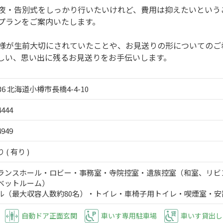
夜・告別式をしっかり行いたいけれど、費用は抑えたいという
プランをご案内いたします。
様が生前大切にされていたことや、お見送りの形についてのご
しい、思い出に残るお見送りをお手伝いします。
036 北海道小樽市長橋4-4-10
4444
4949
( 有り )
ランスホール・ロビー・事務室・寺院控室・遺族控室（和室、リビ
ベットルーム）
ル（最大収容人数約80名）・トイレ・車椅子用トイレ・喫煙室・安
自動ドア正面玄関
車いす専用駐車場
車いす貸出し