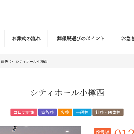
お葬式の流れ
葬儀場選びのポイント
お急
道央
シティホール小樽西
シティホール小樽西
コロナ対策
家族葬
火葬
一般葬
社葬・団体葬
01
葬儀場