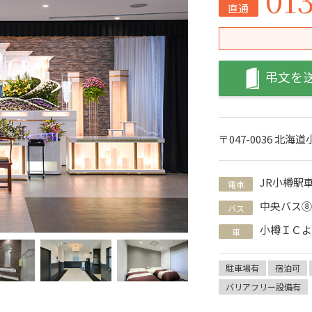
直通
弔文を
〒047-0036 北海道
JR小樽駅
電車
中央バス
バス
小樽ＩＣ
車
駐車場有
宿泊可
バリアフリー設備有