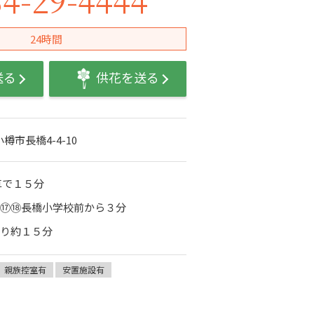
24時間
送る
供花を送る
小樽市長橋4-4-10
車で１５分
⑧⑰⑱長橋小学校前から３分
より約１５分
親族控室有
安置施設有