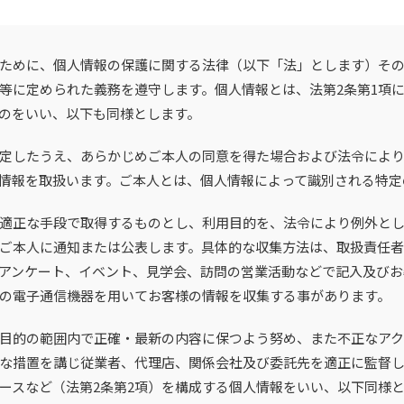
ために、個人情報の保護に関する法律（以下「法」とします）そ
等に定められた義務を遵守します。個人情報とは、法第2条第1項
のをいい、以下も同様とします。
定したうえ、あらかじめご本人の同意を得た場合および法令によ
情報を取扱います。ご本人とは、個人情報によって識別される特定
適正な手段で取得するものとし、利用目的を、法令により例外とし
ご本人に通知または公表します。具体的な収集方法は、取扱責任
アンケート、イベント、見学会、訪問の営業活動などで記入及びお
の電子通信機器を用いてお客様の情報を収集する事があります。
目的の範囲内で正確・最新の内容に保つよう努め、また不正なアク
な措置を講じ従業者、代理店、関係会社及び委託先を適正に監督し
ースなど（法第2条第2項）を構成する個人情報をいい、以下同様