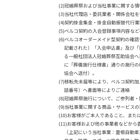
(2)冠婚葬祭および当社事業に関する
(3)当社代理店・委託業者・関係会社
(4)契約掛金集金・掛金自動振替代行
(5)ベルコ契約の入会登録事項内容な
(6)ベルコオーダーメイド型契約の
記載された）「入会申込書」及び「
る一般社団法人冠婚葬祭互助協会へ
に「葬儀施行仕様書」通りの施行の
協会へ送付）。
(7)移転先未届等により、ベルコ契
話番号）へ書面等によりご連絡
(8)冠婚葬祭施行について、ご参列者
(9)当社事業に関する商品・サービス
(10)お客様がご本人であること、ま
(11)お客様および他の事業者などか
（上記にいう当社事業：霊柩自動車