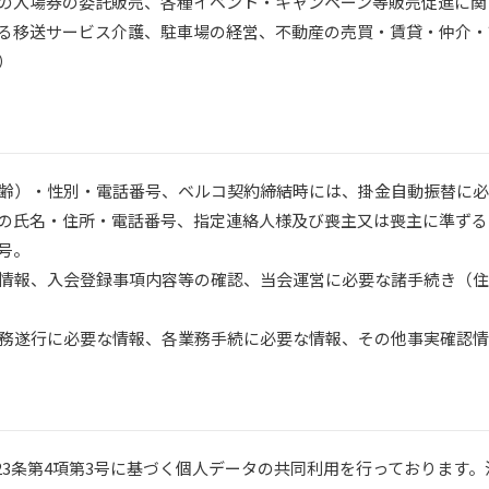
の入場券の委託販売、各種イベント・キャンペーン等販売促進に関
る移送サービス介護、駐車場の経営、不動産の売買・賃貸・仲介・
）
（年齢）・性別・電話番号、ベルコ契約締結時には、掛金自動振替に
の氏名・住所・電話番号、指定連絡人様及び喪主又は喪主に準ずる
号。
する情報、入会登録事項内容等の確認、当会運営に必要な諸手続き（
び業務遂行に必要な情報、各業務手続に必要な情報、その他事実確認
3条第4項第3号に基づく個人データの共同利用を行っております。法