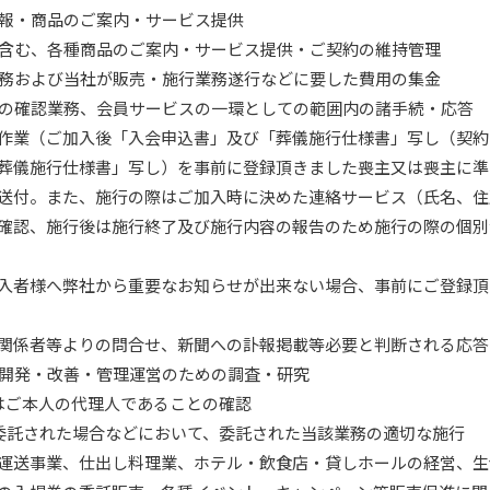
情報・商品のご案内・サービス提供
を含む、各種商品のご案内・サービス提供・ご契約の維持管理
業務および当社が販売・施行業務遂行などに要した費用の集金
どの確認業務、会員サービスの一環としての範囲内の諸手続・応答
確認作業（ご加入後「入会申込書」及び「葬儀施行仕様書」写し（契
葬儀施行仕様書」写し）を事前に登録頂きました喪主又は喪主に準
送付。また、施行の際はご加入時に決めた連絡サービス（氏名、住
確認、施行後は施行終了及び施行内容の報告のため施行の際の個別
約加入者様へ弊社から重要なお知らせが出来ない場合、事前にご登録
・関係者等よりの問合せ、新聞への訃報掲載等必要と判断される応答
の開発・改善・管理運営のための調査・研究
たはご本人の代理人であることの確認
ら委託された場合などにおいて、委託された当該業務の適切な施行
運送事業、仕出し料理業、ホテル・飲食店・貸しホールの経営、生