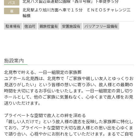
北見バス留辺蘂運動公園線「西８号線」下車徒歩５分
バス
北見駅より旭川方面へ車で１５分 ＥＮＥＯＳチャレンジ三
車
輪横
駐車場有
宿泊可
親族控室有
安置施設有
バリアフリー設備有
施設案内
北見市で叶える、一日一組限定の家族葬
ユアホール北見西は、北見市で「ご家族や親しい友人とゆっくりお
見送りがしたい」という皆様の想いに寄り添い、故人様との最期の
時間を大切にするお手伝いをいたします。一日一組限定の貸し切り
ホールとして、他のご家族に気兼ねなく、心ゆくまで故人様をお見
送りいただけます。
プライベートな空間で故人との絆を深める
「親しい人だけで」という故人様の遺志を反映した家族葬に特化し
ており、プライベートな空間で大切な故人様との思い出を心ゆくま
で語り合い、心穏やかにお別れをしていただけます。まるでご自宅