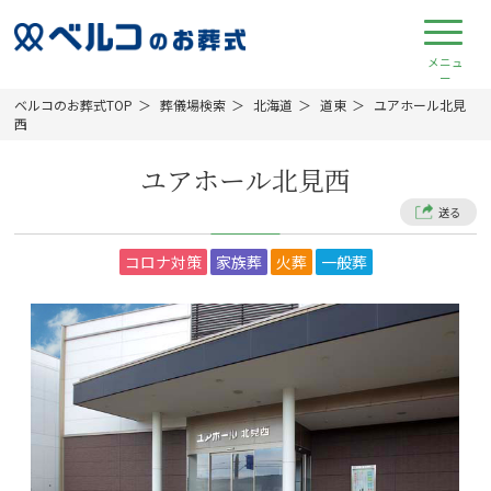
ベルコのお葬式TOP
葬儀場検索
北海道
道東
ユアホール北見
西
ユアホール北見西
送る
コロナ対策
家族葬
火葬
一般葬