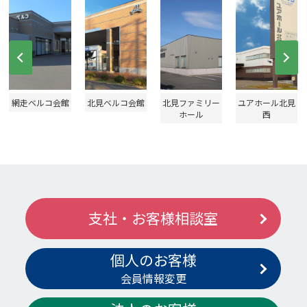
Prev
Ne
網走ベルコ会館
北見ベルコ会館
北見ファミリー
ユアホール北見
ホール
西
支社・お客様相談室
個人のお客様
会員情報変更