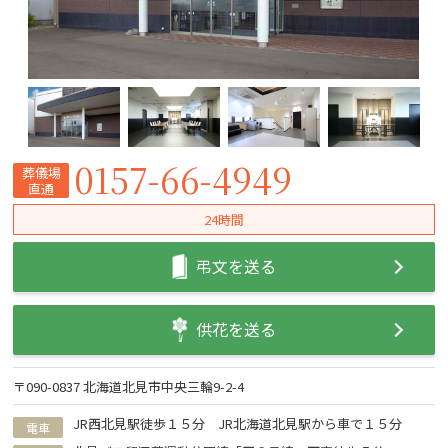
0157-66-4949
葬儀場
直通
24時間
弔文を送る
供花を送る
〒090-0837 北海道北見市中央三輪9-2-4
JR西北見駅徒歩１５分 JR北海道北見駅から車で１５分
電車