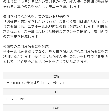
のようにくつろげる温かい雰囲気の中で、故人様への感謝と敬意が
伝わる、真心のこもったセレモニーを演出します。
費用を抑えながらも、質の高いお見送りを
「お通夜・告別式をしたいけれど、なるべく費用は抑えたい」とい
うご要望にも、ユアホール北見西は柔軟に対応いたします。明確な
料金体系と、ご予算に合わせた最適なプランをご提案し、費用面で
のご不安を軽減します。
葬儀後の年回忌法要にも対応
当ホールは葬儀だけでなく、故人様を偲ぶ大切な年回忌法要にもご
利用いただけます。長きにわたり故人様への想いを共有できる場所
として、きめ細やかなサポートをさせていただきます。
住所
〒090-0837 北海道北見市中央三輪9-2-4
TEL
0157-66-4949
FAX