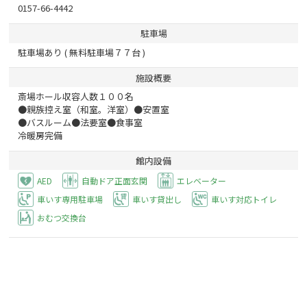
0157-66-4442
駐車場
駐車場あり ( 無料駐車場７７台 )
施設概要
斎場ホール収容人数１００名
●親族控え室（和室。洋室）●安置室
●バスルーム●法要室●食事室
冷暖房完備
館内設備
AED
自動ドア正面玄関
エレベーター
車いす専用駐車場
車いす貸出し
車いす対応トイレ
おむつ交換台