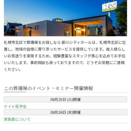
札幌市北区で葬儀場をお探しなら 新川シティホールは、札幌市北区に位
置し、地域の皆様に寄り添ったサービスを提供しています。故人様らし
いお見送りを実現するため、経験豊富なスタッフが真心を込めてお手伝
いいたします。事前相談も承っておりますので、どうぞお気軽にご連絡
ください。
この葬儀場のイベント・セミナー開催情報
08
月
25
日 (
火
)
開催
ナイト見学会
08
月
26
日 (
水
)
開催
家族葬について