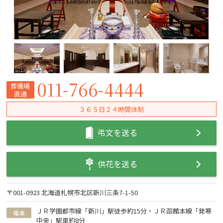
011-766-4444
葬儀場
直通
３６５日２４時間体制
弔文を送る
供花を送る
〒001-0923 北海道札幌市北区新川三条7-1-50
ＪＲ学園都市線「新川」駅徒歩約15分・ＪＲ函館本線「発寒
電車
中央」駅車約8分