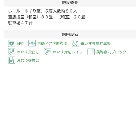
施設概要
ホール「ゆずり葉」収容人数約８０人
遺族控室（和室）８０畳 （和室）２０畳
駐車場４７台
館内設備
AED
自動ドア正面玄関
車いす専用駐車場
車いす貸出し
車いす対応トイレ
誘導案内ブロック
おむつ交換台