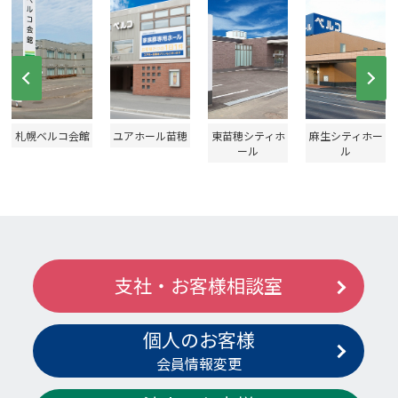
Prev
Ne
札幌ベルコ会館
ユアホール苗穂
東苗穂シティホ
麻生シティホー
ール
ル
支社・お客様相談室
個人のお客様
会員情報変更