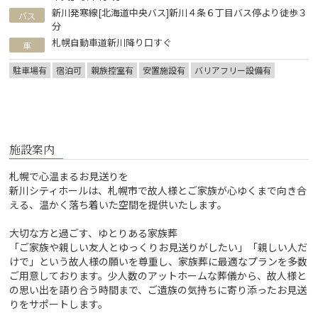
新川発寒線[北海道中央バス]新川４条６丁目バス停より徒歩３
バス
分
札幌自動車道新川降り口すぐ
車
駐車場有
宿泊可
親族控室有
安置施設有
バリアフリー設備有
施設案内
札幌で心温まるお見送りを
新川シティホールは、札幌市で故人様とご家族が心ゆくまで向き合
える、温かく落ち着いた空間を提供いたします。
大切な方と過ごす、ゆとりある家族葬
「ご家族や親しい友人とゆっくりお見送りがしたい」「親しい人だ
けで」という故人様の願いを尊重し、家族葬に最適なプランを多数
ご用意しております。少人数のアットホームな葬儀から、故人様と
の思い出を語り合う時間まで、ご遺族の気持ちに寄り添ったお見送
りをサポートします。