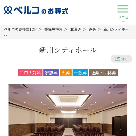
ベルコのお葬式TOP
葬儀場検索
北海道
道央
新川シティホー
ル
新川シティホール
送る
コロナ対策
家族葬
火葬
一般葬
社葬・団体葬