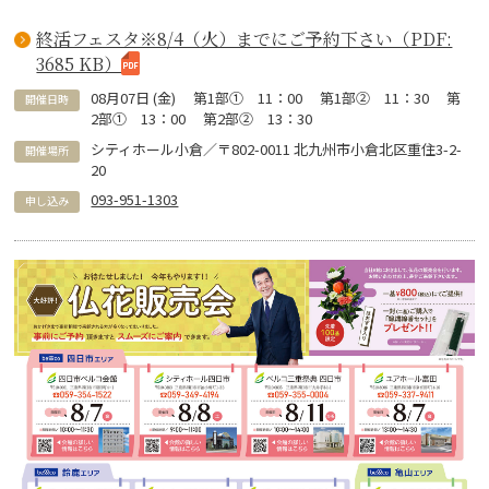
終活フェスタ※8/4（火）までにご予約下さい（PDF:
3685 KB）
08
月
07
日 (
金
)
第1部① 11：00 第1部② 11：30 第
開催日時
2部① 13：00 第2部② 13：30
シティホール小倉／〒802-0011 北九州市小倉北区重住3-2-
開催場所
20
093-951-1303
申し込み