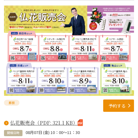
葬祭
予約する
仏花販売会（PDF: 321.1 KB）
08
月
07
日 (
金
)
10：00～11：30
開催日時