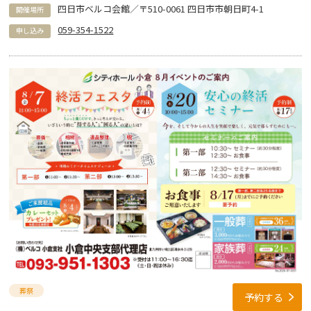
四日市ベルコ会館／〒510-0061 四日市市朝日町4-1
開催場所
059-354-1522
申し込み
葬祭
予約する