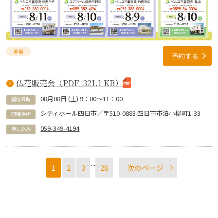
葬祭
予約する
仏花販売会（PDF: 321.1 KB）
08
月
08
日 (
土
)
9：00～11：00
開催日時
シティホール四日市／〒510-0883 四日市市泊小柳町1-33
開催場所
059-349-4194
申し込み
...
1
2
3
28
次のページ