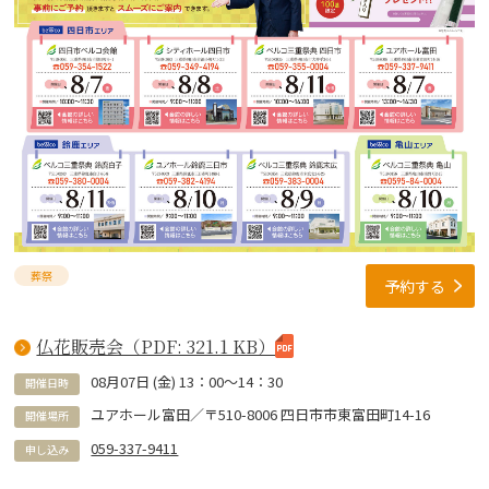
葬祭
予約する
仏花販売会（PDF: 321.1 KB）
08
月
07
日 (
金
)
13：00～14：30
開催日時
ユアホール富田／〒510-8006 四日市市東富田町14-16
開催場所
059-337-9411
申し込み