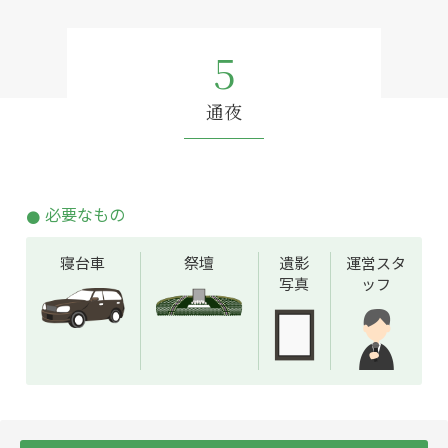
5
通夜
必要なもの
寝台車
祭壇
遺影
運営スタ
写真
ッフ