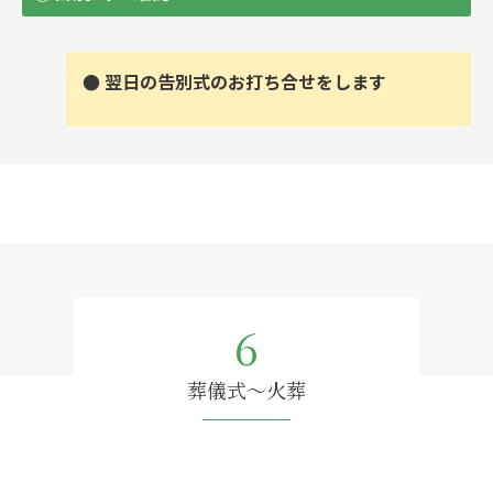
● 翌日の告別式のお打ち合せをします
6
葬儀式～火葬