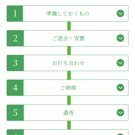
1
準備しておくもの
2
ご逝去～安置
3
お打ち合わせ
4
ご納棺
5
通夜