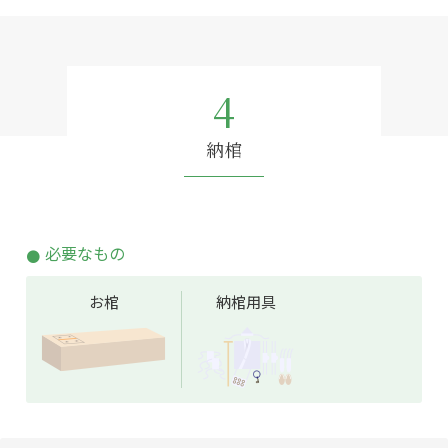
4
納棺
必要なもの
お棺
納棺用具