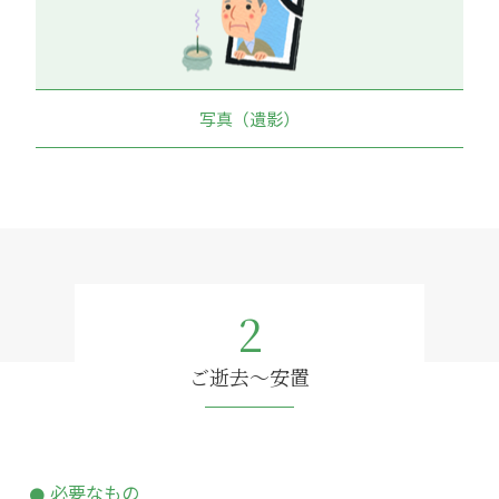
写真（遺影）
2
ご逝去～安置
必要なもの