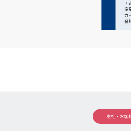
・
変
カ
登
支社・お客