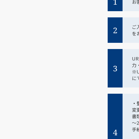
1
お
ご
2
を
U
力
3
※
に
・
変
書
～
手
4