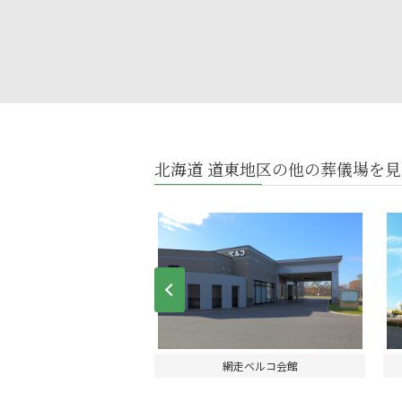
北海道 道東地区の他の葬儀場を見
Prev
アホール桜ケ岡
網走ベルコ会館