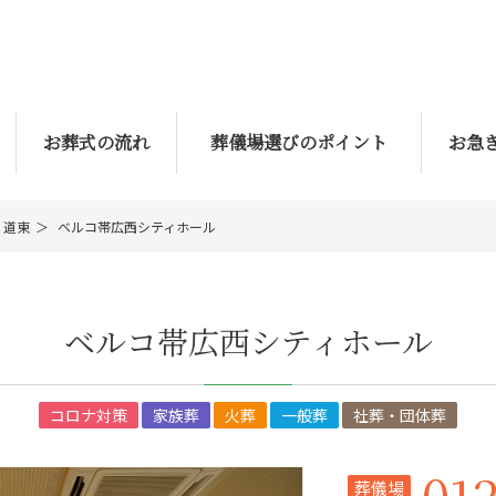
お葬式の流れ
葬儀場選びのポイント
お急
道東
ベルコ帯広西シティホール
ベルコ帯広西シティホール
コロナ対策
家族葬
火葬
一般葬
社葬・団体葬
01
葬儀場