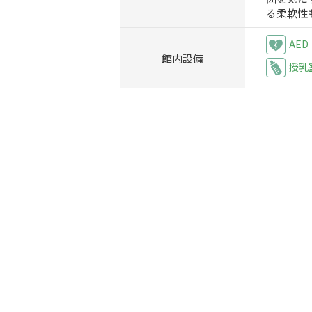
る柔軟性
AED
館内設備
授乳