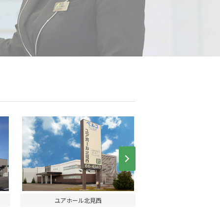
Next
ユアホール北見西
釧路ベルコ会