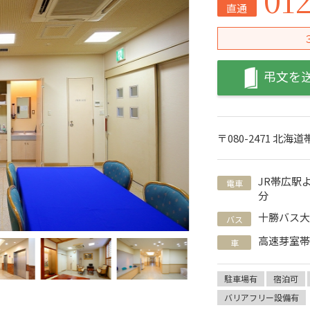
直通
弔文を
〒080-2471 北
JR帯広駅
電車
分
十勝バス
バス
高速芽室
車
駐車場有
宿泊可
バリアフリー設備有