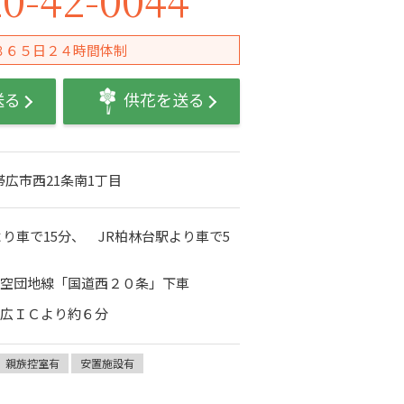
３６５日２４時間体制
送る
供花を送る
海道帯広市西21条南1丁目
より車で15分、 JR柏林台駅より車で5
大空団地線「国道西２０条」下車
帯広ＩＣより約６分
親族控室有
安置施設有