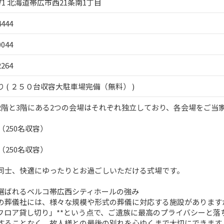
2471 北海道帯広市西21条南1丁目
4444
0044
2264
 ( ２５０台収容大駐車場完備（無料） )
2階と3階にある2つの会場はそれぞれ独立しており、各会場をご当
（250名収容）
（250名収容）
同士、快適にゆったりとお過ごしいただける式場です。
選ばれるベルコ帯広西シティホールの強み
の葬儀社には、様々な規模や形式の葬儀に対応する施設があります
ンフロア貸し切り」**という点で、ご遺族に最高のプライバシーと
することなく、故人様との最後の別れを心ゆくまで大切にできます