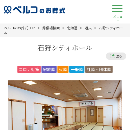
ベルコのお葬式TOP
葬儀場検索
北海道
道央
石狩シティホー
ル
石狩シティホール
送る
コロナ対策
家族葬
火葬
一般葬
社葬・団体葬