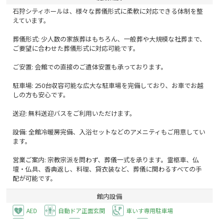
石狩シティホールは、様々な葬儀形式に柔軟に対応できる体制を整
えています。
葬儀形式: 少人数の家族葬はもちろん、一般葬や大規模な社葬まで、
ご要望に合わせた葬儀形式に対応可能です。
ご安置: 会館での直接のご遺体安置も承っております。
駐車場: 250台収容可能な広大な駐車場を完備しており、お車でお越
しの方も安心です。
送迎: 無料送迎バスをご利用いただけます。
設備: 全館冷暖房完備、入浴セットなどのアメニティもご用意してい
ます。
営業ご案内: 宗教宗派を問わず、葬儀一式を承ります。霊柩車、仏
壇・仏具、香典返し、料理、貸衣装など、葬儀に関わるすべての手
配が可能です。
館内設備
AED
自動ドア正面玄関
車いす専用駐車場