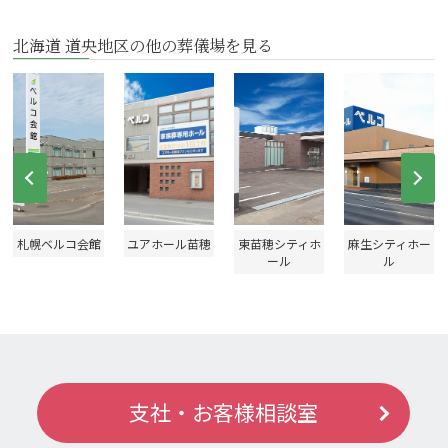
北海道 道央地区の他の葬儀場を見る
Prev
Ne
札幌ベルコ会館
ユアホール苗穂
東苗穂シティホ
麻生シティホー
ール
ル
支社・お客様相談室