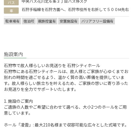
中央バス花川北６条３丁目バス停スグ
バス
石狩手稲線を石狩方面へ、石狩市役所を右折して５００M先右
車
駐車場有
宿泊可
親族控室有
安置施設有
バリアフリー設備有
施設案内
石狩市で故人様らしいお見送りを 石狩シティホール
石狩市にある石狩シティホールは、故人様とご家族が心ゆくまでお
別れの時間を過ごせるよう、温かく質の高い葬儀を提供していま
す。故人様らしい旅立ちを叶えるため、ご家族の想いに寄り添った
お見送りを全力でサポートいたします。
1. 施設のご案内
ご遺族の人数やご希望に合わせて選べる、大小2つのホールをご用
意しています。
ホール「凌雲」: 最大210名様まで収容可能な広々とした式場です。