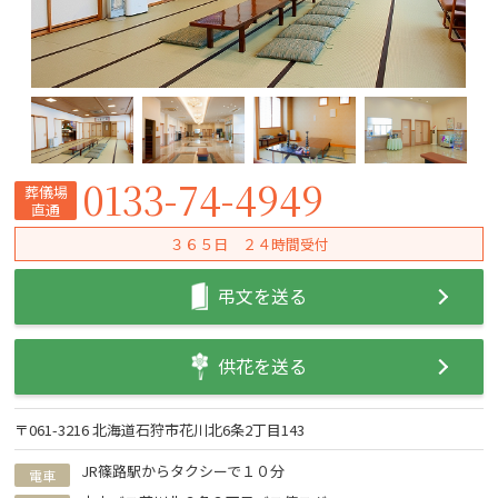
0133-74-4949
葬儀場
直通
３６５日 ２４時間受付
弔文を送る
供花を送る
〒061-3216 北海道石狩市花川北6条2丁目143
JR篠路駅からタクシーで１０分
電車