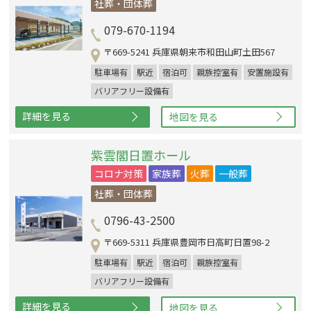
社葬・団体葬
079-670-1194
〒669-5241 兵庫県朝来市和田山町土田567
駐車場有
駅近
宿泊可
親族控室有
安置施設有
バリアフリー設備有
詳細を見る
地図を見る
紫雲閣日置ホール
コロナ対策
家族葬
火葬
一般葬
社葬・団体葬
0796-43-2500
〒669-5311 兵庫県豊岡市日高町日置98-2
駐車場有
駅近
宿泊可
親族控室有
バリアフリー設備有
詳細を見る
地図を見る