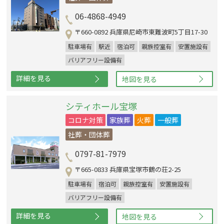
06-4868-4949
〒660-0892 兵庫県尼崎市東難波町5丁目17-30
駐車場有
駅近
宿泊可
親族控室有
安置施設有
バリアフリー設備有
詳細を見る
地図を見る
シティホール宝塚
コロナ対策
家族葬
火葬
一般葬
社葬・団体葬
0797-81-7979
〒665-0833 兵庫県宝塚市鶴の荘2-25
駐車場有
宿泊可
親族控室有
安置施設有
バリアフリー設備有
詳細を見る
地図を見る