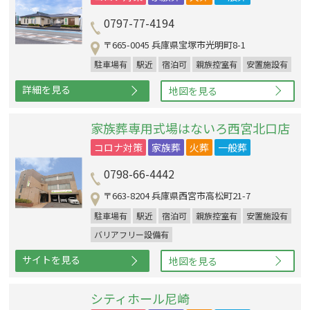
0797-77-4194
〒665-0045 兵庫県宝塚市光明町8-1
駐車場有
駅近
宿泊可
親族控室有
安置施設有
詳細を見る
地図を見る
家族葬専用式場はないろ西宮北口店
コロナ対策
家族葬
火葬
一般葬
0798-66-4442
〒663-8204 兵庫県西宮市高松町21-7
駐車場有
駅近
宿泊可
親族控室有
安置施設有
バリアフリー設備有
サイトを見る
地図を見る
シティホール尼崎