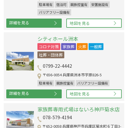
駐車場有
宿泊可
親族控室有
安置施設有
バリアフリー設備有
詳細を見る
地図を見る
シティホール洲本
コロナ対策
家族葬
火葬
一般葬
社葬・団体葬
0799-22-4442
〒656-0054 兵庫県洲本市宇原826-5
駐車場有
親族控室有
バリアフリー設備有
詳細を見る
地図を見る
家族葬専用式場はないろ神戸菊水店
078-579-4194
〒652-0058 兵庫県神戸市兵庫区菊水町６丁目3-