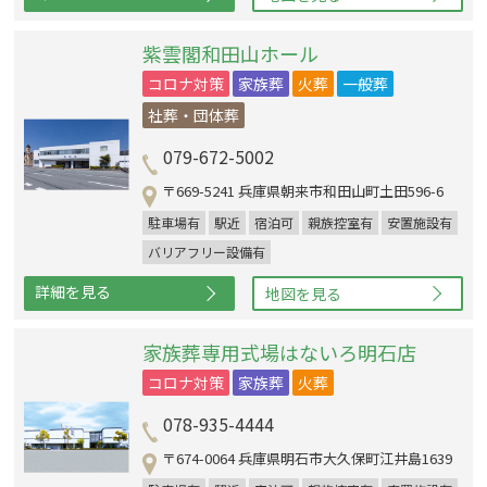
紫雲閣和田山ホール
コロナ対策
家族葬
火葬
一般葬
社葬・団体葬
079-672-5002
〒669-5241 兵庫県朝来市和田山町土田596-6
駐車場有
駅近
宿泊可
親族控室有
安置施設有
バリアフリー設備有
詳細を見る
地図を見る
家族葬専用式場はないろ明石店
コロナ対策
家族葬
火葬
078-935-4444
〒674-0064 兵庫県明石市大久保町江井島1639