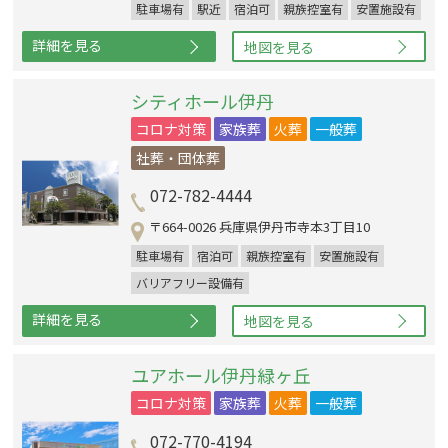
駐車場有
駅近
宿泊可
親族控室有
安置施設有
詳細を見る
地図を見る
シティホール伊丹
コロナ対策
家族葬
火葬
一般葬
社葬・団体葬
072-782-4444
〒664-0026 兵庫県伊丹市寺本3丁目10
駐車場有
宿泊可
親族控室有
安置施設有
バリアフリー設備有
詳細を見る
地図を見る
ユアホール伊丹緑ヶ丘
コロナ対策
家族葬
火葬
一般葬
072-770-4194