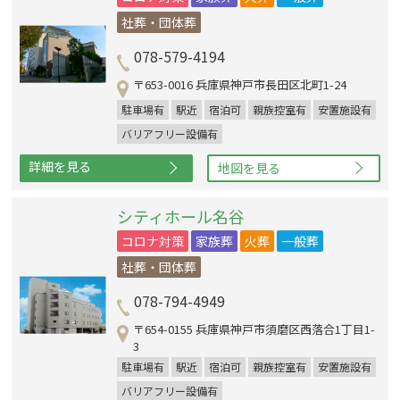
社葬・団体葬
078-579-4194
〒653-0016 兵庫県神戸市長田区北町1-24
駐車場有
駅近
宿泊可
親族控室有
安置施設有
バリアフリー設備有
詳細を見る
地図を見る
シティホール名谷
コロナ対策
家族葬
火葬
一般葬
社葬・団体葬
078-794-4949
〒654-0155 兵庫県神戸市須磨区西落合1丁目1-
3
駐車場有
駅近
宿泊可
親族控室有
安置施設有
バリアフリー設備有