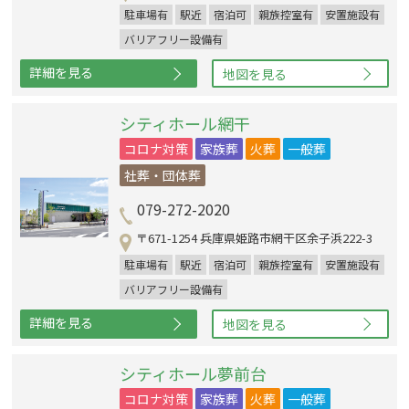
駐車場有
駅近
宿泊可
親族控室有
安置施設有
バリアフリー設備有
詳細を見る
地図を見る
シティホール網干
コロナ対策
家族葬
火葬
一般葬
社葬・団体葬
079-272-2020
〒671-1254 兵庫県姫路市網干区余子浜222-3
駐車場有
駅近
宿泊可
親族控室有
安置施設有
バリアフリー設備有
詳細を見る
地図を見る
シティホール夢前台
コロナ対策
家族葬
火葬
一般葬