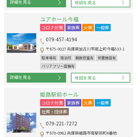
詳細を見る
地図を見る
ユアホール今福
コロナ対策
家族葬
火葬
一般葬
079-457-4194
〒675-0027 兵庫県加古川市尾上町今福533-1
駐車場有
宿泊可
親族控室有
安置施設有
バリアフリー設備有
詳細を見る
地図を見る
姫路駅前ホール
コロナ対策
家族葬
火葬
一般葬
社葬・団体葬
079-221-7272
〒670-0962 兵庫県姫路市南駅前町6番地