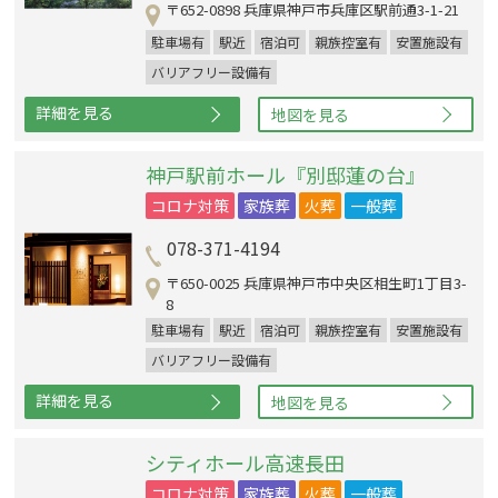
〒652-0898 兵庫県神戸市兵庫区駅前通3-1-21
駐車場有
駅近
宿泊可
親族控室有
安置施設有
バリアフリー設備有
詳細を見る
地図を見る
神戸駅前ホール『別邸蓮の台』
コロナ対策
家族葬
火葬
一般葬
078-371-4194
〒650-0025 兵庫県神戸市中央区相生町1丁目3-
8
駐車場有
駅近
宿泊可
親族控室有
安置施設有
バリアフリー設備有
詳細を見る
地図を見る
シティホール高速長田
コロナ対策
家族葬
火葬
一般葬