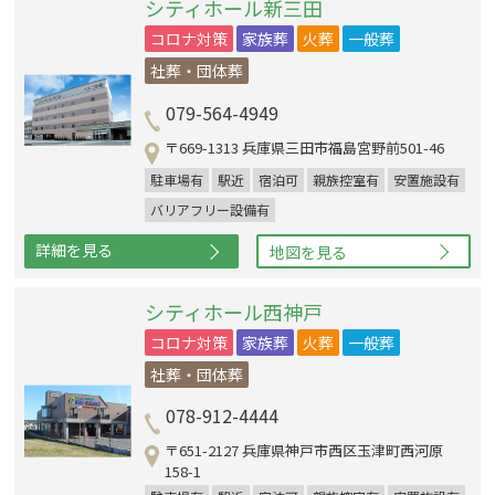
シティホール新三田
コロナ対策
家族葬
火葬
一般葬
社葬・団体葬
079-564-4949
〒669-1313 兵庫県三田市福島宮野前501-46
駐車場有
駅近
宿泊可
親族控室有
安置施設有
バリアフリー設備有
詳細を見る
地図を見る
シティホール西神戸
コロナ対策
家族葬
火葬
一般葬
社葬・団体葬
078-912-4444
〒651-2127 兵庫県神戸市西区玉津町西河原
158-1