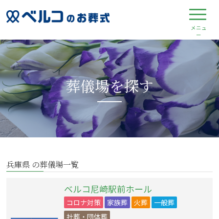
葬儀場を探す
兵庫県 の葬儀場一覧
ベルコ尼崎駅前ホール
コロナ対策
家族葬
火葬
一般葬
社葬・団体葬