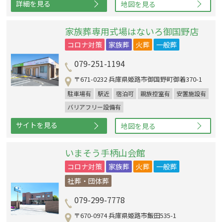
詳細を見る
地図を見る
家族葬専用式場はないろ御国野店
コロナ対策
家族葬
火葬
一般葬
079-251-1194
〒671-0232 兵庫県姫路市御国野町御着370-1
駐車場有
駅近
宿泊可
親族控室有
安置施設有
バリアフリー設備有
サイトを見る
地図を見る
いまそう手柄山会館
コロナ対策
家族葬
火葬
一般葬
社葬・団体葬
079-299-7778
〒670-0974 兵庫県姫路市飯田535-1