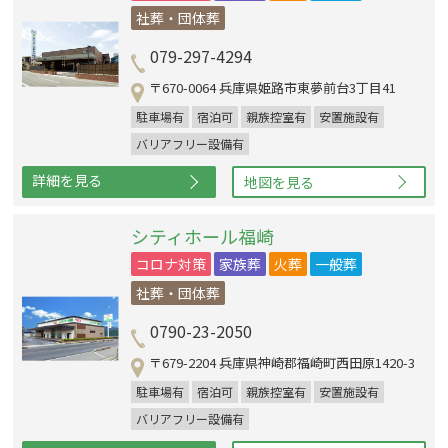
社葬・団体葬
079-297-4294
〒670-0064 兵庫県姫路市東夢前台3丁目41
駐車場有
宿泊可
親族控室有
安置施設有
バリアフリー設備有
詳細を見る
地図を見る
シティホール福崎
コロナ対策
家族葬
火葬
一般葬
社葬・団体葬
0790-23-2050
〒679-2204 兵庫県神崎郡福崎町西田原1420-3
駐車場有
宿泊可
親族控室有
安置施設有
バリアフリー設備有