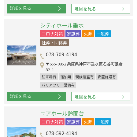
詳細を見る
地図を見る
シティホール垂水
コロナ対策
家族葬
火葬
一般葬
社葬・団体葬
078-709-4194
〒655-0852 兵庫県神戸市垂水区名谷町猿倉
82−1 ‎
駐車場有
宿泊可
親族控室有
安置施設有
バリアフリー設備有
詳細を見る
地図を見る
ユアホール鈴蘭台
コロナ対策
家族葬
火葬
一般葬
078-592-4194