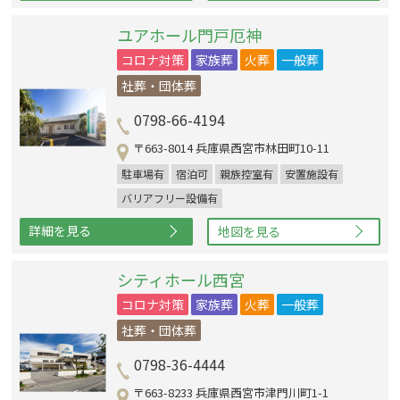
ユアホール門戸厄神
コロナ対策
家族葬
火葬
一般葬
社葬・団体葬
0798-66-4194
〒663-8014 兵庫県西宮市林田町10-11
駐車場有
宿泊可
親族控室有
安置施設有
バリアフリー設備有
詳細を見る
地図を見る
シティホール西宮
コロナ対策
家族葬
火葬
一般葬
社葬・団体葬
0798-36-4444
〒663-8233 兵庫県西宮市津門川町1-1