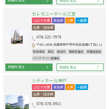
地図を見る
セレモニーホール三宮
コロナ対策
家族葬
火葬
一般葬
社葬・団体葬
078-221-7979
〒651-0095 兵庫県神戸市中央区旭通5丁目1-11
駐車場有
駅近
宿泊可
親族控室有
安置施設有
バリアフリー設備有
詳細を見る
地図を見る
シティホール神戸
コロナ対策
家族葬
火葬
一般葬
社葬・団体葬
078-578-3911