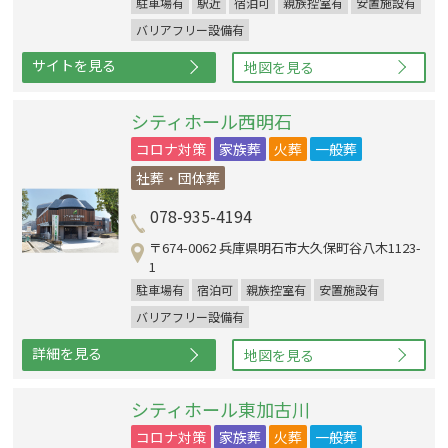
駐車場有
駅近
宿泊可
親族控室有
安置施設有
バリアフリー設備有
サイトを見る
地図を見る
シティホール西明石
コロナ対策
家族葬
火葬
一般葬
社葬・団体葬
078-935-4194
〒674-0062 兵庫県明石市大久保町谷八木1123-
1
駐車場有
宿泊可
親族控室有
安置施設有
バリアフリー設備有
詳細を見る
地図を見る
シティホール東加古川
コロナ対策
家族葬
火葬
一般葬