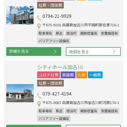
社葬・団体葬
0794-21-9929
〒675-0101 兵庫県加古川市平岡町新在家716-1
駐車場有
駅近
宿泊可
親族控室有
安置施設有
バリアフリー設備有
詳細を見る
地図を見る
シティホール加古川
コロナ対策
家族葬
火葬
一般葬
社葬・団体葬
079-427-4194
〒675-0067 兵庫県加古川市加古川町河原170-1
駐車場有
駅近
宿泊可
親族控室有
安置施設有
バリアフリー設備有