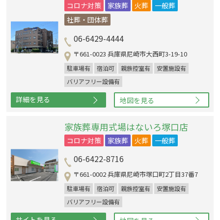
コロナ対策
家族葬
火葬
一般葬
社葬・団体葬
06-6429-4444
〒661-0023 兵庫県尼崎市大西町3-19-10
駐車場有
宿泊可
親族控室有
安置施設有
バリアフリー設備有
詳細を見る
地図を見る
家族葬専用式場はないろ塚口店
コロナ対策
家族葬
火葬
一般葬
06-6422-8716
〒661-0002 兵庫県尼崎市塚口町2丁目37番7
駐車場有
宿泊可
親族控室有
安置施設有
バリアフリー設備有
サイトを見る