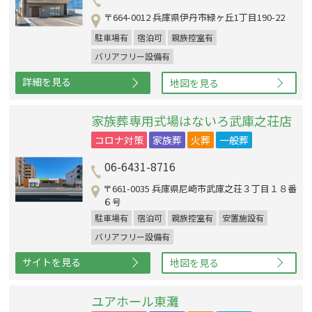
〒664-0012 兵庫県伊丹市緑ヶ丘1丁目190-22
駐車場有
宿泊可
親族控室有
バリアフリー設備有
詳細を見る
地図を見る
家族葬専用式場はないろ武庫之荘店
コロナ対策
家族葬
火葬
一般葬
06-6431-8716
〒661-0035 兵庫県尼崎市武庫之荘３丁目１８番
６号
駐車場有
宿泊可
親族控室有
安置施設有
バリアフリー設備有
サイトを見る
地図を見る
ユアホール東灘