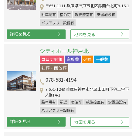
〒651-1111 兵庫県神戸市北区鈴蘭台北町9-16-1
駐車場有
宿泊可
親族控室有
安置施設有
バリアフリー設備有
詳細を見る
地図を見る
シティホール神戸北
コロナ対策
家族葬
火葬
一般葬
社葬・団体葬
078-581-4194
〒651-1243 兵庫県神戸市北区山田町下谷上字下
ノ勝14-1
駐車場有
駅近
宿泊可
親族控室有
安置施設有
バリアフリー設備有
詳細を見る
地図を見る