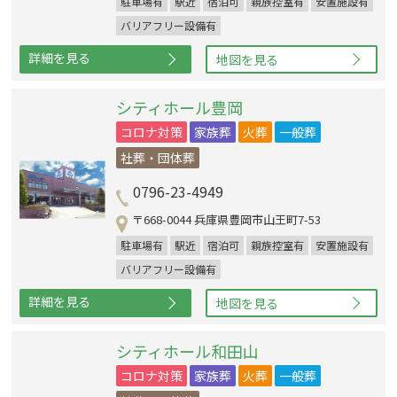
駐車場有
駅近
宿泊可
親族控室有
安置施設有
バリアフリー設備有
詳細を見る
地図を見る
シティホール豊岡
コロナ対策
家族葬
火葬
一般葬
社葬・団体葬
0796-23-4949
〒668-0044 兵庫県豊岡市山王町7-53
駐車場有
駅近
宿泊可
親族控室有
安置施設有
バリアフリー設備有
詳細を見る
地図を見る
シティホール和田山
コロナ対策
家族葬
火葬
一般葬