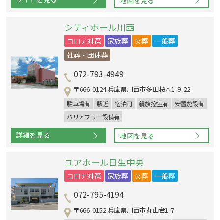
地図を見る
シティホール川西
コロナ対策
家族葬
火葬
一般葬
社葬・団体葬
072-793-4949
〒666-0124 兵庫県川西市多田桜木1-9-22
駐車場有
駅近
宿泊可
親族控室有
安置施設有
バリアフリー設備有
詳細を見る
地図を見る
ユアホール日生中央
コロナ対策
家族葬
火葬
一般葬
072-795-4194
〒666-0152 兵庫県川西市丸山台1-7