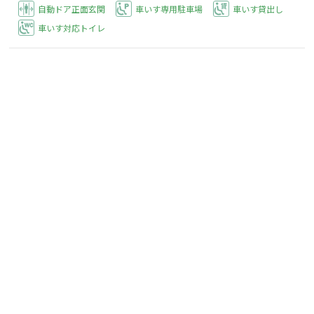
自動ドア正面玄関
車いす専用駐車場
車いす貸出し
車いす対応トイレ