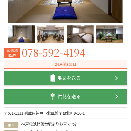
078-592-4194
葬儀場
直通
24時間365日
弔文を送る
供花を送る
〒651-1111 兵庫県神戸市北区鈴蘭台北町9-16-1
神戸電鉄鈴蘭台駅よりお車で7分
電車