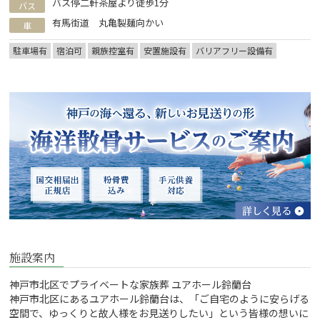
バス停二軒茶屋より徒歩1分
バス
有馬街道 丸亀製麺向かい
車
駐車場有
宿泊可
親族控室有
安置施設有
バリアフリー設備有
施設案内
神戸市北区でプライベートな家族葬 ユアホール鈴蘭台
神戸市北区にあるユアホール鈴蘭台は、「ご自宅のように安らげる
空間で、ゆっくりと故人様をお見送りしたい」という皆様の想いに