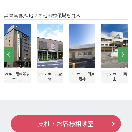
兵庫県 阪神地区の他の葬儀場を見る
Prev
Ne
ベルコ尼崎駅前
シティホール宝
ユアホール門戸
シティホール西
ホール
塚
厄神
宮
支社・お客様相談室