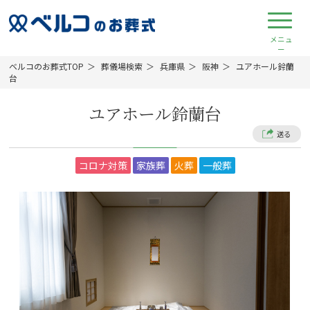
ベルコのお葬式TOP
葬儀場検索
兵庫県
阪神
ユアホール鈴蘭
台
ユアホール鈴蘭台
送る
コロナ対策
家族葬
火葬
一般葬