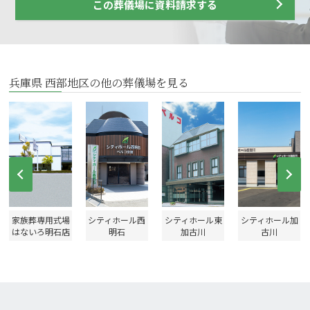
この葬儀場に資料請求する
兵庫県 西部地区の他の葬儀場を見る
Prev
Ne
家族葬専用式場
シティホール西
シティホール東
シティホール加
はないろ明石店
明石
加古川
古川