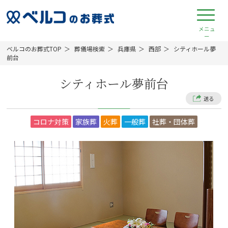
ベルコのお葬式TOP
葬儀場検索
兵庫県
西部
シティホール夢
前台
シティホール夢前台
送る
コロナ対策
家族葬
火葬
一般葬
社葬・団体葬