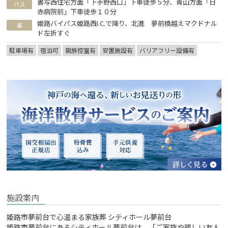
書写西住宅方面「下手野西口」下車徒歩５分、青山方面「日
バス
赤病院前」下車徒歩１０分
姫路バイパス姫路西I.C.で降り、北進 夢前橋越えマクドナル
車
ド左折すぐ
駐車場有
宿泊可
親族控室有
安置施設有
バリアフリー設備有
施設案内
姫路市夢前台で心温まる家族葬 シティホール夢前台
姫路市夢前台にあるシティホール夢前台は、「ご家族や親しい友人