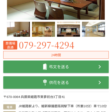
079-297-4294
葬儀場
直通
24時間
弔文を送る
供花を送る
〒670-0064 兵庫県姫路市東夢前台3丁目41
JR姫路駅より、姫新線播磨高岡駅下車（所要10分）車で10分
電車