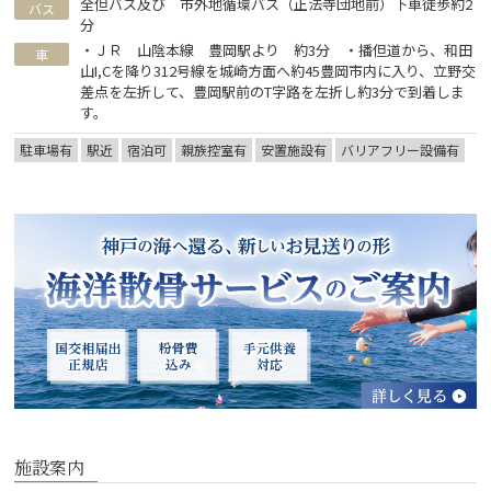
全但バス及び 市外地循環バス（正法寺団地前）下車徒歩約2
バス
分
・ＪＲ 山陰本線 豊岡駅より 約3分 ・播但道から、和田
車
山I,Cを降り312号線を城崎方面へ約45豊岡市内に入り、立野交
差点を左折して、豊岡駅前のT字路を左折し約3分で到着しま
す。
駐車場有
駅近
宿泊可
親族控室有
安置施設有
バリアフリー設備有
施設案内