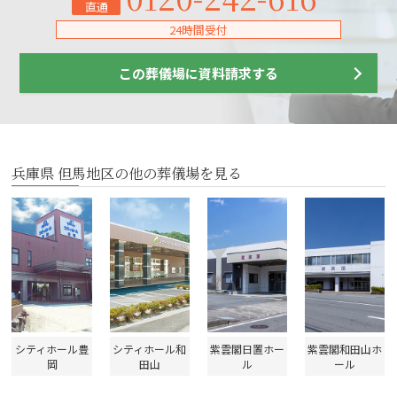
直通
24時間受付
この葬儀場に資料請求する
兵庫県 但馬地区の他の葬儀場を見る
シティホール豊
シティホール和
紫雲閣日置ホー
紫雲閣和田山ホ
岡
田山
ル
ール