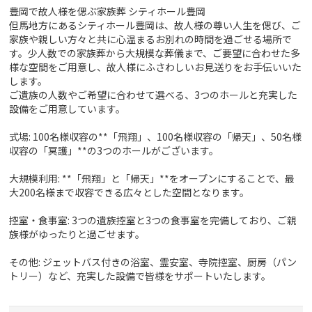
豊岡で故人様を偲ぶ家族葬 シティホール豊岡
但馬地方にあるシティホール豊岡は、故人様の尊い人生を偲び、ご
家族や親しい方々と共に心温まるお別れの時間を過ごせる場所で
す。少人数での家族葬から大規模な葬儀まで、ご要望に合わせた多
様な空間をご用意し、故人様にふさわしいお見送りをお手伝いいた
します。
ご遺族の人数やご希望に合わせて選べる、3つのホールと充実した
設備をご用意しています。
式場: 100名様収容の**「飛翔」、100名様収容の「帰天」、50名様
収容の「冥護」**の3つのホールがございます。
大規模利用: **「飛翔」と「帰天」**をオープンにすることで、最
大200名様まで収容できる広々とした空間となります。
控室・食事室: 3つの遺族控室と3つの食事室を完備しており、ご親
族様がゆったりと過ごせます。
その他: ジェットバス付きの浴室、霊安室、寺院控室、厨房（パン
トリー）など、充実した設備で皆様をサポートいたします。