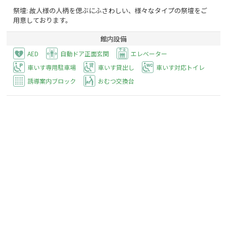
祭壇: 故人様の人柄を偲ぶにふさわしい、様々なタイプの祭壇をご
用意しております。
館内設備
AED
自動ドア正面玄関
エレベーター
車いす専用駐車場
車いす貸出し
車いす対応トイレ
誘導案内ブロック
おむつ交換台