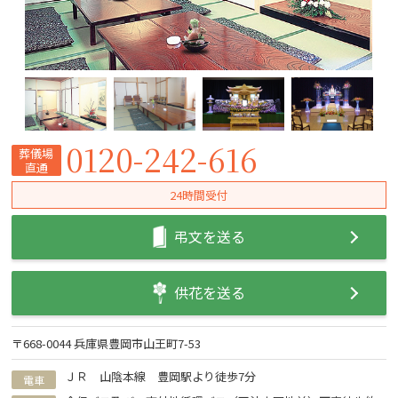
0120-242-616
葬儀場
直通
24時間受付
弔文を送る
供花を送る
〒668-0044 兵庫県豊岡市山王町7-53
ＪＲ 山陰本線 豊岡駅より徒歩7分
電車