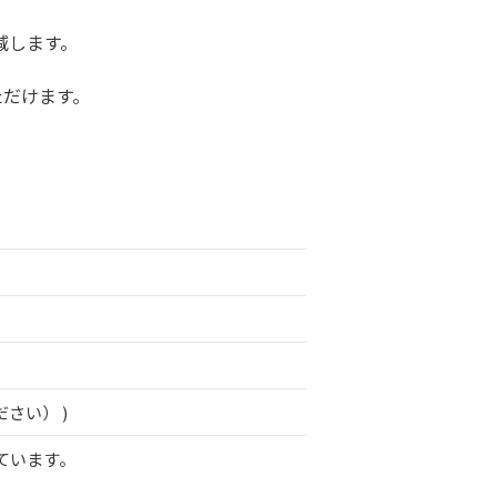
減します。
ただけます。
さい） )
ています。