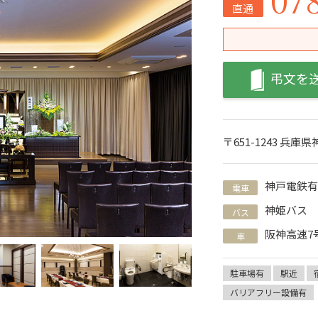
直通
弔文を
〒651-1243 兵
神戸電鉄有
電車
神姫バス
バス
阪神高速7
車
駐車場有
駅近
バリアフリー設備有