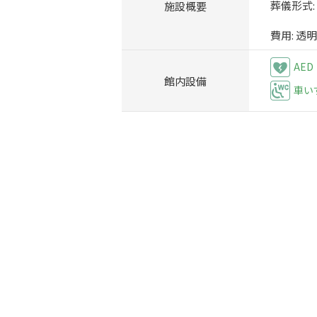
施設概要
葬儀形式
費用: 
AED
館内設備
車い