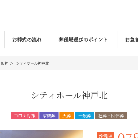
お葬式の流れ
葬儀場選びのポイント
お急
阪神
シティホール神戸北
シティホール神戸北
コロナ対策
家族葬
火葬
一般葬
社葬・団体葬
07
葬儀場