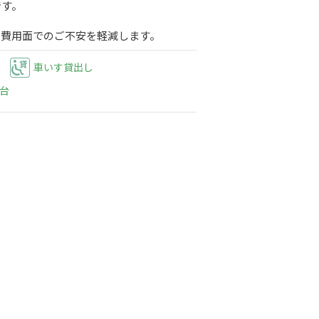
です。
、費用面でのご不安を軽減します。
車いす貸出し
台