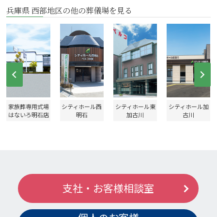
兵庫県 西部地区の他の葬儀場を見る
Prev
Ne
家族葬専用式場
シティホール西
シティホール東
シティホール加
はないろ明石店
明石
加古川
古川
支社・お客様相談室