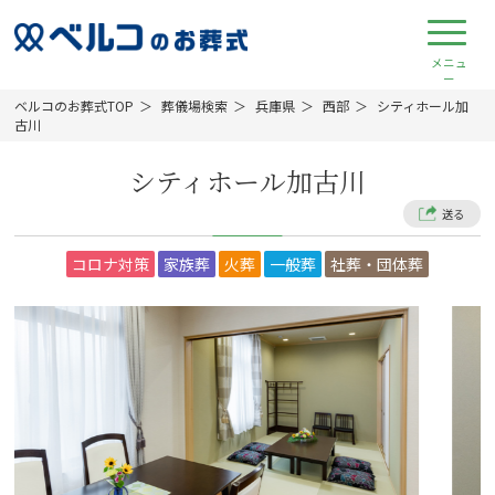
ベルコのお葬式TOP
葬儀場検索
兵庫県
西部
シティホール加
古川
シティホール加古川
送る
コロナ対策
家族葬
火葬
一般葬
社葬・団体葬