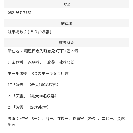
FAX
092-937-7985
駐車場
駐車場あり ( ８０台収容 )
施設概要
所在地： 糟屋郡志免町志免4丁目1番22号
対応葬儀： 家族葬、一般葬、社葬など
ホール規模： 3つのホールをご用意
1F「凌雲」（最大180名収容）
2F「天雲」（最大80名収容）
2F「紫雲」（20名収容）
設備： 控室（3室）、浴室、寺控室、食事室（2室）、ロビー、会館
厨房