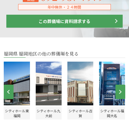
年中無休・２４時間
この葬儀場に資料請求する
福岡県 福岡地区の他の葬儀場を見る
Prev
Ne
シティホール東
シティホール九
シティホール古
シティホール福
福岡
大前
賀
岡大名