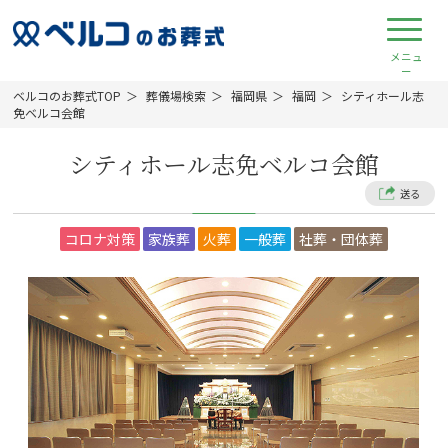
ベルコのお葬式TOP
葬儀場検索
福岡県
福岡
シティホール志
免ベルコ会館
シティホール志免ベルコ会館
送る
コロナ対策
家族葬
火葬
一般葬
社葬・団体葬