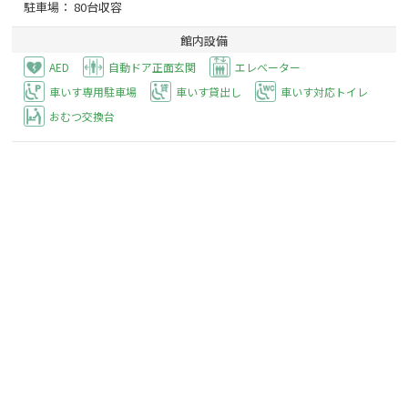
駐車場： 80台収容
館内設備
AED
自動ドア正面玄関
エレベーター
車いす専用駐車場
車いす貸出し
車いす対応トイレ
おむつ交換台