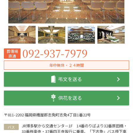
092-937-7979
葬儀場
直通
年中無休・２４時間
弔文を送る
供花を送る
〒811-2202 福岡県糟屋郡志免町志免4丁目1番22号
JR博多駅から交通センタ－1F 14番のりばより32番原田橋・
バス
33番極楽寺・37番四王寺坂行に乗車、「下志免」バス停下車