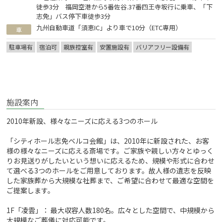
徒歩3分 福岡空港から5番佐谷.37番四王寺坂行に乗車、「下
志免」バス停下車徒歩3分
九州自動車道「須恵IC」より車で10分（ETC専用）
車
駐車場有
宿泊可
親族控室有
安置施設有
バリアフリー設備有
施設案内
2010年新設、様々なニーズに応える3つのホール
「シティホール志免ベルコ会館」は、2010年に新設された、お客
様の様々なニーズに応える斎場です。ご家族や親しい方々とゆっく
りお見送りがしたいという想いに応えるため、規模や形式に合わせ
て選べる3つのホールをご用意しております。故人様の遺志を反映
した家族葬から大規模な社葬まで、ご希望に合わせて最適な空間を
ご提案します。
1F「凌雲」： 最大収容人数180名。広々とした空間で、中規模から
大規模なご葬儀に対応可能です。