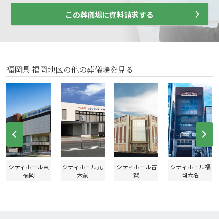
この葬儀場に資料請求する
福岡県 福岡地区の他の葬儀場を見る
Prev
Ne
シティホール東
シティホール九
シティホール古
シティホール福
福岡
大前
賀
岡大名