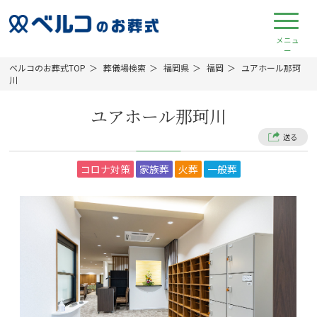
ベルコのお葬式TOP
葬儀場検索
福岡県
福岡
ユアホール那珂
川
ユアホール那珂川
送る
コロナ対策
家族葬
火葬
一般葬