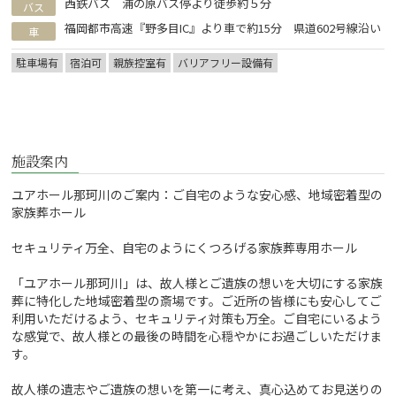
西鉄バス 浦の原バス停より徒歩約５分
バス
福岡都市高速『野多目IC』より車で約15分 県道602号線沿い
車
駐車場有
宿泊可
親族控室有
バリアフリー設備有
施設案内
ユアホール那珂川のご案内：ご自宅のような安心感、地域密着型の
家族葬ホール
セキュリティ万全、自宅のようにくつろげる家族葬専用ホール
「ユアホール那珂川」は、故人様とご遺族の想いを大切にする家族
葬に特化した地域密着型の斎場です。ご近所の皆様にも安心してご
利用いただけるよう、セキュリティ対策も万全。ご自宅にいるよう
な感覚で、故人様との最後の時間を心穏やかにお過ごしいただけま
す。
故人様の遺志やご遺族の想いを第一に考え、真心込めてお見送りの