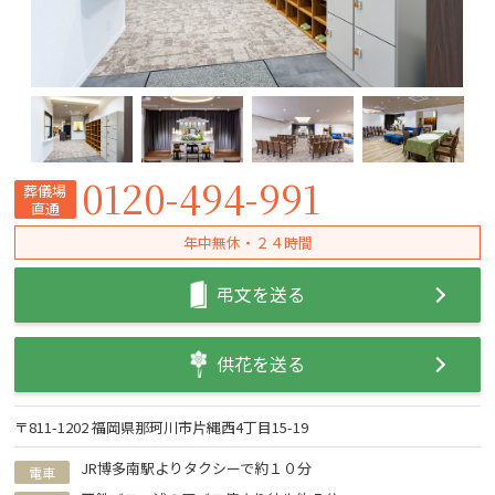
0120-494-991
葬儀場
直通
年中無休・２４時間
弔文を送る
供花を送る
〒811-1202 福岡県那珂川市片縄西4丁目15-19
JR博多南駅よりタクシーで約１０分
電車