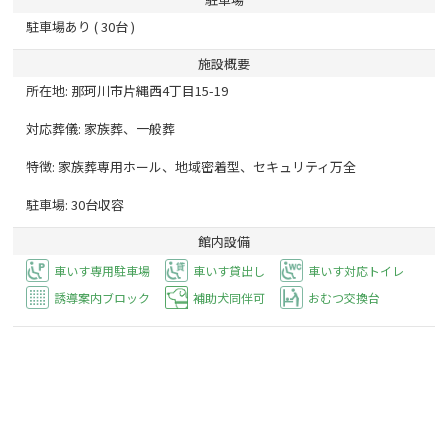
駐車場あり ( 30台 )
施設概要
所在地: 那珂川市片縄西4丁目15-19
対応葬儀: 家族葬、一般葬
特徴: 家族葬専用ホール、地域密着型、セキュリティ万全
駐車場: 30台収容
館内設備
車いす専用駐車場
車いす貸出し
車いす対応トイレ
誘導案内ブロック
補助犬同伴可
おむつ交換台