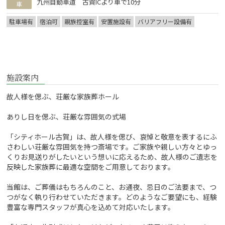
九州自動車道 古賀ICより車で10分
車
駐車場有
宿泊可
親族控室有
安置施設有
バリアフリー設備有
施設案内
故人様を偲ぶ、荘厳な家族葬ホール
ありし日を偲ぶ、荘厳な雰囲気の式場
「シティホール古賀」は、故人様を偲び、哀悼と敬意を表するにふ
さわしい荘厳な雰囲気を持つ斎場です。ご家族や親しい方々とゆっ
くりお見送りがしたいという想いに応えるため、故人様のご遺志を
反映した家族葬に最適な空間をご用意しております。
当館は、ご葬儀はもちろんのこと、お通夜、忌日のご法要まで、つ
つがなく執り行わせていただきます。どのようなご要望にも、経験
豊富な専門スタッフが真心を込めて対応いたします。