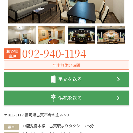
092-940-1194
葬儀場
直通
年中無休24時間
弔文を送る
供花を送る
〒811-3117 福岡県古賀市今の庄2-7-9
JR鹿児島本線 古賀駅よりタクシ－で5分
電車