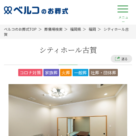
ベルコのお葬式TOP
葬儀場検索
福岡県
福岡
シティホール古
賀
シティホール古賀
送る
コロナ対策
家族葬
火葬
一般葬
社葬・団体葬