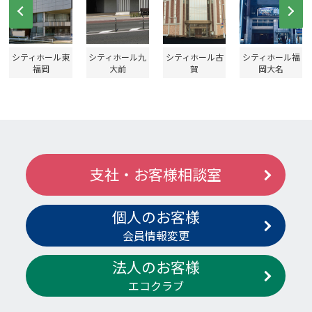
シティホール東
シティホール九
シティホール古
シティホール福
福岡
大前
賀
岡大名
支社・お客様相談室
個人のお客様
会員情報変更
法人のお客様
エコクラブ