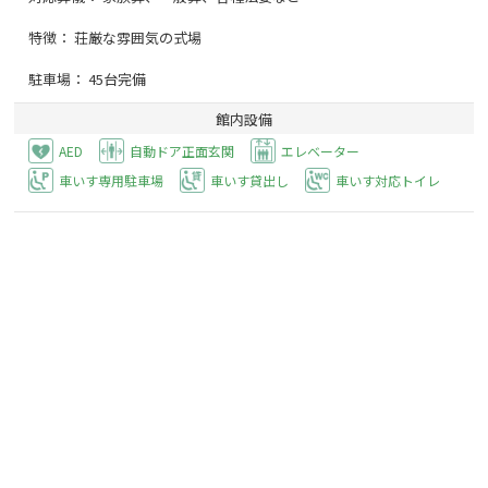
特徴： 荘厳な雰囲気の式場
駐車場： 45台完備
館内設備
AED
自動ドア正面玄関
エレベーター
車いす専用駐車場
車いす貸出し
車いす対応トイレ