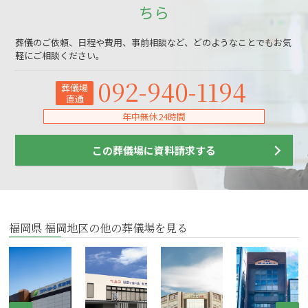
ちら
葬儀のご依頼、日程や費用、事前相談など、どのようなことでもお気
軽にご相談ください。
092-940-1194
葬儀場
直通
年中無休24時間
この葬儀場に資料請求する
福岡県 福岡地区の他の葬儀場を見る
Prev
Ne