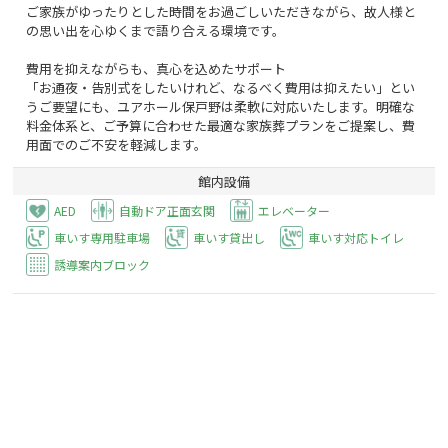
ご家族がゆったりとした時間をお過ごしいただきながら、故人様と
の思い出を心ゆくまで語り合える環境です。
費用を抑えながらも、真心を込めたサポート
「お通夜・告別式をしたいけれど、なるべく費用は抑えたい」とい
うご要望にも、ユアホール保戸野は柔軟に対応いたします。明確な
料金体系と、ご予算に合わせた最適な家族葬プランをご提案し、費
用面でのご不安を軽減します。
館内設備
AED
自動ドア正面玄関
エレベーター
車いす専用駐車場
車いす貸出し
車いす対応トイレ
誘導案内ブロック