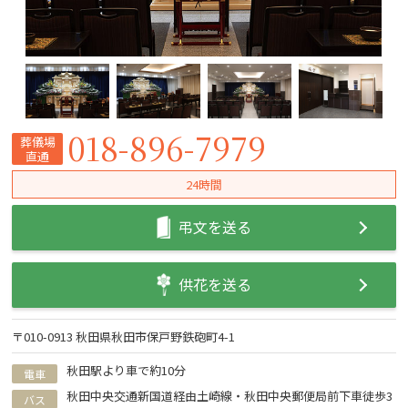
018-896-7979
葬儀場
直通
24時間
弔文を送る
供花を送る
〒010-0913 秋田県秋田市保戸野鉄砲町4-1
秋田駅より車で約10分
電車
秋田中央交通新国道経由土崎線・秋田中央郵便局前下車徒歩3
バス