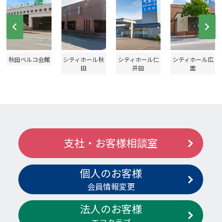
Prev
Ne
秋田ベルコ会館
シティホール秋
シティホール仁
シティホール広
田
井田
面
支社・お客様相談室
個人のお客様
会員情報変更
法人のお客様