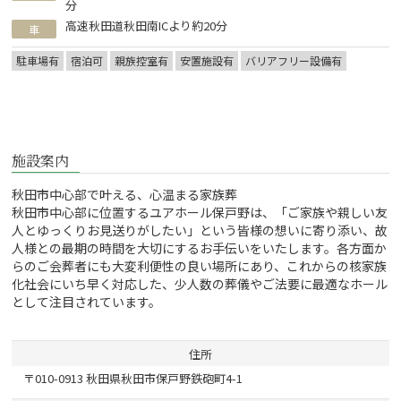
分
高速秋田道秋田南ICより約20分
車
駐車場有
宿泊可
親族控室有
安置施設有
バリアフリー設備有
施設案内
秋田市中心部で叶える、心温まる家族葬
秋田市中心部に位置するユアホール保戸野は、「ご家族や親しい友
人とゆっくりお見送りがしたい」という皆様の想いに寄り添い、故
人様との最期の時間を大切にするお手伝いをいたします。各方面か
らのご会葬者にも大変利便性の良い場所にあり、これからの核家族
化社会にいち早く対応した、少人数の葬儀やご法要に最適なホール
として注目されています。
住所
〒010-0913 秋田県秋田市保戸野鉄砲町4-1