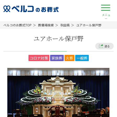
ベルコのお葬式TOP
葬儀場検索
秋田県
ユアホール保戸野
ユアホール保戸野
送る
コロナ対策
家族葬
火葬
一般葬