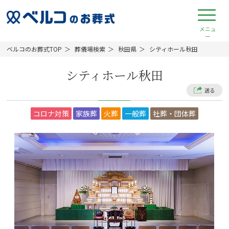
ベルコのお葬式TOP
葬儀場検索
秋田県
シティホール秋田
シティホール秋田
送る
コロナ対策
家族葬
火葬
一般葬
社葬・団体葬