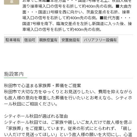
お車でご来館■本荘方面・・・国道7号線を北上、秋田大橋を
車
渡り操車場入口の信号を右折して約400m先の右側。■大曲方
面・・・国道13号線を西に向かい、茨島交差点を右折、操車
場入口の信号を右折して約400m先の右側。■能代方面・・・
国道7号線を南下、臨海交差点を左折し新国道に入った後、操
車場入口の信号を右折して約400m先の右側。
駐車場有
宿泊可
親族控室有
安置施設有
バリアフリー設備有
施設案内
秋田市で心温まる家族葬・葬儀をご提案
秋田市で大切な方をゆっくりとお見送りしたい、費用を抑えながら
も故人様の意向を尊重した葬儀を行いたいとお考えなら、シティホ
ール秋田にご相談ください。
シティホール秋田が選ばれる理由
シティホール秋田では、ご家族や親しいご友人だけで故人様を偲ぶ
「家族葬」をご提案しています。従来の形式にとらわれず、「親し
い人だけで見送ってほしい」という故人様の願いを大切にし、心温