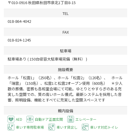
〒010-0916 秋田県秋田市泉北1丁目8-15
TEL
018-864-4042
FAX
018-824-1245
駐車場
駐車場あり ( 150台収容大駐車場完備（無料） )
施設概要
ホール「松雲1」（250名）、ホール「松雲2」（120名）、 ホール
「瑞雲」（150名）、松雲1と松雲2オープン使用（600名） ＊少人
数の葬儀、密葬も各和室会場にて可能。ゆとりとやすらぎのある充
実した空間での、質の高いホール儀式。最新システムを採用した音
響、照明設備、機能とすべてに充実した空間スペースです
館内設備
AED
自動ドア正面玄関
エレベーター
車いす専用駐車場
車いす貸出し
車いす対応トイレ