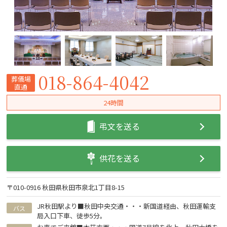
018-864-4042
葬儀場
直通
24時間
弔文を送る
供花を送る
〒010-0916 秋田県秋田市泉北1丁目8-15
JR秋田駅より■秋田中央交通・・・新国道経由、秋田運輸支
バス
局入口下車、徒歩5分。