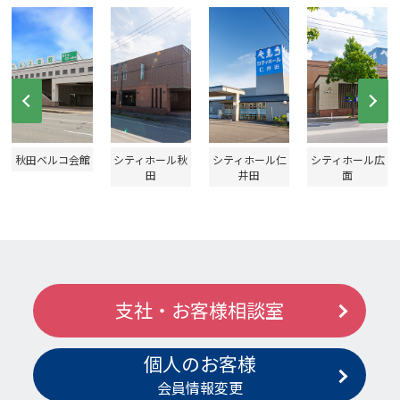
Prev
Ne
秋田ベルコ会館
シティホール秋
シティホール仁
シティホール広
田
井田
面
支社・お客様相談室
個人のお客様
会員情報変更