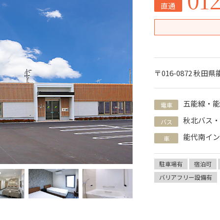
直通
〒016-0872 秋
五能線・能
電車
秋北バス
バス
能代南イ
車
駐車場有
宿泊可
バリアフリー設備有