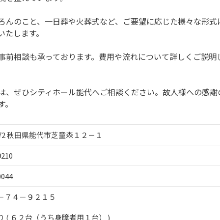
ろんのこと、一日葬や火葬式など、ご要望に応じた様々な形式
いたします。
事前相談も承っております。費用や流れについて詳しくご説明
は、ぜひシティホール能代へご相談ください。故人様への感謝
す。
0872 秋田県能代市芝童森１２－１
9210
0044
－７４－９２１５
 ( ６２台（うち身障者用１台） )