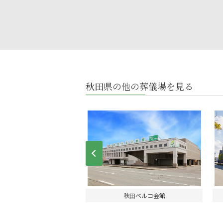
秋田県の他の葬儀場を見る
Prev
こてシティホール
秋田ベルコ会館