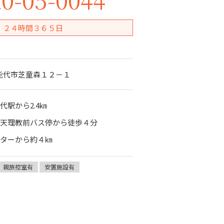
２４時間３６５日
田県能代市芝童森１２－１
代駅から2.4㎞
・天理教前バス停から徒歩４分
ンターから約４㎞
親族控室有
安置施設有