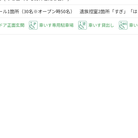
ール1箇所（30名※オープン時50名） 遺族控室2箇所「すぎ」「
ドア正面玄関
車いす専用駐車場
車いす貸出し
車い