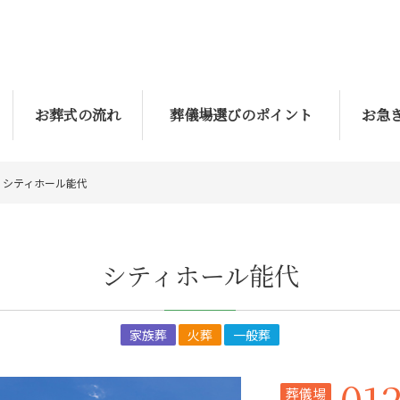
お葬式の流れ
葬儀場選びのポイント
お急
シティホール能代
シティホール能代
家族葬
火葬
一般葬
01
葬儀場