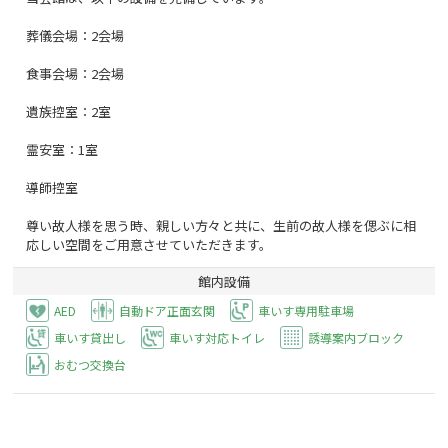
葬儀会場：2会場
食事会場：2会場
遺族控室：2室
霊安室：1室
導師控室
尊い故人様を思う時、親しい方々と共に、生前の故人様を偲ぶに相
応しい空間をご用意させていただきます。
館内設備
AED
自動ドア正面玄関
車いす専用駐車場
車いす貸出し
車いす対応トイレ
誘導案内ブロック
おむつ交換台