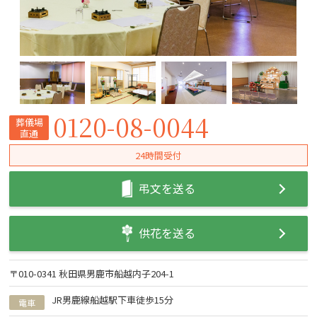
0120-08-0044
葬儀場
直通
24時間受付
弔文を送る
供花を送る
〒010-0341 秋田県男鹿市船越内子204-1
JR男鹿線船越駅下車徒歩15分
電車