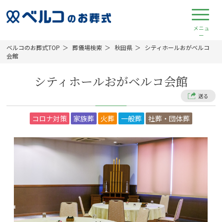
ベルコのお葬式TOP
葬儀場検索
秋田県
シティホールおがベルコ
会館
シティホールおがベルコ会館
送る
コロナ対策
家族葬
火葬
一般葬
社葬・団体葬