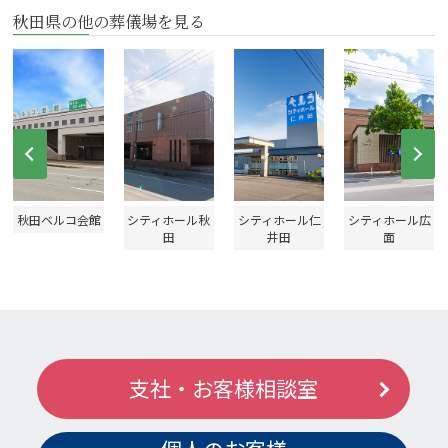
秋田県の他の葬儀場を見る
Prev
Ne
秋田ベルコ会館
シティホール秋
シティホール仁
シティホール広
田
井田
面
支社・お客様相談室