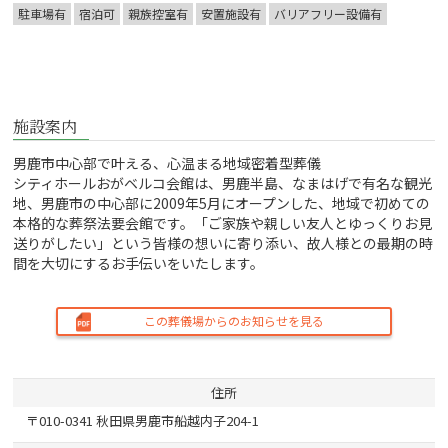
駐車場有
宿泊可
親族控室有
安置施設有
バリアフリー設備有
施設案内
男鹿市中心部で叶える、心温まる地域密着型葬儀
シティホールおがベルコ会館は、男鹿半島、なまはげで有名な観光
地、男鹿市の中心部に2009年5月にオープンした、地域で初めての
本格的な葬祭法要会館です。「ご家族や親しい友人とゆっくりお見
送りがしたい」という皆様の想いに寄り添い、故人様との最期の時
間を大切にするお手伝いをいたします。
この葬儀場からのお知らせを見る
住所
〒010-0341 秋田県男鹿市船越内子204-1