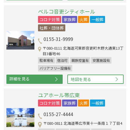
ベルコ音更シティホール
コロナ対策
家族葬
火葬
一般葬
社葬・団体葬
0155-31-9999
〒080-0111 北海道河東郡音更町木野大通東13丁
目3番地46
駐車場有
宿泊可
親族控室有
安置施設有
バリアフリー設備有
詳細を見る
地図を見る
ユアホール帯広東
コロナ対策
家族葬
火葬
一般葬
0155-27-4444
〒080-0811 北海道帯広市東十一条南１７丁目4