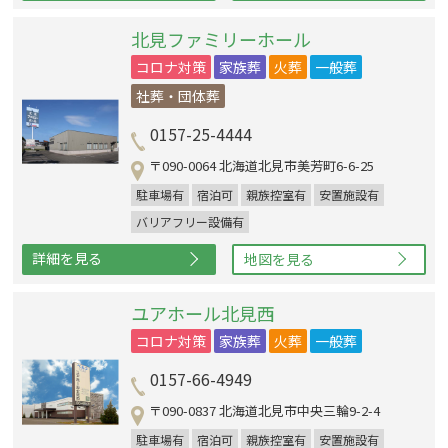
北見ファミリーホール
コロナ対策
家族葬
火葬
一般葬
社葬・団体葬
0157-25-4444
〒090-0064 北海道北見市美芳町6-6-25
駐車場有
宿泊可
親族控室有
安置施設有
バリアフリー設備有
詳細を見る
地図を見る
ユアホール北見西
コロナ対策
家族葬
火葬
一般葬
0157-66-4949
〒090-0837 北海道北見市中央三輪9-2-4
駐車場有
宿泊可
親族控室有
安置施設有