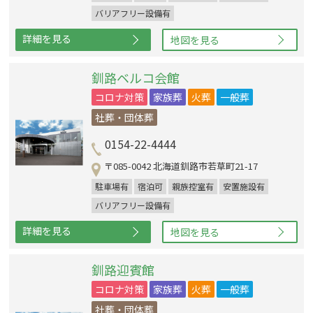
バリアフリー設備有
詳細を見る
地図を見る
釧路ベルコ会館
コロナ対策
家族葬
火葬
一般葬
社葬・団体葬
0154-22-4444
〒085-0042 北海道釧路市若草町21-17
駐車場有
宿泊可
親族控室有
安置施設有
バリアフリー設備有
詳細を見る
地図を見る
釧路迎賓館
コロナ対策
家族葬
火葬
一般葬
社葬・団体葬