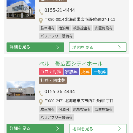
0155-21-4444
〒080-0014 北海道帯広市西4条南27-1-12
駐車場有
宿泊可
親族控室有
安置施設有
バリアフリー設備有
詳細を見る
地図を見る
ベルコ帯広西シティホール
コロナ対策
家族葬
火葬
一般葬
社葬・団体葬
0155-36-4444
〒080-2471 北海道帯広市西21条南1丁目
駐車場有
宿泊可
親族控室有
安置施設有
バリアフリー設備有
詳細を見る
地図を見る