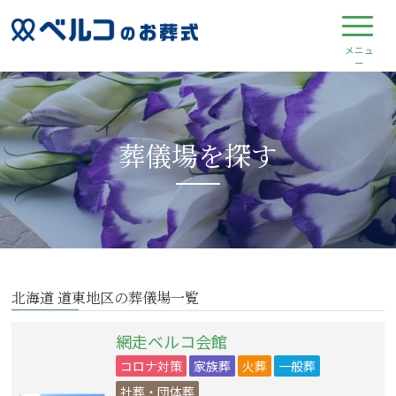
葬儀場を探す
北海道 道東地区の葬儀場一覧
網走ベルコ会館
コロナ対策
家族葬
火葬
一般葬
社葬・団体葬