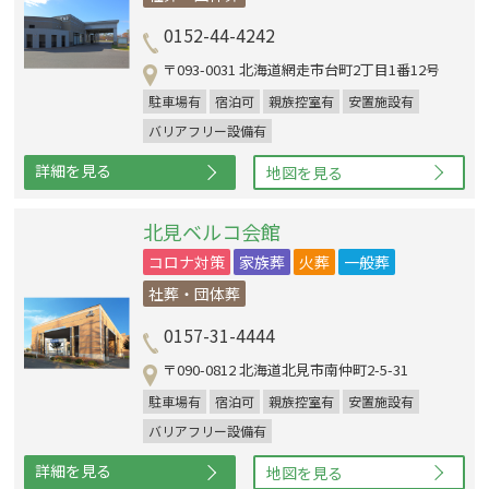
0152-44-4242
〒093-0031 北海道網走市台町2丁目1番12号
駐車場有
宿泊可
親族控室有
安置施設有
バリアフリー設備有
詳細を見る
地図を見る
北見ベルコ会館
コロナ対策
家族葬
火葬
一般葬
社葬・団体葬
0157-31-4444
〒090-0812 北海道北見市南仲町2-5-31
駐車場有
宿泊可
親族控室有
安置施設有
バリアフリー設備有
詳細を見る
地図を見る