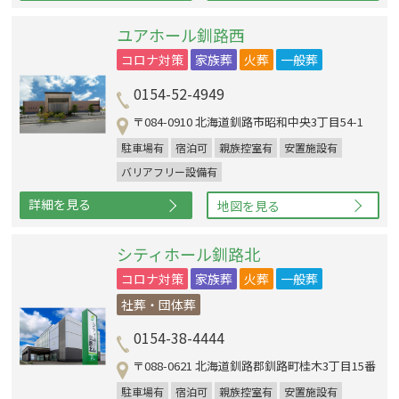
ユアホール釧路西
コロナ対策
家族葬
火葬
一般葬
0154-52-4949
〒084-0910 北海道釧路市昭和中央3丁目54-1
駐車場有
宿泊可
親族控室有
安置施設有
バリアフリー設備有
詳細を見る
地図を見る
シティホール釧路北
コロナ対策
家族葬
火葬
一般葬
社葬・団体葬
0154-38-4444
〒088-0621 北海道釧路郡釧路町桂木3丁目15番
駐車場有
宿泊可
親族控室有
安置施設有