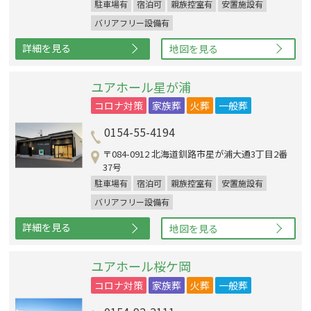
駐車場有
宿泊可
親族控室有
安置施設有
バリアフリー設備有
詳細を見る
地図を見る
ユアホール星が浦
コロナ対策
家族葬
火葬
一般葬
0154-55-4194
〒084-0912 北海道釧路市星が浦大通3丁目2番
37号
駐車場有
宿泊可
親族控室有
安置施設有
バリアフリー設備有
詳細を見る
地図を見る
ユアホール桜ケ岡
コロナ対策
家族葬
火葬
一般葬