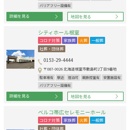
バリアフリー設備有
詳細を見る
地図を見る
シティホール根室
コロナ対策
家族葬
火葬
一般葬
社葬・団体葬
0153-29-4444
〒087-0026 北海道根室市敷島町2丁目9番地
駐車場有
駅近
宿泊可
親族控室有
安置施設有
バリアフリー設備有
詳細を見る
地図を見る
ベルコ帯広セレモニーホール
コロナ対策
家族葬
火葬
一般葬
社葬・団体葬