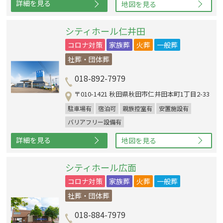
詳細を見る
地図を見る
シティホール仁井田
コロナ対策
家族葬
火葬
一般葬
社葬・団体葬
018-892-7979
〒010-1421 秋田県秋田市仁井田本町1丁目2-33
駐車場有
宿泊可
親族控室有
安置施設有
バリアフリー設備有
詳細を見る
地図を見る
シティホール広面
コロナ対策
家族葬
火葬
一般葬
社葬・団体葬
018-884-7979