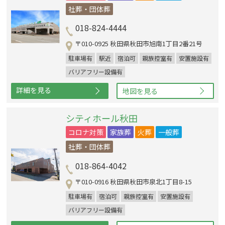
社葬・団体葬
018-824-4444
〒010-0925 秋田県秋田市旭南1丁目2番21号
駐車場有
駅近
宿泊可
親族控室有
安置施設有
バリアフリー設備有
詳細を見る
地図を見る
シティホール秋田
コロナ対策
家族葬
火葬
一般葬
社葬・団体葬
018-864-4042
〒010-0916 秋田県秋田市泉北1丁目8-15
駐車場有
宿泊可
親族控室有
安置施設有
バリアフリー設備有