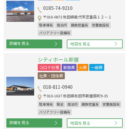
0185-74-9210
〒016-0872 秋田県能代市芝童森１２－１
駐車場有
宿泊可
親族控室有
安置施設有
バリアフリー設備有
詳細を見る
地図を見る
シティホール新屋
コロナ対策
家族葬
火葬
一般葬
社葬・団体葬
018-811-0940
〒010-1637 秋田県秋田市新屋扇町9-35
駐車場有
駅近
宿泊可
親族控室有
安置施設有
バリアフリー設備有
詳細を見る
地図を見る