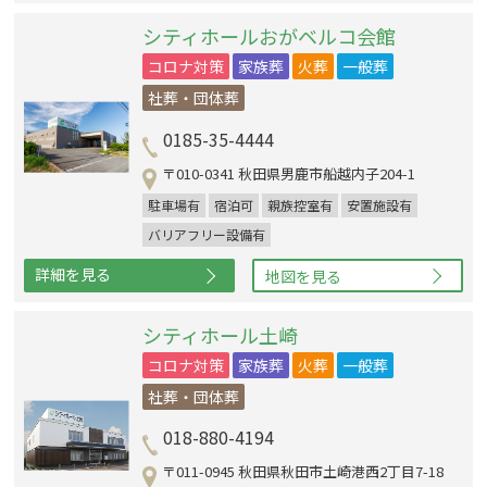
シティホールおがベルコ会館
コロナ対策
家族葬
火葬
一般葬
社葬・団体葬
0185-35-4444
〒010-0341 秋田県男鹿市船越内子204-1
駐車場有
宿泊可
親族控室有
安置施設有
バリアフリー設備有
詳細を見る
地図を見る
シティホール土崎
コロナ対策
家族葬
火葬
一般葬
社葬・団体葬
018-880-4194
〒011-0945 秋田県秋田市土崎港西2丁目7-18