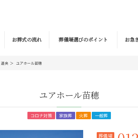
お葬式の流れ
葬儀場選びのポイント
お急
道央
ユアホール苗穂
ユアホール苗穂
コロナ対策
家族葬
火葬
一般葬
01
葬儀場