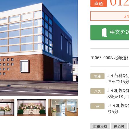
直通
2
弔文を
〒065-0008 北海
JＲ苗穂
電車
お車で15
JＲ札幌駅
バス
8条東18
ＪＲ札幌駅
車
り5分
駐車場有
宿泊可