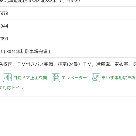
008 北海道札幌市東区北8条東17丁目3-30
7979
0044
7999
 ( 30台無料駐車場完備 )
0名収容、ＴＶ付きバス完備、控室(24畳）ＴＶ，冷蔵庫、更衣室、
自動ドア正面玄関
エレベーター
車いす専用駐車場
す対応トイレ