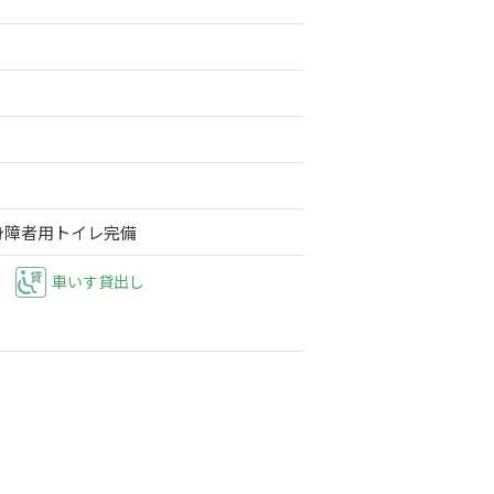
身障者用トイレ完備
車いす貸出し