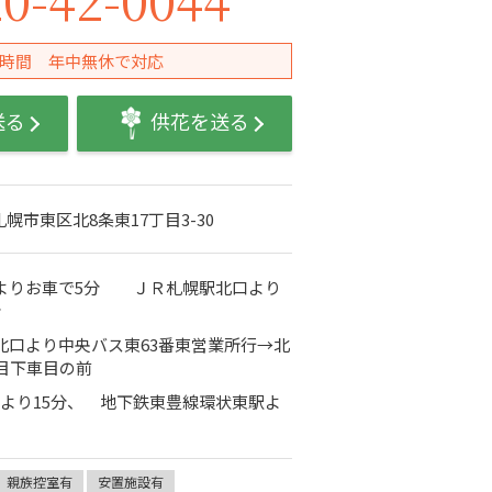
4時間 年中無休で対応
送る
供花を送る
道札幌市東区北8条東17丁目3-30
駅よりお車で5分 ＪＲ札幌駅北口より
分
北口より中央バス東63番東営業所行→北
丁目下車目の前
より15分、 地下鉄東豊線環状東駅よ
親族控室有
安置施設有