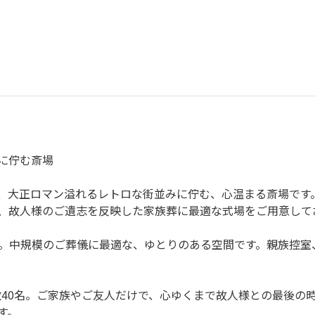
に佇む斎場
、大正ロマン溢れるレトロな街並みに佇む、心温まる斎場です
、故人様のご遺志を反映した家族葬に最適な式場をご用意して
0名。中規模のご葬儀に最適な、ゆとりのある空間です。親族控
数40名。ご家族やご友人だけで、心ゆくまで故人様との最後の
す。