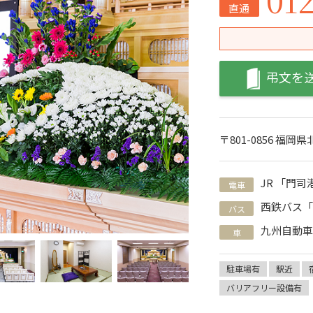
直通
弔文を
〒801-0856 福岡
JR 「門
電車
西鉄バス
バス
九州自動車
車
駐車場有
駅近
バリアフリー設備有