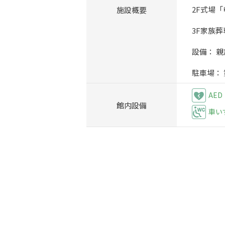
施設概要
2F式場「
3F家族
設備： 
駐車場：
AED
館内設備
車い