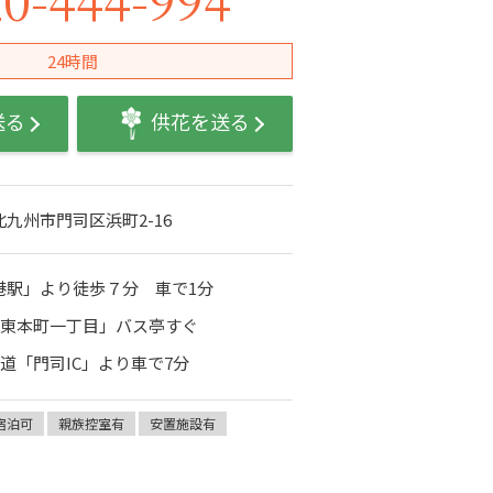
24時間
送る
供花を送る
県北九州市門司区浜町2-16
司港駅」より徒歩７分 車で1分
「東本町一丁目」バス亭すぐ
道「門司IC」より車で7分
宿泊可
親族控室有
安置施設有