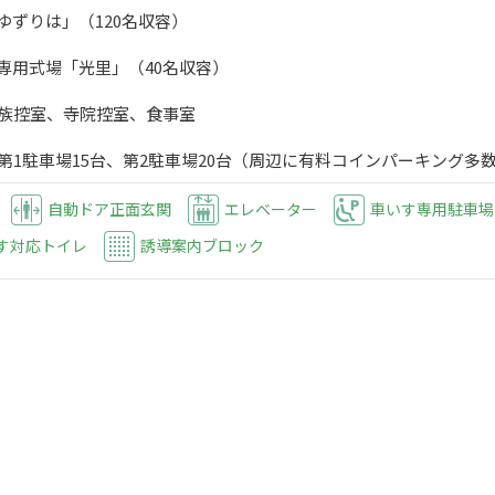
ゆずりは」（120名収容）
葬専用式場「光里」（40名収容）
親族控室、寺院控室、食事室
 第1駐車場15台、第2駐車場20台（周辺に有料コインパーキング多
自動ドア正面玄関
エレベーター
車いす専用駐車場
す対応トイレ
誘導案内ブロック