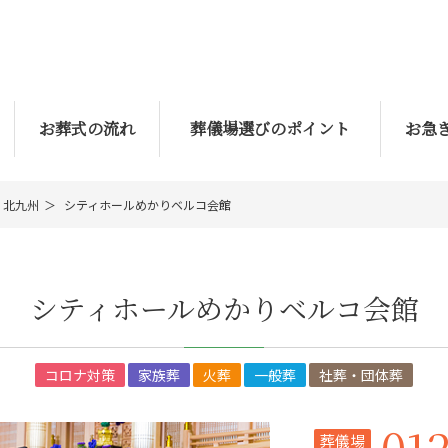
お葬式の流れ
葬儀場選びのポイント
お急
北九州
シティホールめかりベルコ会館
シティホールめかりベルコ会館
コロナ対策
家族葬
火葬
一般葬
社葬・団体葬
01
葬儀場