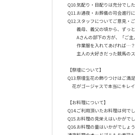
Q10.気配り・目配りは充分で
Q11.お通夜・お葬儀の司会進
Q12.スタッフについてご意見・
義母、義父の頃から、ずっと親
Aさんの部下の方が、「ご主人
作業服を入れてあげれば…？」
主人の大好きだった競馬のスタ
【祭壇について】
Q13.祭壇生花の飾りつけはご
花がゴージャスで本当にキレイ
【お料理について】
Q14.ご利用頂いたお料理は何
Q15.お料理の見栄えはいかがで
Q16.お料理の量はいかがでしょ
通夜料理のオードブルもお寿司も