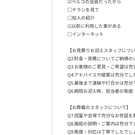
☑ベルコの会員だったから
□チラシを見て
□知人の紹介
☑以前に利用した事がある
□インターネット
【お見積りお迎えスタッフにつ
Q2.料金・見積についてご納得
Q3.お客様のご意見・ご希望は
Q4.アドバイスや提案は充分で
Q5.最後まで連絡や打合せは充
Q6.病院お迎え時、担当者の態
【お葬儀のスタッフについて】
Q7.控室や会場で充分なお世話
Q8.施設の説明・ご案内は充分
Q9.態度・対応は丁寧でしたで