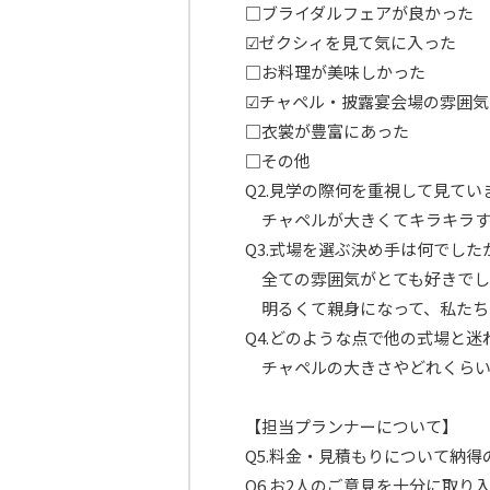
□ブライダルフェアが良かった
☑ゼクシィを見て気に入った
□お料理が美味しかった
☑チャペル・披露宴会場の雰囲気
□衣裳が豊富にあった
□その他
Q2.見学の際何を重視して見てい
チャペルが大きくてキラキラす
Q3.式場を選ぶ決め手は何でした
全ての雰囲気がとても好きでし
明るくて親身になって、私たちの
Q4.どのような点で他の式場と迷
チャペルの大きさやどれくらい
【担当プランナーについて】
Q5.料金・見積もりについて納
Q6.お2人のご意見を十分に取