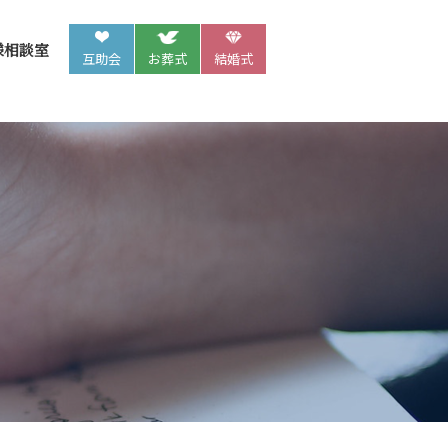
様相談室
互助会
お葬式
結婚式