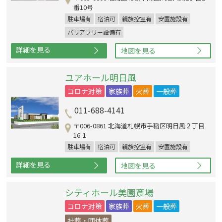
番10号
駐車場有
宿泊可
親族控室有
安置施設有
バリアフリー設備有
詳細を見る
地図を見る
ユアホール明日風
コロナ対策
家族葬
火葬
一般葬
011-688-4141
〒006-0861 北海道札幌市手稲区明日風２丁目
16-1
駐車場有
宿泊可
親族控室有
安置施設有
詳細を見る
地図を見る
シティホール美園斎場
コロナ対策
家族葬
火葬
一般葬
社葬・団体葬