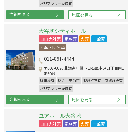
バリアフリー設備有
詳細を見る
地図を見る
大谷地シティホール
コロナ対策
家族葬
火葬
一般葬
社葬・団体葬
011-861-4444
〒003-0026 北海道札幌市白石区本通21丁目南1
番60号
駐車場有
駅近
宿泊可
親族控室有
安置施設有
バリアフリー設備有
詳細を見る
地図を見る
ユアホール大谷地
コロナ対策
家族葬
火葬
一般葬