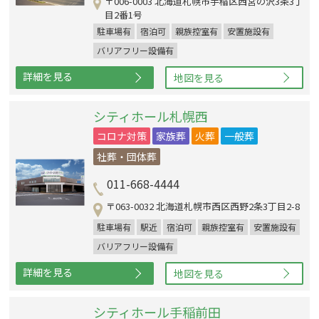
〒006-0003 北海道札幌市手稲区西宮の沢3条3丁
目2番1号
駐車場有
宿泊可
親族控室有
安置施設有
バリアフリー設備有
詳細を見る
地図を見る
シティホール札幌西
コロナ対策
家族葬
火葬
一般葬
社葬・団体葬
011-668-4444
〒063-0032 北海道札幌市西区西野2条3丁目2-8
駐車場有
駅近
宿泊可
親族控室有
安置施設有
バリアフリー設備有
詳細を見る
地図を見る
シティホール手稲前田