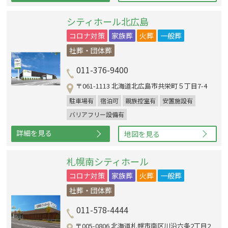
シティホール北広島
コロナ対策
家族葬
火葬
一般葬
社葬・団体葬
011-376-9400
〒061-1113 北海道北広島市共栄町５丁目7-4
駐車場有
宿泊可
親族控室有
安置施設有
バリアフリー設備有
詳細を見る
地図を見る
札幌南シティホール
コロナ対策
家族葬
火葬
一般葬
社葬・団体葬
011-578-4444
〒005-0806 北海道札幌市南区川沿六条2丁目2