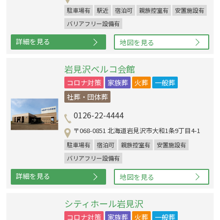
駐車場有
駅近
宿泊可
親族控室有
安置施設有
バリアフリー設備有
詳細を見る
地図を見る
岩見沢ベルコ会館
コロナ対策
家族葬
火葬
一般葬
社葬・団体葬
0126-22-4444
〒068-0851 北海道岩見沢市大和1条9丁目4-1
駐車場有
宿泊可
親族控室有
安置施設有
バリアフリー設備有
詳細を見る
地図を見る
シティホール岩見沢
コロナ対策
家族葬
火葬
一般葬