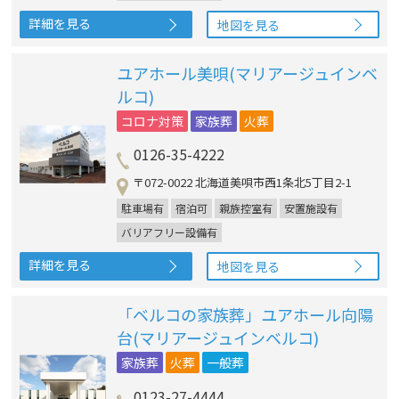
詳細を見る
地図を見る
ユアホール美唄(マリアージュインベ
ルコ)
コロナ対策
家族葬
火葬
0126-35-4222
〒072-0022 北海道美唄市西1条北5丁目2-1
駐車場有
宿泊可
親族控室有
安置施設有
バリアフリー設備有
詳細を見る
地図を見る
「ベルコの家族葬」ユアホール向陽
台(マリアージュインベルコ)
家族葬
火葬
一般葬
0123-27-4444