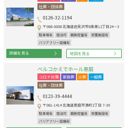
社葬・団体葬
0126-32-1194
〒068-0008 北海道岩見沢市8条東12丁目24－3
駐車場有
宿泊可
親族控室有
安置施設有
バリアフリー設備有
詳細を見る
地図を見る
ベルコかえでホール恵庭
コロナ対策
家族葬
火葬
一般葬
社葬・団体葬
0123-39-4444
〒061-1414 北海道恵庭市漁町2丁目 7-30
駐車場有
宿泊可
親族控室有
安置施設有
バリアフリー設備有