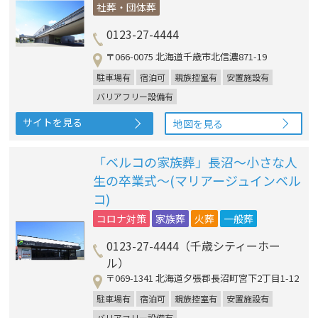
社葬・団体葬
0123-27-4444
〒066-0075 北海道千歳市北信濃871-19
駐車場有
宿泊可
親族控室有
安置施設有
バリアフリー設備有
サイトを見る
地図を見る
「ベルコの家族葬」長沼～小さな人
生の卒業式～(マリアージュインベル
コ)
コロナ対策
家族葬
火葬
一般葬
0123-27-4444（千歳シティーホー
ル）
〒069-1341 北海道夕張郡長沼町宮下2丁目1-12
駐車場有
宿泊可
親族控室有
安置施設有
バリアフリー設備有