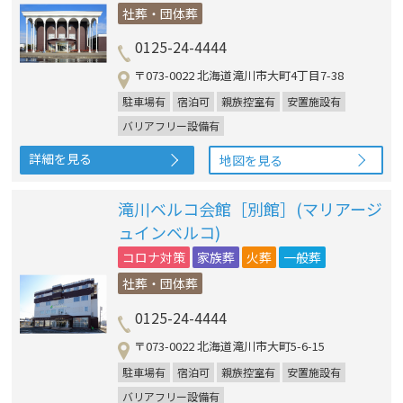
社葬・団体葬
0125-24-4444
〒073-0022 北海道滝川市大町4丁目7-38
駐車場有
宿泊可
親族控室有
安置施設有
バリアフリー設備有
詳細を見る
地図を見る
滝川ベルコ会館［別館］(マリアージ
ュインベルコ)
コロナ対策
家族葬
火葬
一般葬
社葬・団体葬
0125-24-4444
〒073-0022 北海道滝川市大町5-6-15
駐車場有
宿泊可
親族控室有
安置施設有
バリアフリー設備有