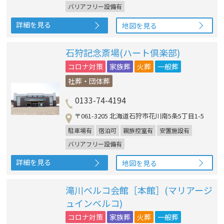
バリアフリー設備有
詳細を見る
地図を見る
石狩記念斎場(ハート倶楽部)
コロナ対策
家族葬
火葬
一般葬
社葬・団体葬
0133-74-4194
〒061-3205 北海道石狩市花川南5条5丁目1-5
駐車場有
宿泊可
親族控室有
安置施設有
バリアフリー設備有
詳細を見る
地図を見る
滝川ベルコ会館［本館］(マリアージ
ュインベルコ)
コロナ対策
家族葬
火葬
一般葬