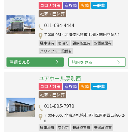
コロナ対策
家族葬
火葬
一般葬
社葬・団体葬
011-684-4444
〒006-0814 北海道札幌市手稲区前田四条8-1
駐車場有
宿泊可
親族控室有
安置施設有
バリアフリー設備有
詳細を見る
地図を見る
ユアホール厚別西
コロナ対策
家族葬
火葬
一般葬
社葬・団体葬
011-895-7979
〒004-0065 北海道札幌市厚別区厚別西五条6-2-
8
駐車場有
宿泊可
親族控室有
安置施設有