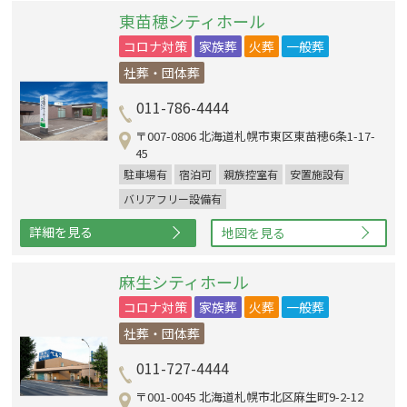
東苗穂シティホール
コロナ対策
家族葬
火葬
一般葬
社葬・団体葬
011-786-4444
〒007-0806 北海道札幌市東区東苗穂6条1-17-
45
駐車場有
宿泊可
親族控室有
安置施設有
バリアフリー設備有
詳細を見る
地図を見る
麻生シティホール
コロナ対策
家族葬
火葬
一般葬
社葬・団体葬
011-727-4444
〒001-0045 北海道札幌市北区麻生町9-2-12