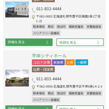
011-832-4444
〒062-0003 北海道札幌市豊平区美園3条2丁目
1-21
駐車場有
駅近
宿泊可
親族控室有
安置施設有
バリアフリー設備有
詳細を見る
地図を見る
平岸シティホール
コロナ対策
家族葬
火葬
一般葬
社葬・団体葬
011-833-4444
〒062-0936 北海道札幌市豊平区平岸6条14-2-3
駐車場有
駅近
宿泊可
親族控室有
安置施設有
バリアフリー設備有
詳細を見る