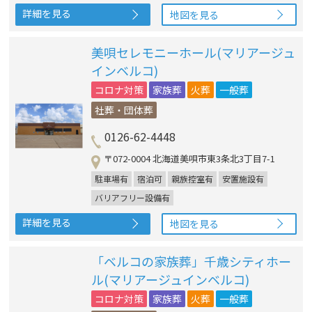
詳細を見る
地図を見る
美唄セレモニーホール(マリアージュ
インベルコ)
コロナ対策
家族葬
火葬
一般葬
社葬・団体葬
0126-62-4448
〒072-0004 北海道美唄市東3条北3丁目7-1
駐車場有
宿泊可
親族控室有
安置施設有
バリアフリー設備有
詳細を見る
地図を見る
「ベルコの家族葬」千歳シティホー
ル(マリアージュインベルコ)
コロナ対策
家族葬
火葬
一般葬