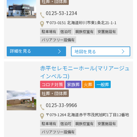
社葬・団体葬
0125-53-1234
〒073-0151 北海道砂川市東1条北21-1-1
駐車場有
宿泊可
親族控室有
安置施設有
バリアフリー設備有
詳細を見る
地図を見る
赤平セレモニーホール(マリアージュ
インベルコ)
コロナ対策
家族葬
火葬
一般葬
社葬・団体葬
0125-33-9966
〒079-1264 北海道赤平市茂尻旭町1丁目12番地
駐車場有
宿泊可
親族控室有
安置施設有
バリアフリー設備有