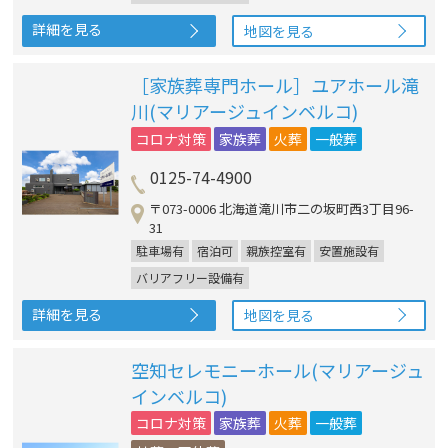
詳細を見る
地図を見る
［家族葬専門ホール］ユアホール滝
川(マリアージュインベルコ)
コロナ対策
家族葬
火葬
一般葬
0125-74-4900
〒073-0006 北海道滝川市二の坂町西3丁目96-
31
駐車場有
宿泊可
親族控室有
安置施設有
バリアフリー設備有
詳細を見る
地図を見る
空知セレモニーホール(マリアージュ
インベルコ)
コロナ対策
家族葬
火葬
一般葬