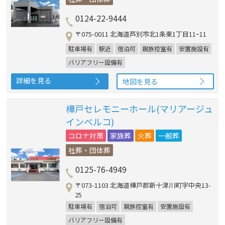
0124-22-9444
〒075-0011 北海道芦別市北1条東1丁目11ｰ11
駐車場有
駅近
宿泊可
親族控室有
安置施設有
バリアフリー設備有
詳細を見る
地図を見る
樺戸セレモニーホール(マリアージュ
インベルコ)
コロナ対策
家族葬
火葬
一般葬
社葬・団体葬
0125-76-4949
〒073-1103 北海道樺戸郡新十津川町字中央13-
25
駐車場有
宿泊可
親族控室有
安置施設有
バリアフリー設備有