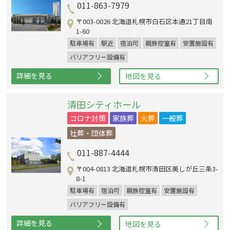
011-863-7979
〒003-0026 北海道札幌市白石区本通21丁目南
1-60
駐車場有
駅近
宿泊可
親族控室有
安置施設有
バリアフリー設備有
詳細を見る
地図を見る
清田シティホール
コロナ対策
家族葬
火葬
一般葬
社葬・団体葬
011-887-4444
〒004-0813 北海道札幌市清田区美しが丘三条3-
8-1
駐車場有
宿泊可
親族控室有
安置施設有
バリアフリー設備有
詳細を見る
地図を見る