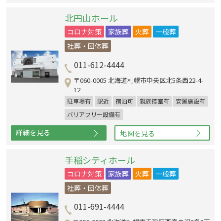
北円山ホール
コロナ対策
家族葬
火葬
一般葬
社葬・団体葬
011-612-4444
〒060-0005 北海道札幌市中央区北5条西22-4-
12
駐車場有
駅近
宿泊可
親族控室有
安置施設有
バリアフリー設備有
詳細を見る
地図を見る
手稲シティホール
コロナ対策
家族葬
火葬
一般葬
社葬・団体葬
011-691-4444