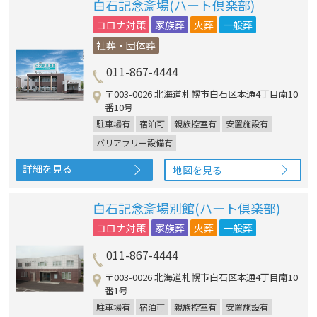
白石記念斎場(ハート倶楽部)
コロナ対策
家族葬
火葬
一般葬
社葬・団体葬
011-867-4444
〒003-0026 北海道札幌市白石区本通4丁目南10
番10号
駐車場有
宿泊可
親族控室有
安置施設有
バリアフリー設備有
詳細を見る
地図を見る
白石記念斎場別館(ハート倶楽部)
コロナ対策
家族葬
火葬
一般葬
011-867-4444
〒003-0026 北海道札幌市白石区本通4丁目南10
番1号
駐車場有
宿泊可
親族控室有
安置施設有