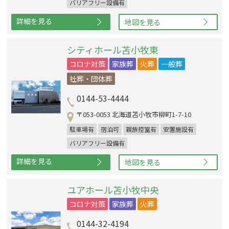
バリアフリー設備有
詳細を見る
地図を見る
シティホール苫小牧東
コロナ対策
家族葬
火葬
一般葬
社葬・団体葬
0144-53-4444
〒053-0053 北海道苫小牧市柳町1-7-10
駐車場有
宿泊可
親族控室有
安置施設有
バリアフリー設備有
詳細を見る
地図を見る
ユアホール苫小牧中央
コロナ対策
家族葬
火葬
0144-32-4194