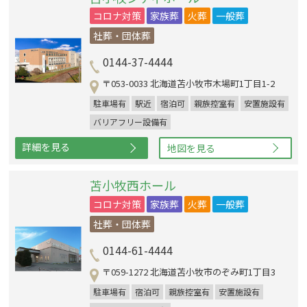
コロナ対策
家族葬
火葬
一般葬
社葬・団体葬
0144-37-4444
〒053-0033 北海道苫小牧市木場町1丁目1-2
駐車場有
駅近
宿泊可
親族控室有
安置施設有
バリアフリー設備有
詳細を見る
地図を見る
苫小牧西ホール
コロナ対策
家族葬
火葬
一般葬
社葬・団体葬
0144-61-4444
〒059-1272 北海道苫小牧市のぞみ町1丁目3
駐車場有
宿泊可
親族控室有
安置施設有