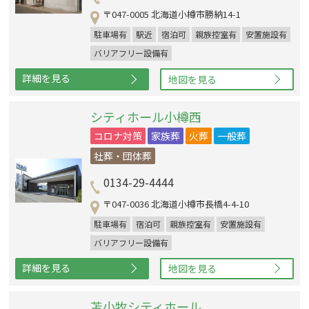
〒047-0005 北海道小樽市勝納14-1
駐車場有
駅近
宿泊可
親族控室有
安置施設有
バリアフリー設備有
詳細を見る
地図を見る
シティホール小樽西
コロナ対策
家族葬
火葬
一般葬
社葬・団体葬
0134-29-4444
〒047-0036 北海道小樽市長橋4-4-10
駐車場有
宿泊可
親族控室有
安置施設有
バリアフリー設備有
詳細を見る
地図を見る
苫小牧シティホール