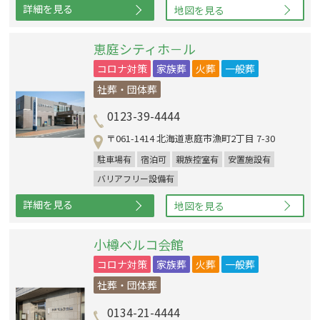
詳細を見る
地図を見る
恵庭シティホ－ル
コロナ対策
家族葬
火葬
一般葬
社葬・団体葬
0123-39-4444
〒061-1414 北海道恵庭市漁町2丁目 7-30
駐車場有
宿泊可
親族控室有
安置施設有
バリアフリー設備有
詳細を見る
地図を見る
小樽ベルコ会館
コロナ対策
家族葬
火葬
一般葬
社葬・団体葬
0134-21-4444