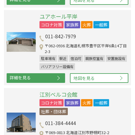
地図を見る
ユアホール平岸
コロナ対策
家族葬
火葬
一般葬
011-842-7979
〒062-0936 北海道札幌市豊平区平岸6条14丁目
2-3
駐車場有
駅近
宿泊可
親族控室有
安置施設有
バリアフリー設備有
詳細を見る
地図を見る
江別ベルコ会館
コロナ対策
家族葬
火葬
一般葬
社葬・団体葬
011-384-4444
〒069-0813 北海道江別市野幌町32-2