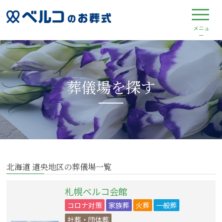
葬儀場を探す
北海道 道央地区の葬儀場一覧
札幌ベルコ会館
コロナ対策
家族葬
火葬
一般葬
社葬・団体葬