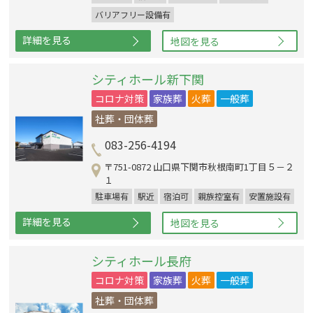
バリアフリー設備有
詳細を見る
地図を見る
シティホール新下関
コロナ対策
家族葬
火葬
一般葬
社葬・団体葬
083-256-4194
〒751-0872 山口県下関市秋根南町1丁目５－２
１
駐車場有
駅近
宿泊可
親族控室有
安置施設有
詳細を見る
地図を見る
シティホール長府
コロナ対策
家族葬
火葬
一般葬
社葬・団体葬