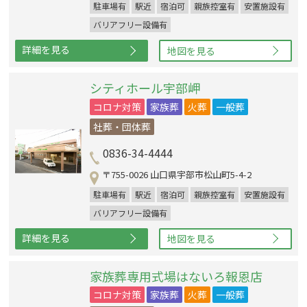
駐車場有
駅近
宿泊可
親族控室有
安置施設有
バリアフリー設備有
詳細を見る
地図を見る
シティホール宇部岬
コロナ対策
家族葬
火葬
一般葬
社葬・団体葬
0836-34-4444
〒755-0026 山口県宇部市松山町5-4-2
駐車場有
駅近
宿泊可
親族控室有
安置施設有
バリアフリー設備有
詳細を見る
地図を見る
家族葬専用式場はないろ報恩店
コロナ対策
家族葬
火葬
一般葬