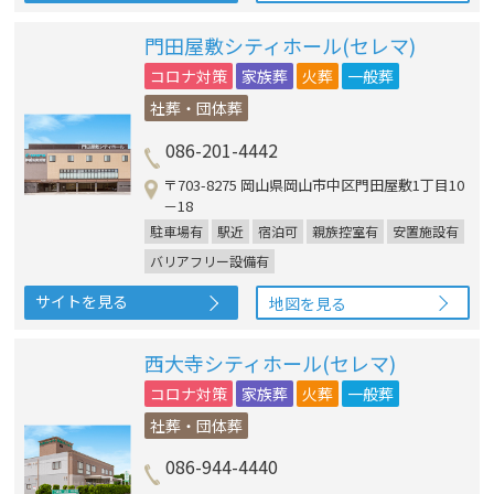
門田屋敷シティホール(セレマ)
コロナ対策
家族葬
火葬
一般葬
社葬・団体葬
086-201-4442
〒703-8275 岡山県岡山市中区門田屋敷1丁目10
－18
駐車場有
駅近
宿泊可
親族控室有
安置施設有
バリアフリー設備有
サイトを見る
地図を見る
西大寺シティホール(セレマ)
コロナ対策
家族葬
火葬
一般葬
社葬・団体葬
086-944-4440