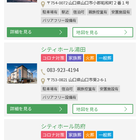
〒754-0072 山口県山口市小郡昭和町２番１号
駐車場有
駅近
宿泊可
親族控室有
安置施設有
バリアフリー設備有
詳細を見る
地図を見る
シティホール湯田
コロナ対策
家族葬
火葬
一般葬
083-923-4194
〒753-0821 山口県山口市葵2-6-1
駐車場有
宿泊可
親族控室有
安置施設有
バリアフリー設備有
詳細を見る
地図を見る
シティホール防府
コロナ対策
家族葬
火葬
一般葬