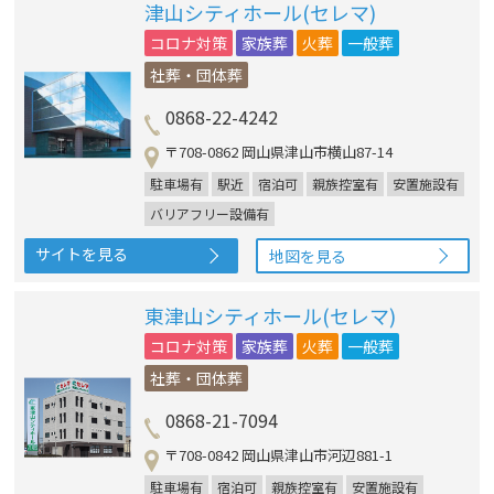
津山シティホール(セレマ)
コロナ対策
家族葬
火葬
一般葬
社葬・団体葬
0868-22-4242
〒708-0862 岡山県津山市横山87-14
駐車場有
駅近
宿泊可
親族控室有
安置施設有
バリアフリー設備有
サイトを見る
地図を見る
東津山シティホール(セレマ)
コロナ対策
家族葬
火葬
一般葬
社葬・団体葬
0868-21-7094
〒708-0842 岡山県津山市河辺881-1
駐車場有
宿泊可
親族控室有
安置施設有