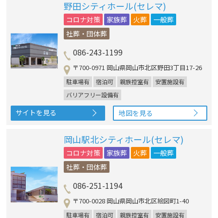
野田シティホール(セレマ)
コロナ対策
家族葬
火葬
一般葬
社葬・団体葬
086-243-1199
〒700-0971 岡山県岡山市北区野田3丁目17-26
駐車場有
宿泊可
親族控室有
安置施設有
バリアフリー設備有
サイトを見る
地図を見る
岡山駅北シティホール(セレマ)
コロナ対策
家族葬
火葬
一般葬
社葬・団体葬
086-251-1194
〒700-0028 岡山県岡山市北区絵図町1-40
駐車場有
宿泊可
親族控室有
安置施設有