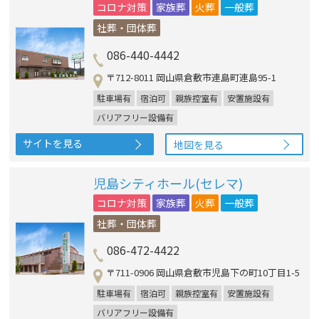
コロナ対策
家族葬
火葬
一般葬
社葬・団体葬
086-440-4442
〒712-8011 岡山県倉敷市連島町連島95-1
駐車場有
宿泊可
親族控室有
安置施設有
バリアフリー設備有
サイトを見る
地図を見る
児島シティホール(セレマ)
コロナ対策
家族葬
火葬
一般葬
社葬・団体葬
086-472-4422
〒711-0906 岡山県倉敷市児島下の町10丁目1-5
駐車場有
宿泊可
親族控室有
安置施設有
バリアフリー設備有