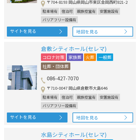
〒704-8193 岡山県岡山市東区金岡西町821-2
駐車場有
宿泊可
親族控室有
安置施設有
バリアフリー設備有
サイトを見る
地図を見る
倉敷シティホール(セレマ)
コロナ対策
家族葬
火葬
一般葬
社葬・団体葬
086-427-7070
〒710-0047 岡山県倉敷市大島646
駐車場有
宿泊可
親族控室有
安置施設有
バリアフリー設備有
サイトを見る
地図を見る
水島シティホール(セレマ)