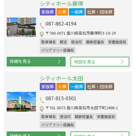
シティホール藤塚
家族葬
火葬
一般葬
社葬・団体葬
087-862-4194
〒760-0071 香川県高松市藤塚町3-19-24
駐車場有
駅近
宿泊可
親族控室有
安置施設有
バリアフリー設備有
詳細を見る
地図を見る
シティホール太田
家族葬
火葬
一般葬
社葬・団体葬
087-815-0501
〒761-8073 香川県高松市太田下町2486-1
駐車場有
宿泊可
親族控室有
安置施設有
バリアフリー設備有
詳細を見る