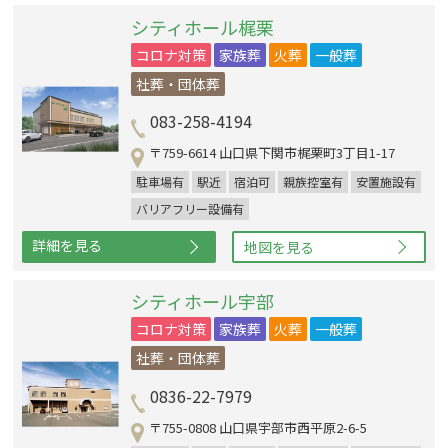
シティホール梶栗
コロナ対策
家族葬
火葬
一般葬
社葬・団体葬
083-258-4194
〒759-6614 山口県下関市梶栗町3丁目1-17
駐車場有
駅近
宿泊可
親族控室有
安置施設有
バリアフリー設備有
詳細を見る
地図を見る
シティホール宇部
コロナ対策
家族葬
火葬
一般葬
社葬・団体葬
0836-22-7979
〒755-0808 山口県宇部市西平原2-6-5