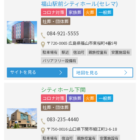
福山駅前シティホール(セレマ)
コロナ対策
家族葬
火葬
一般葬
社葬・団体葬
084-921-5555
〒720-0065 広島県福山市東桜町4番5号
駐車場有
駅近
宿泊可
親族控室有
安置施設有
バリアフリー設備有
サイトを見る
地図を見る
シティホール下関
コロナ対策
家族葬
火葬
一般葬
社葬・団体葬
083-235-4440
〒750-0016 山口県下関市細江町2-6-18
駐車場有
宿泊可
親族控室有
安置施設有