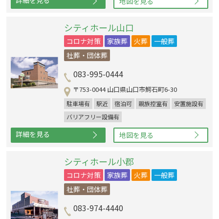
地図を見る
シティホール山口
コロナ対策
家族葬
火葬
一般葬
社葬・団体葬
083-995-0444
〒753-0044 山口県山口市鰐石町6-30
駐車場有
駅近
宿泊可
親族控室有
安置施設有
バリアフリー設備有
詳細を見る
地図を見る
シティホール小郡
コロナ対策
家族葬
火葬
一般葬
社葬・団体葬
083-974-4440