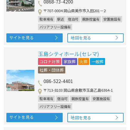
0868-73-4200
〒707-0004 岡山県美作市入田201－2
駐車場有
駅近
宿泊可
親族控室有
安置施設有
バリアフリー設備有
サイトを見る
地図を見る
玉島シティホール(セレマ)
コロナ対策
家族葬
火葬
一般葬
社葬・団体葬
086-522-4401
〒713-8103 岡山県倉敷市玉島乙島6364-1
駐車場有
宿泊可
親族控室有
安置施設有
バリアフリー設備有
サイトを見る
地図を見る