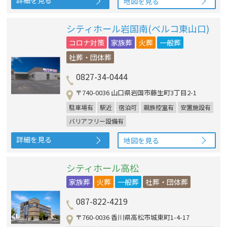
詳細を見る
地図を見る
シティホール岩国南(ベルコ東山口)
コロナ対策
家族葬
火葬
一般葬
社葬・団体葬
0827-34-0444
〒740-0036 山口県岩国市藤生町3丁目2-1
駐車場有
駅近
宿泊可
親族控室有
安置施設有
バリアフリー設備有
詳細を見る
地図を見る
シティホール高松
家族葬
火葬
一般葬
社葬・団体葬
087-822-4219
〒760-0036 香川県高松市城東町1-4-17