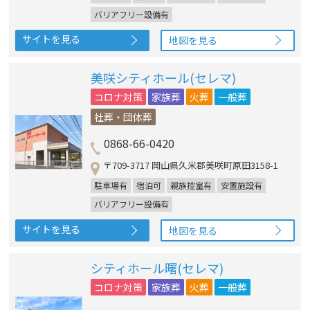
バリアフリー設備有
サイトを見る
地図を見る
美咲シティホール(セレマ)
コロナ対策
家族葬
火葬
一般葬
社葬・団体葬
0868-66-0420
〒709-3717 岡山県久米郡美咲町原田3158-1
駐車場有
宿泊可
親族控室有
安置施設有
バリアフリー設備有
サイトを見る
地図を見る
シティホール曙(セレマ)
コロナ対策
家族葬
火葬
一般葬