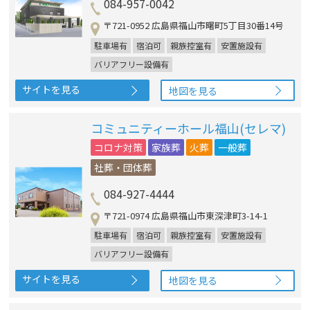
084-957-0042
〒721-0952 広島県福山市曙町5丁目30番14号
駐車場有
宿泊可
親族控室有
安置施設有
バリアフリー設備有
サイトを見る
地図を見る
コミュニティーホール福山(セレマ)
コロナ対策
家族葬
火葬
一般葬
社葬・団体葬
084-927-4444
〒721-0974 広島県福山市東深津町3-14-1
駐車場有
宿泊可
親族控室有
安置施設有
バリアフリー設備有
サイトを見る
地図を見る