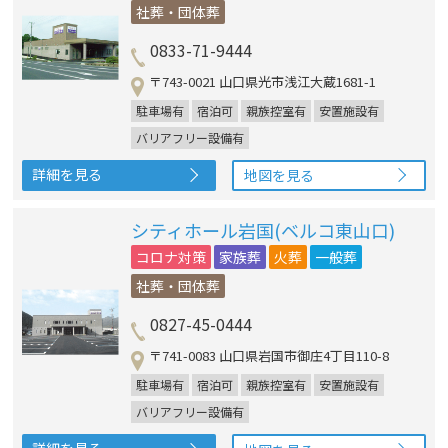
社葬・団体葬
0833-71-9444
〒743-0021 山口県光市浅江大蔵1681-1
駐車場有
宿泊可
親族控室有
安置施設有
バリアフリー設備有
詳細を見る
地図を見る
シティホール岩国(ベルコ東山口)
コロナ対策
家族葬
火葬
一般葬
社葬・団体葬
0827-45-0444
〒741-0083 山口県岩国市御庄4丁目110-8
駐車場有
宿泊可
親族控室有
安置施設有
バリアフリー設備有