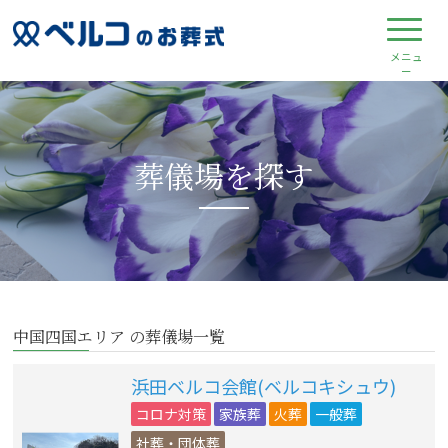
葬儀場を探す
中国四国エリア の葬儀場一覧
浜田ベルコ会館(ベルコキシュウ)
コロナ対策
家族葬
火葬
一般葬
社葬・団体葬