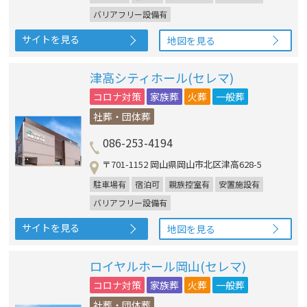
バリアフリー設備有
サイトを見る
地図を見る
津高シティホール(セレマ)
コロナ対策
家族葬
火葬
一般葬
社葬・団体葬
086-253-4194
〒701-1152 岡山県岡山市北区津高628-5
駐車場有
宿泊可
親族控室有
安置施設有
バリアフリー設備有
サイトを見る
地図を見る
ロイヤルホール岡山(セレマ)
コロナ対策
家族葬
火葬
一般葬
社葬・団体葬