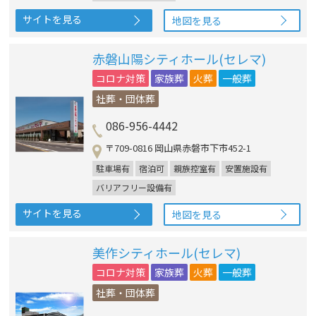
サイトを見る
地図を見る
赤磐山陽シティホール(セレマ)
コロナ対策
家族葬
火葬
一般葬
社葬・団体葬
086-956-4442
〒709-0816 岡山県赤磐市下市452-1
駐車場有
宿泊可
親族控室有
安置施設有
バリアフリー設備有
サイトを見る
地図を見る
美作シティホール(セレマ)
コロナ対策
家族葬
火葬
一般葬
社葬・団体葬