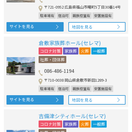
〒721-0952 広島県福山市曙町5丁目30番14号
駐車場有
宿泊可
親族控室有
安置施設有
サイトを見る
地図を見る
倉敷家族葬ホール(セレマ)
コロナ対策
家族葬
火葬
一般葬
社葬・団体葬
086-486-1194
〒710-0038 岡山県倉敷市新田1289-3
駐車場有
宿泊可
親族控室有
安置施設有
サイトを見る
地図を見る
吉備津シティホール(セレマ)
コロナ対策
家族葬
火葬
一般葬