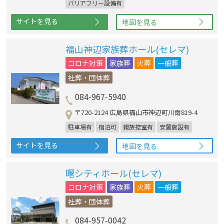
バリアフリー設備有
サイトを見る
地図を見る
福山神辺家族葬ホール(セレマ)
コロナ対策
家族葬
火葬
一般葬
社葬・団体葬
084-967-5940
〒720-2124 広島県福山市神辺町川南819-4
駐車場有
宿泊可
親族控室有
安置施設有
サイトを見る
地図を見る
曙シティホール(セレマ)
コロナ対策
家族葬
火葬
一般葬
社葬・団体葬
084-957-0042