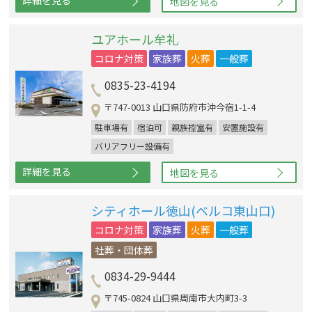
詳細を見る
地図を見る
ユアホール牟礼
コロナ対策
家族葬
火葬
一般葬
0835-23-4194
〒747-0013 山口県防府市沖今宿1-1-4
駐車場有
宿泊可
親族控室有
安置施設有
バリアフリー設備有
詳細を見る
地図を見る
シティホール徳山(ベルコ東山口)
コロナ対策
家族葬
火葬
一般葬
社葬・団体葬
0834-29-9444
〒745-0824 山口県周南市大内町3-3