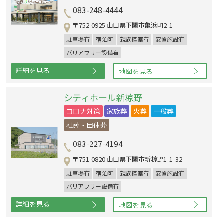
083-248-4444
〒752-0925 山口県下関市亀浜町2-1
駐車場有
宿泊可
親族控室有
安置施設有
バリアフリー設備有
詳細を見る
地図を見る
シティホール新椋野
コロナ対策
家族葬
火葬
一般葬
社葬・団体葬
083-227-4194
〒751-0820 山口県下関市新椋野1-1-32
駐車場有
宿泊可
親族控室有
安置施設有
バリアフリー設備有
詳細を見る
地図を見る