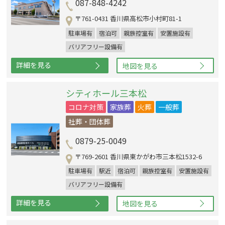
087-848-4242
〒761-0431 香川県高松市小村町81-1
駐車場有
宿泊可
親族控室有
安置施設有
バリアフリー設備有
詳細を見る
地図を見る
シティホール三本松
コロナ対策
家族葬
火葬
一般葬
社葬・団体葬
0879-25-0049
〒769-2601 香川県東かがわ市三本松1532-6
駐車場有
駅近
宿泊可
親族控室有
安置施設有
バリアフリー設備有
詳細を見る
地図を見る