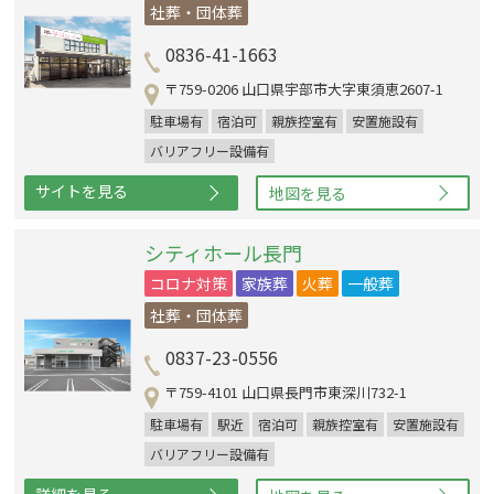
社葬・団体葬
0836-41-1663
〒759-0206 山口県宇部市大字東須恵2607-1
駐車場有
宿泊可
親族控室有
安置施設有
バリアフリー設備有
サイトを見る
地図を見る
シティホール長門
コロナ対策
家族葬
火葬
一般葬
社葬・団体葬
0837-23-0556
〒759-4101 山口県長門市東深川732-1
駐車場有
駅近
宿泊可
親族控室有
安置施設有
バリアフリー設備有
詳細を見る