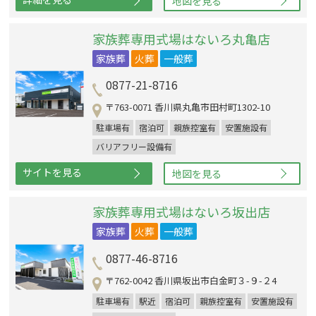
地図を見る
家族葬専用式場はないろ丸亀店
家族葬
火葬
一般葬
0877-21-8716
〒763-0071 香川県丸亀市田村町1302-10
駐車場有
宿泊可
親族控室有
安置施設有
バリアフリー設備有
サイトを見る
地図を見る
家族葬専用式場はないろ坂出店
家族葬
火葬
一般葬
0877-46-8716
〒762-0042 香川県坂出市白金町３-９-２4
駐車場有
駅近
宿泊可
親族控室有
安置施設有