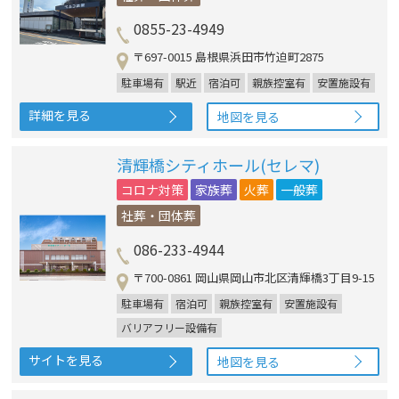
0855-23-4949
〒697-0015 島根県浜田市竹迫町2875
駐車場有
駅近
宿泊可
親族控室有
安置施設有
詳細を見る
地図を見る
清輝橋シティホール(セレマ)
コロナ対策
家族葬
火葬
一般葬
社葬・団体葬
086-233-4944
〒700-0861 岡山県岡山市北区清輝橋3丁目9-15
駐車場有
宿泊可
親族控室有
安置施設有
バリアフリー設備有
サイトを見る
地図を見る