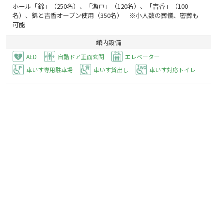
ホール「錦」（250名）、「瀬戸」（120名）、「吉香」（100
名）、錦と吉香オープン使用（350名） ※小人数の葬儀、密葬も
可能
館内設備
AED
自動ドア正面玄関
エレベーター
車いす専用駐車場
車いす貸出し
車いす対応トイレ