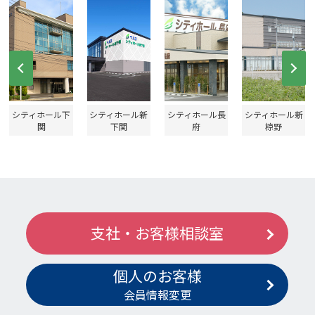
Prev
Ne
シティホール下
シティホール新
シティホール長
シティホール新
関
下関
府
椋野
支社・お客様相談室
個人のお客様
会員情報変更