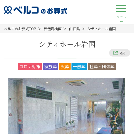
ベルコのお葬式TOP
葬儀場検索
山口県
シティホール岩国
シティホール岩国
送る
コロナ対策
家族葬
火葬
一般葬
社葬・団体葬