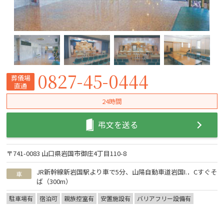
0827-45-0444
葬儀場
直通
24時間
弔文を送る
〒741-0083 山口県岩国市御庄4丁目110-8
JR新幹線新岩国駅より車で5分、山陽自動車道岩国I.．Cすぐそ
車
ば（300m）
駐車場有
宿泊可
親族控室有
安置施設有
バリアフリー設備有