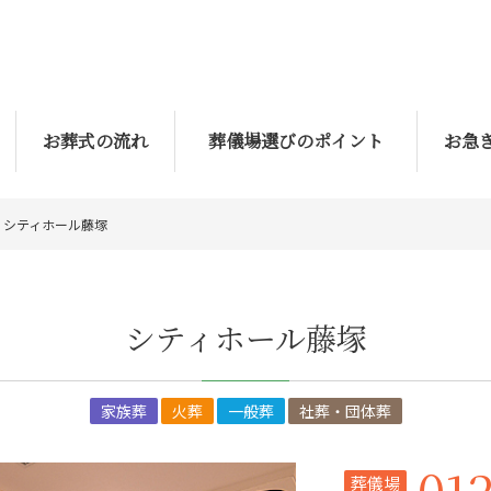
お葬式の流れ
葬儀場選びのポイント
お急
シティホール藤塚
シティホール藤塚
家族葬
火葬
一般葬
社葬・団体葬
01
葬儀場