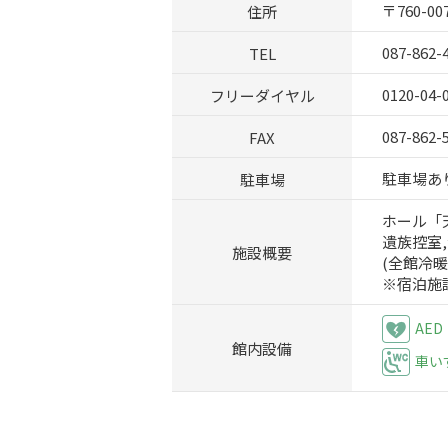
住所
〒760-0
TEL
087-862-
フリーダイヤル
0120-04-
FAX
087-862-
駐車場
駐車場あり 
ホール「天
遺族控室,
施設概要
(全館冷
※宿泊施
AED
館内設備
車い