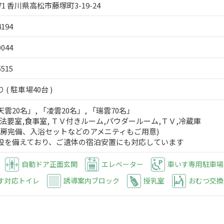
071 香川県高松市藤塚町3-19-24
4194
0044
5515
( 駐車場40台 )
雲20名」, 「凌雲20名」, 「瑞雲70名」
法要室,食事室, ＴＶ付きルーム,パウダールーム,ＴＶ,冷蔵庫
暖房完備、入浴セットなどのアメニティもご用意)
設を備えており、ご遺体の宿泊安置にも対応しています
自動ドア正面玄関
エレベーター
車いす専用駐車場
す対応トイレ
誘導案内ブロック
授乳室
おむつ交換