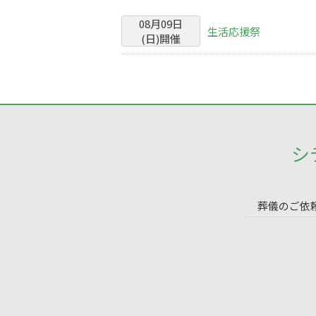
08
月
09
日
生活応援祭
(
日
)
開催
シ
葬儀のご依