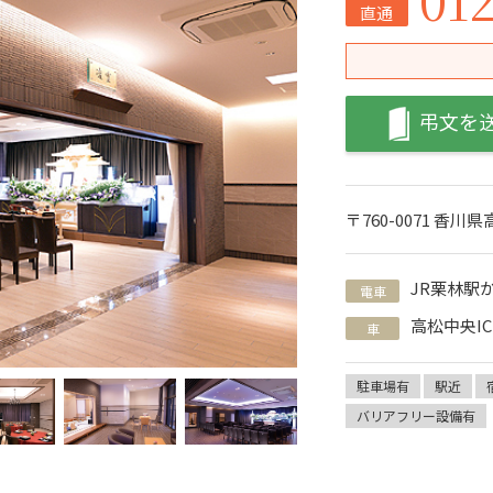
直通
弔文を
〒760-0071 香川県
JR栗林駅
電車
高松中央I
車
駐車場有
駅近
バリアフリー設備有