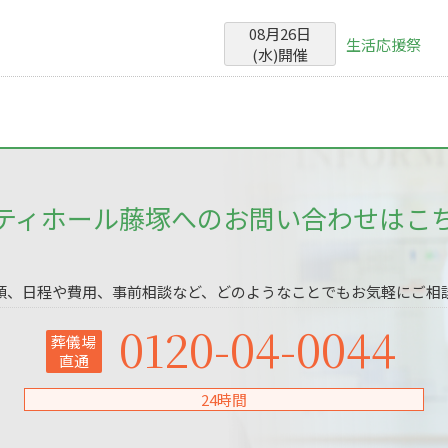
08
月
26
日
生活応援祭
(
水
)
開催
ティホール藤塚へのお問い合わせはこ
頼、日程や費用、事前相談など、どのようなことでもお気軽にご相
0120-04-0044
葬儀場
直通
24時間