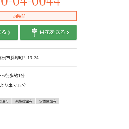
24時間
送る
供花を送る
高松市藤塚町3-19-24
から徒歩約1分
Cより車で12分
宿泊可
親族控室有
安置施設有