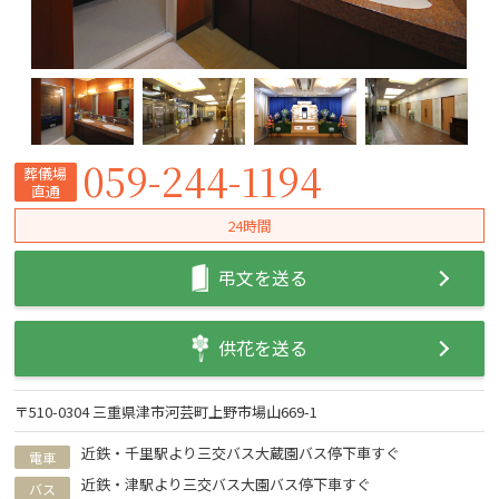
059-244-1194
葬儀場
直通
24時間
弔文を送る
供花を送る
〒510-0304 三重県津市河芸町上野市場山669-1
近鉄・千里駅より三交バス大蔵園バス停下車すぐ
電車
近鉄・津駅より三交バス大園バス停下車すぐ
バス