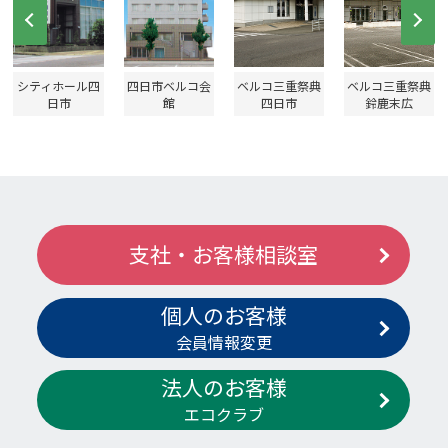
Prev
Ne
シティホール四
四日市ベルコ会
ベルコ三重祭典
ベルコ三重祭典
日市
館
四日市
鈴鹿末広
支社・お客様相談室
個人のお客様
会員情報変更
法人のお客様
エコクラブ