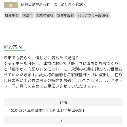
伊勢自動車道芸野 IC より東へ約20分
車
駐車場有
宿泊可
親族控室有
安置施設有
バリアフリー設備有
施設案内
津市で心安らぐ、優しさに満ちたお見送り
シティホール河芸は、津市において「優しさに満ちた施設づくり」
と「細やかな心配り」をモットーに、永別の礼典を謹んでお世話さ
せていただきます。故人様の面影をご家族皆様と共に演出し、在り
し日の思い出と共に最期の時間をお過ごしいただけるよう、スタッ
フ一同、真心を込めてお手伝いさせていただきます。
住所
〒510-0304 三重県津市河芸町上野市場山669-1
TEL