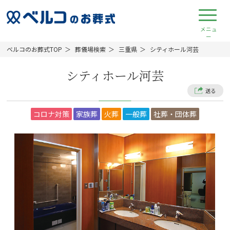
ベルコのお葬式TOP
葬儀場検索
三重県
シティホール河芸
シティホール河芸
送る
コロナ対策
家族葬
火葬
一般葬
社葬・団体葬