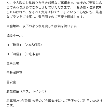
ん、少人数のお見送りから大規模なご葬儀まで、皆様のご要望に応
じて真心を込めてご奉仕させていただきます。「お通夜・告別式を
したいけれど、なるべく費用は抑えたい」というご心配にも、最適
なプランをご提案し、費用面でのご不安を軽減します。
当会館は、以下のような充実した設備を誇ります。
法要ホール:
1F「瑞雲」（200名収容）
1F「祥雲」（30名収容）
食事会場
宗教者控室
霊安室
遺族控室（バス、トイレ付）
駐車場250台完備: 大勢のご会葬者様にもご不便なくご利用いただけ
ます。