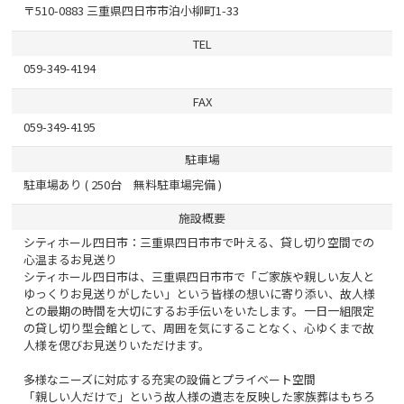
〒510-0883 三重県四日市市泊小柳町1-33
TEL
059-349-4194
FAX
059-349-4195
駐車場
駐車場あり ( 250台 無料駐車場完備 )
施設概要
シティホール四日市：三重県四日市市で叶える、貸し切り空間での
心温まるお見送り
シティホール四日市は、三重県四日市市で「ご家族や親しい友人と
ゆっくりお見送りがしたい」という皆様の想いに寄り添い、故人様
との最期の時間を大切にするお手伝いをいたします。一日一組限定
の貸し切り型会館として、周囲を気にすることなく、心ゆくまで故
人様を偲びお見送りいただけます。
多様なニーズに対応する充実の設備とプライベート空間
「親しい人だけで」という故人様の遺志を反映した家族葬はもちろ