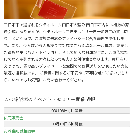
四日市市で選ばれるシティホール四日市の強み 四日市市内には複数の葬
儀会館がありますが、シティホール四日市は**「一日一組限定の貸し切
り」という点で、ご遺族に最高のプライバシーと落ち着きを提供しま
す。また、少人数から大規模まで対応できる柔軟なホール構成、充実し
た遺族控室（バス・トイレ付）、そして広大な駐車場**は、ご遺族様だ
けでなく参列される方々にとっても大きな利便性となります。費用を抑
えつつも、質の高いプライベートな空間でのお見送りを実現したい方に
最適な選択肢です。 ご葬儀に関するご不安やご不明な点がございました
ら、いつでもお気軽にお問い合わせください。
この葬儀場のイベント・セミナー開催情報
08
月
08
日 (
土
)
開催
仏花販売会
08
月
19
日 (
水
)
開催
お葬儀知識相談会