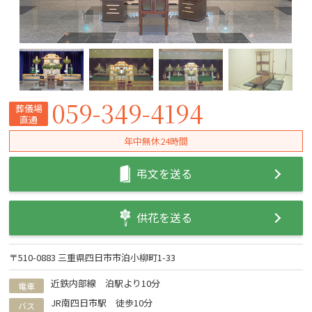
059-349-4194
葬儀場
直通
年中無休24時間
弔文を送る
供花を送る
〒510-0883 三重県四日市市泊小柳町1-33
近鉄内部線 泊駅より10分
電車
JR南四日市駅 徒歩10分
バス