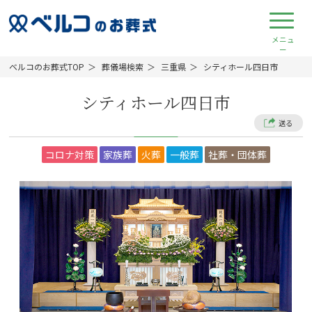
ベルコのお葬式TOP
葬儀場検索
三重県
シティホール四日市
シティホール四日市
送る
コロナ対策
家族葬
火葬
一般葬
社葬・団体葬