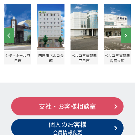
Prev
Ne
シティホール四
四日市ベルコ会
ベルコ三重祭典
ベルコ三重祭典
日市
館
四日市
鈴鹿末広
支社・お客様相談室
個人のお客様
会員情報変更