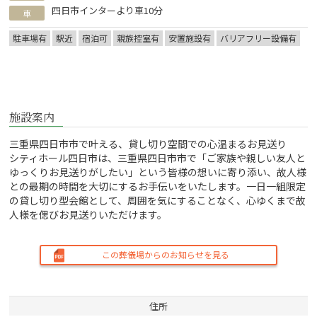
四日市インターより車10分
車
駐車場有
駅近
宿泊可
親族控室有
安置施設有
バリアフリー設備有
施設案内
三重県四日市市で叶える、貸し切り空間での心温まるお見送り
シティホール四日市は、三重県四日市市で「ご家族や親しい友人と
ゆっくりお見送りがしたい」という皆様の想いに寄り添い、故人様
との最期の時間を大切にするお手伝いをいたします。一日一組限定
の貸し切り型会館として、周囲を気にすることなく、心ゆくまで故
人様を偲びお見送りいただけます。
この葬儀場からのお知らせを見る
住所