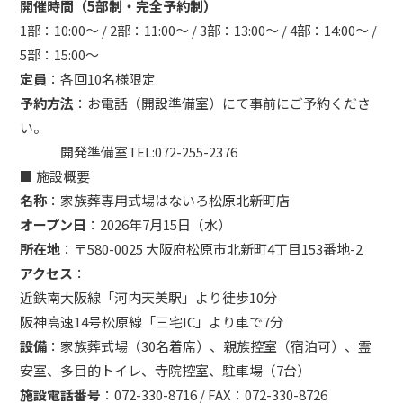
開催時間（5部制・完全予約制）
1部：10:00〜 / 2部：11:00〜 / 3部：13:00〜 / 4部：14:00〜 /
5部：15:00〜
定員
：各回10名様限定
予約方法
：お電話（開設準備室）にて事前にご予約くださ
い。
開発準備室TEL:072-255-2376
■ 施設概要
名称
：家族葬専用式場はないろ松原北新町店
オープン日
：2026年7月15日（水）
所在地
：〒580-0025 大阪府松原市北新町4丁目153番地-2
アクセス
：
近鉄南大阪線「河内天美駅」より徒歩10分
阪神高速14号松原線「三宅IC」より車で7分
設備
：家族葬式場（30名着席）、親族控室（宿泊可）、霊
安室、多目的トイレ、寺院控室、駐車場（7台）
施設電話番号
：072-330-8716 / FAX：072-330-8726