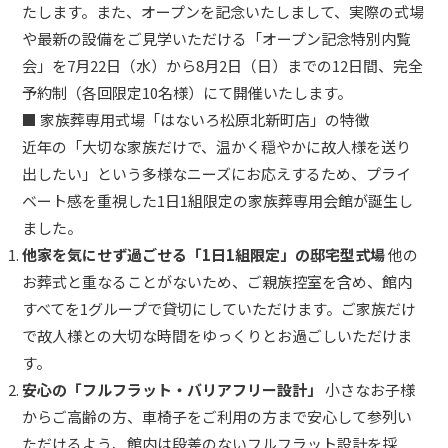
たします。また、オープンを記念いたしまして、実際の式場
や最新の設備をご見学いただける「オープン記念特別内覧
会」を7月22日（水）から8月2日（日）までの12日間、完全
予約制（各回限定10名様）にて開催いたします。
■ 家族葬専用式場「はないろ松原北新町店」の特徴
近年の「大切な家族だけで、温かく穏やかに故人様を送り
出したい」という多様なニーズにお応えするため、プライ
ベート感を重視した1日1組限定の家族葬専用会館が誕生し
ました。
他家を気にせず過ごせる「1日1組限定」の邸宅型式場
他の
お葬式と重なることがないため、ご親族控室を含め、館内
すべてを1グループで貸切にしていただけます。ご家族だけ
で故人様との大切な時間をゆっくりとお過ごしいただけま
す。
安心の「フルフラット・バリアフリー設計」
小さなお子様
からご高齢の方、車椅子をご利用の方まで安心して参列い
ただけるよう、館内は段差のないフルフラット設計を採