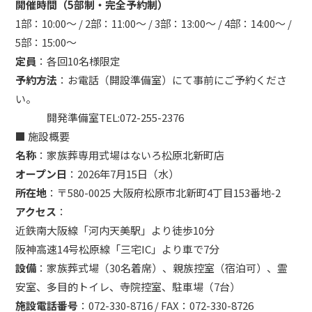
開催時間（5部制・完全予約制）
1部：10:00〜 / 2部：11:00〜 / 3部：13:00〜 / 4部：14:00〜 /
5部：15:00〜
定員
：各回10名様限定
予約方法
：お電話（開設準備室）にて事前にご予約くださ
い。
開発準備室TEL:072-255-2376
■ 施設概要
名称
：家族葬専用式場はないろ松原北新町店
オープン日
：2026年7月15日（水）
所在地
：〒580-0025 大阪府松原市北新町4丁目153番地-2
アクセス
：
近鉄南大阪線「河内天美駅」より徒歩10分
阪神高速14号松原線「三宅IC」より車で7分
設備
：家族葬式場（30名着席）、親族控室（宿泊可）、霊
安室、多目的トイレ、寺院控室、駐車場（7台）
施設電話番号
：072-330-8716 / FAX：072-330-8726