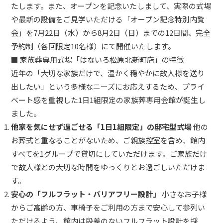
たします。また、オープンを記念いたしまして、実際の式場
や最新の設備をご見学いただける「オープン記念特別内覧
会」を7月22日（水）から8月2日（日）までの12日間、完全
予約制（各回限定10名様）にて開催いたします。
■ 家族葬専用式場「はないろ松原北新町店」の特徴
近年の「大切な家族だけで、温かく穏やかに故人様を送り
出したい」という多様なニーズにお応えするため、プライ
ベート感を重視した1日1組限定の家族葬専用会館が誕生し
ました。
他家を気にせず過ごせる「1日1組限定」の邸宅型式場
他の
お葬式と重なることがないため、ご親族控室を含め、館内
すべてを1グループで貸切にしていただけます。ご家族だけ
で故人様との大切な時間をゆっくりとお過ごしいただけま
す。
安心の「フルフラット・バリアフリー設計」
小さなお子様
からご高齢の方、車椅子をご利用の方まで安心して参列い
ただけるよう、館内は段差のないフルフラット設計を採