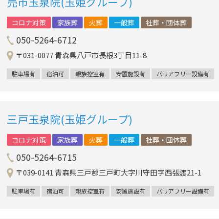
売市玉泉院(玉姫グループ)
コロナ対策
家族葬
火葬
一般葬
社葬・団体葬
050-5264-6712
〒031-0077 青森県八戸市長根3丁目11-8
駐車場有
宿泊可
親族控室有
安置施設有
バリアフリー設備有
三戸玉泉院(玉姫グループ)
コロナ対策
家族葬
火葬
一般葬
社葬・団体葬
050-5264-6715
〒039-0141 青森県三戸郡三戸町大字川守田字西張渡21-1
駐車場有
宿泊可
親族控室有
安置施設有
バリアフリー設備有