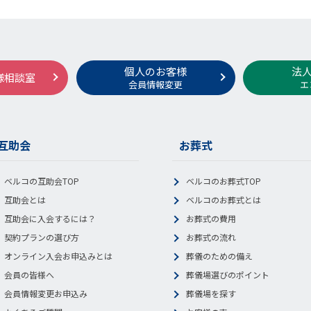
個人のお客様
法
様相談室
会員情報変更
エ
互助会
お葬式
ベルコの互助会TOP
ベルコのお葬式TOP
互助会とは
ベルコのお葬式とは
互助会に入会するには？
お葬式の費用
契約プランの選び方
お葬式の流れ
オンライン入会お申込みとは
葬儀のための備え
会員の皆様へ
葬儀場選びのポイント
会員情報変更お申込み
葬儀場を探す