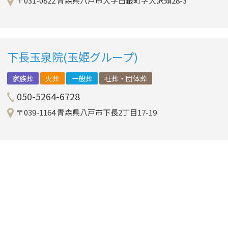
〒031-0822 青森県八戸市大字白銀町字大沢頭28-3
下長玉泉院(玉姫グループ)
家族葬
火葬
一般葬
社葬・団体葬
050-5264-6728
〒039-1164 青森県八戸市下長2丁目17-19