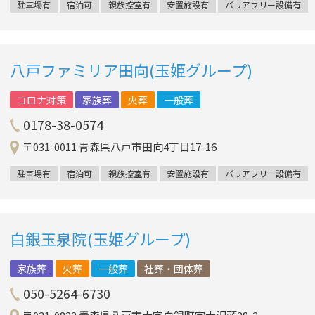
駐車場有
宿泊可
親族控室有
安置施設有
バリアフリー設備有
八戸ファミリア田向(玉姫グループ)
コロナ対策
家族葬
火葬
一般葬
0178-38-0574
〒031-0011 青森県八戸市田向4丁目17-16
駐車場有
宿泊可
親族控室有
安置施設有
バリアフリー設備有
白銀玉泉院(玉姫グループ)
家族葬
火葬
一般葬
社葬・団体葬
050-5264-6730