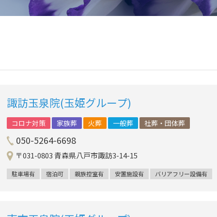
諏訪玉泉院(玉姫グループ)
コロナ対策
家族葬
火葬
一般葬
社葬・団体葬
050-5264-6698
〒031-0803 青森県八戸市諏訪3-14-15
駐車場有
宿泊可
親族控室有
安置施設有
バリアフリー設備有