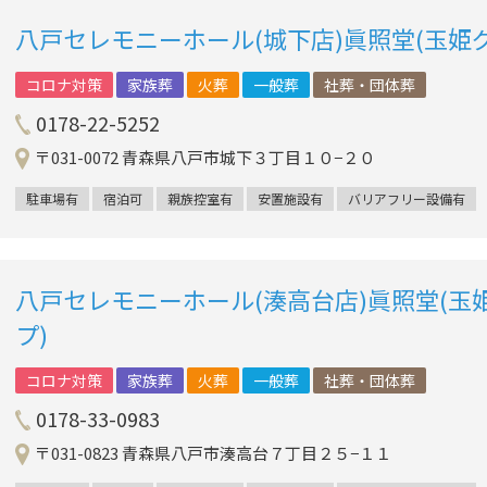
八戸セレモニーホール(城下店)眞照堂(玉姫
コロナ対策
家族葬
火葬
一般葬
社葬・団体葬
0178-22-5252
〒031-0072 青森県八戸市城下３丁目１０−２０
駐車場有
宿泊可
親族控室有
安置施設有
バリアフリー設備有
八戸セレモニーホール(湊高台店)眞照堂(玉
プ)
コロナ対策
家族葬
火葬
一般葬
社葬・団体葬
0178-33-0983
〒031-0823 青森県八戸市湊高台７丁目２５−１１