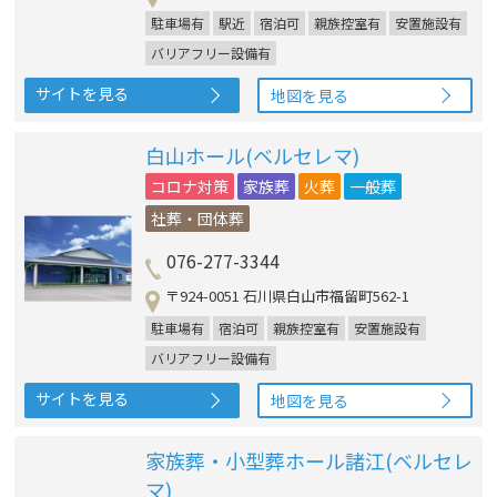
駐車場有
駅近
宿泊可
親族控室有
安置施設有
バリアフリー設備有
サイトを見る
地図を見る
白山ホール(ベルセレマ)
コロナ対策
家族葬
火葬
一般葬
社葬・団体葬
076-277-3344
〒924-0051 石川県白山市福留町562-1
駐車場有
宿泊可
親族控室有
安置施設有
バリアフリー設備有
サイトを見る
地図を見る
家族葬・小型葬ホール諸江(ベルセレ
マ)