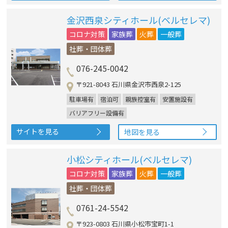
金沢西泉シティホール(ベルセレマ)
コロナ対策
家族葬
火葬
一般葬
社葬・団体葬
076-245-0042
〒921-8043 石川県金沢市西泉2-125
駐車場有
宿泊可
親族控室有
安置施設有
バリアフリー設備有
サイトを見る
地図を見る
小松シティホール(ベルセレマ)
コロナ対策
家族葬
火葬
一般葬
社葬・団体葬
0761-24-5542
〒923-0803 石川県小松市宝町1-1