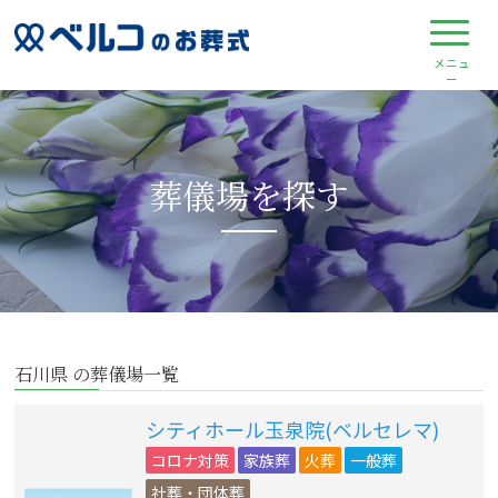
葬儀場を探す
石川県 の葬儀場一覧
シティホール玉泉院(ベルセレマ)
コロナ対策
家族葬
火葬
一般葬
社葬・団体葬