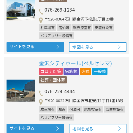
076-269-1234
〒920-0364 石川県金沢市松島1丁目29番
駐車場有
宿泊可
親族控室有
安置施設有
バリアフリー設備有
サイトを見る
地図を見る
金沢シティホール(ベルセレマ)
コロナ対策
家族葬
火葬
一般葬
社葬・団体葬
076-224-4444
〒920-0022 石川県金沢市北安江1丁目1番18号
駐車場有
駅近
宿泊可
親族控室有
安置施設有
バリアフリー設備有
サイトを見る
地図を見る