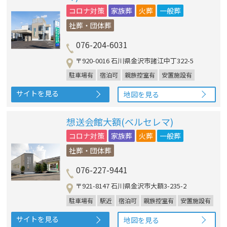
コロナ対策
家族葬
火葬
一般葬
社葬・団体葬
076-204-6031
〒920-0016 石川県金沢市諸江中丁322-5
駐車場有
宿泊可
親族控室有
安置施設有
サイトを見る
地図を見る
想送会館大額(ベルセレマ)
コロナ対策
家族葬
火葬
一般葬
社葬・団体葬
076-227-9441
〒921-8147 石川県金沢市大額3-235-2
駐車場有
駅近
宿泊可
親族控室有
安置施設有
サイトを見る
地図を見る