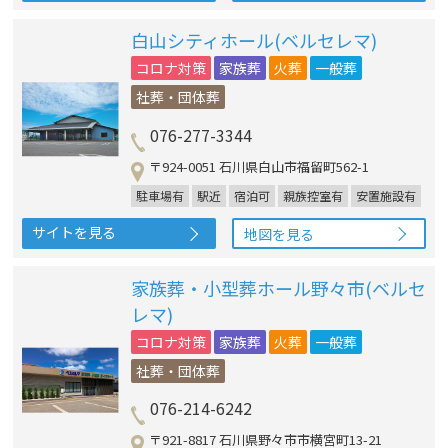
白山シティホール(ベルセレマ)
コロナ対策
家族葬
火葬
一般葬
社葬・団体葬
076-277-3344
〒924-0051 石川県白山市福留町562-1
駐車場有
駅近
宿泊可
親族控室有
安置施設有
サイトを見る
地図を見る
家族葬・小型葬ホール野々市(ベルセ
レマ)
コロナ対策
家族葬
火葬
一般葬
社葬・団体葬
076-214-6242
〒921-8817 石川県野々市市横宮町13-21