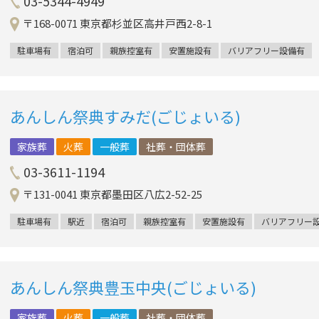
03-5344-4949
〒168-0071 東京都杉並区高井戸西2-8-1
駐車場有
宿泊可
親族控室有
安置施設有
バリアフリー設備有
あんしん祭典すみだ(ごじょいる)
家族葬
火葬
一般葬
社葬・団体葬
03-3611-1194
〒131-0041 東京都墨田区八広2-52-25
駐車場有
駅近
宿泊可
親族控室有
安置施設有
バリアフリー
あんしん祭典豊玉中央(ごじょいる)
家族葬
火葬
一般葬
社葬・団体葬