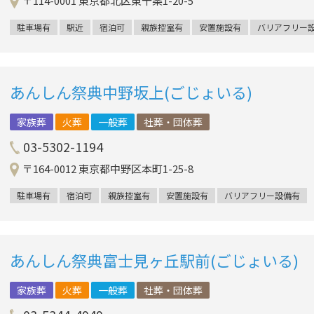
〒114-0001 東京都北区東十条1-20-5
駐車場有
駅近
宿泊可
親族控室有
安置施設有
バリアフリー
あんしん祭典中野坂上(ごじょいる)
家族葬
火葬
一般葬
社葬・団体葬
03-5302-1194
〒164-0012 東京都中野区本町1-25-8
駐車場有
宿泊可
親族控室有
安置施設有
バリアフリー設備有
あんしん祭典富士見ヶ丘駅前(ごじょいる)
家族葬
火葬
一般葬
社葬・団体葬