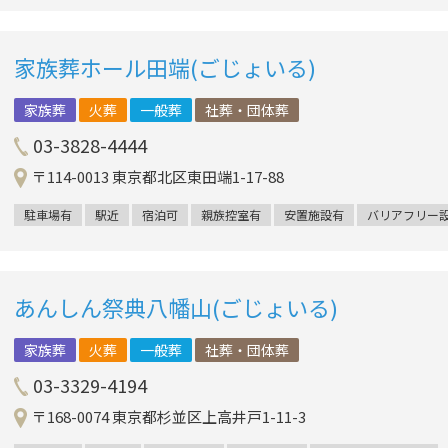
家族葬ホール田端(ごじょいる)
家族葬
火葬
一般葬
社葬・団体葬
03-3828-4444
〒114-0013 東京都北区東田端1-17-88
駐車場有
駅近
宿泊可
親族控室有
安置施設有
バリアフリー
あんしん祭典八幡山(ごじょいる)
家族葬
火葬
一般葬
社葬・団体葬
03-3329-4194
〒168-0074 東京都杉並区上高井戸1-11-3