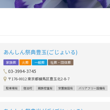
あんしん祭典豊玉(ごじょいる)
家族葬
火葬
一般葬
社葬・団体葬
03-3994-3745
〒176-0012 東京都練馬区豊玉北2-8-7
駐車場有
宿泊可
親族控室有
安置施設有
バリアフリー設備有