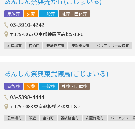
あんしん祭典光が丘(ごじょいる)
家族葬
火葬
一般葬
社葬・団体葬
03-5910-4242
〒179-0075 東京都練馬区高松5-18-6
駐車場有
宿泊可
親族控室有
安置施設有
バリアフリー設備有
あんしん祭典東武練馬(ごじょいる)
家族葬
火葬
一般葬
社葬・団体葬
03-5398-4444
〒175-0083 東京都板橋区徳丸1-8-5
駐車場有
駅近
宿泊可
親族控室有
安置施設有
バリアフリー