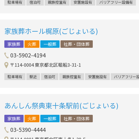
駐車場有
宿泊可
親族控室有
安置施設有
バリアフリー設備有
家族葬ホール梶原(ごじょいる)
家族葬
火葬
一般葬
社葬・団体葬
03-5902-4194
〒114-0004 東京都北区堀船3-31-1
駐車場有
駅近
宿泊可
親族控室有
安置施設有
バリアフリー
あんしん祭典東十条駅前(ごじょいる)
家族葬
火葬
一般葬
社葬・団体葬
03-5390-4444