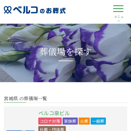
葬儀場を探す
宮城県 の葬儀場一覧
ベルコ泉ビル
コロナ対策
家族葬
火葬
一般葬
社葬・団体葬