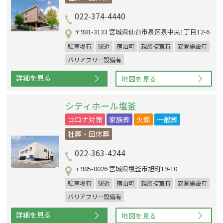
022-374-4440
〒981-3133 宮城県仙台市泉区泉中央1丁目12-6
駐車場有
駅近
宿泊可
親族控室有
安置施設有
バリアフリー設備有
詳細を見る
地図を見る
シティホール塩釜
コロナ対策
家族葬
火葬
一般葬
社葬・団体葬
022-363-4244
〒985-0026 宮城県塩釜市旭町19-10
駐車場有
駅近
宿泊可
親族控室有
安置施設有
バリアフリー設備有
詳細を見る
地図を見る