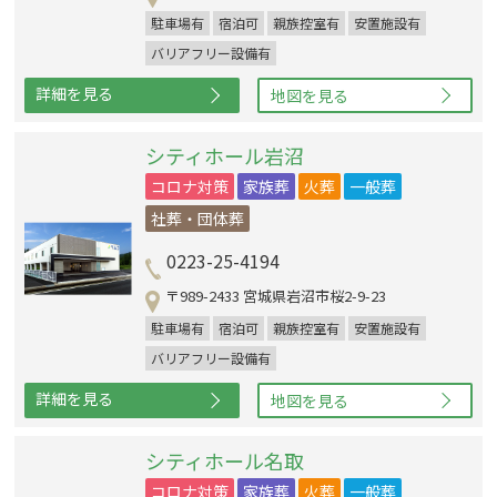
駐車場有
宿泊可
親族控室有
安置施設有
バリアフリー設備有
詳細を見る
地図を見る
シティホール岩沼
コロナ対策
家族葬
火葬
一般葬
社葬・団体葬
0223-25-4194
〒989-2433 宮城県岩沼市桜2-9-23
駐車場有
宿泊可
親族控室有
安置施設有
バリアフリー設備有
詳細を見る
地図を見る
シティホール名取
コロナ対策
家族葬
火葬
一般葬