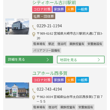
シティホール古川駅前
コロナ対策
家族葬
火葬
一般葬
社葬・団体葬
0229-21-1194
〒989-6162 宮城県大崎市古川駅前大通1丁目3-
20
駐車場有
駅近
宿泊可
親族控室有
安置施設有
バリアフリー設備有
詳細を見る
地図を見る
ユアホール西多賀
コロナ対策
家族葬
火葬
一般葬
022-743-4194
〒982-0034 宮城県仙台市太白区西多賀1丁目７
－５５
駐車場有
宿泊可
親族控室有
安置施設有