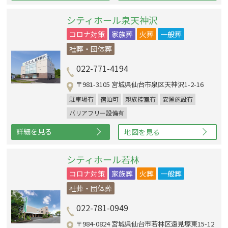
シティホール泉天神沢
コロナ対策
家族葬
火葬
一般葬
社葬・団体葬
022-771-4194
〒981-3105 宮城県仙台市泉区天神沢1-2-16
駐車場有
宿泊可
親族控室有
安置施設有
バリアフリー設備有
詳細を見る
地図を見る
シティホール若林
コロナ対策
家族葬
火葬
一般葬
社葬・団体葬
022-781-0949
〒984-0824 宮城県仙台市若林区遠見塚東15-12