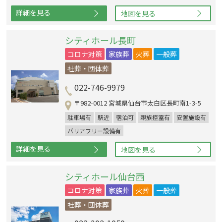
詳細を見る
地図を見る
シティホール長町
コロナ対策
家族葬
火葬
一般葬
社葬・団体葬
022-746-9979
〒982-0012 宮城県仙台市太白区長町南1-3-5
駐車場有
駅近
宿泊可
親族控室有
安置施設有
バリアフリー設備有
詳細を見る
地図を見る
シティホール仙台西
コロナ対策
家族葬
火葬
一般葬
社葬・団体葬