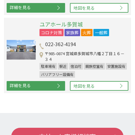
詳細を見る
地図を見る
ユアホール多賀城
コロナ対策
家族葬
火葬
一般葬
022-362-4194
〒985-0874 宮城県多賀城市八幡２丁目１６－
３４
駐車場有
駅近
宿泊可
親族控室有
安置施設有
バリアフリー設備有
詳細を見る
地図を見る