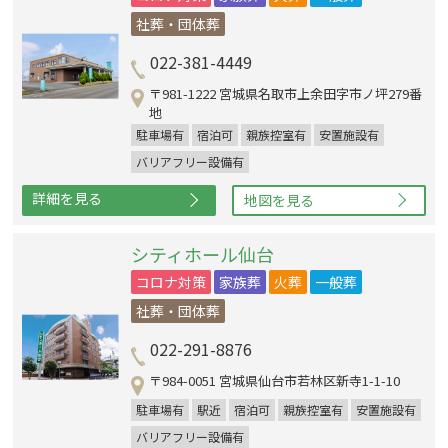
社葬・団体葬
022-381-4449
〒981-1222 宮城県名取市上余田字市ノ坪279番
地
駐車場有
宿泊可
親族控室有
安置施設有
バリアフリー設備有
詳細を見る
地図を見る
シティホール仙台
コロナ対策
家族葬
火葬
一般葬
社葬・団体葬
022-291-8876
〒984-0051 宮城県仙台市若林区新寺1-1-10
駐車場有
駅近
宿泊可
親族控室有
安置施設有
バリアフリー設備有