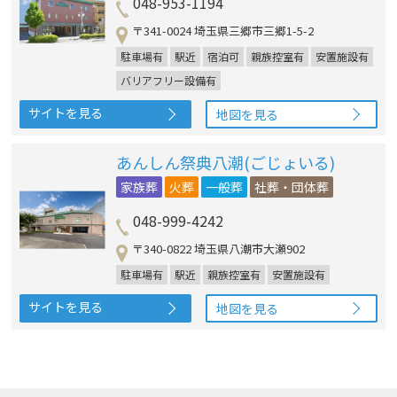
048-953-1194
〒341-0024 埼玉県三郷市三郷1-5-2
駐車場有
駅近
宿泊可
親族控室有
安置施設有
バリアフリー設備有
サイトを見る
地図を見る
あんしん祭典八潮(ごじょいる)
家族葬
火葬
一般葬
社葬・団体葬
048-999-4242
〒340-0822 埼玉県八潮市大瀬902
駐車場有
駅近
親族控室有
安置施設有
サイトを見る
地図を見る