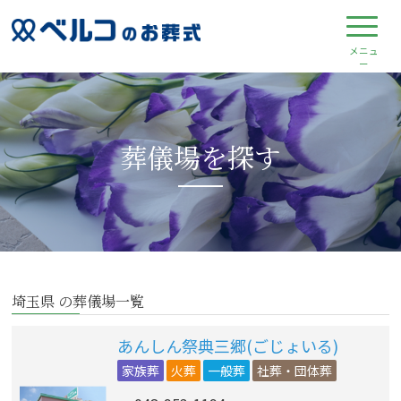
葬儀場を探す
埼玉県 の葬儀場一覧
あんしん祭典三郷(ごじょいる)
家族葬
火葬
一般葬
社葬・団体葬