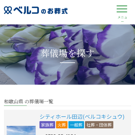
葬儀場を探す
和歌山県 の葬儀場一覧
シティホール田辺(ベルコキシュウ)
家族葬
火葬
一般葬
社葬・団体葬