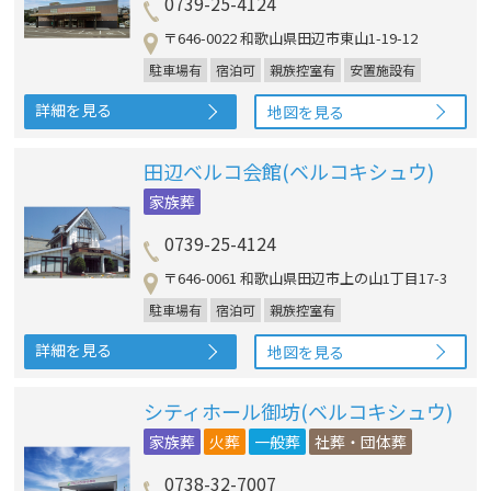
0739-25-4124
〒646-0022 和歌山県田辺市東山1-19-12
駐車場有
宿泊可
親族控室有
安置施設有
詳細を見る
地図を見る
田辺ベルコ会館(ベルコキシュウ)
家族葬
0739-25-4124
〒646-0061 和歌山県田辺市上の山1丁目17-3
駐車場有
宿泊可
親族控室有
詳細を見る
地図を見る
シティホール御坊(ベルコキシュウ)
家族葬
火葬
一般葬
社葬・団体葬
0738-32-7007