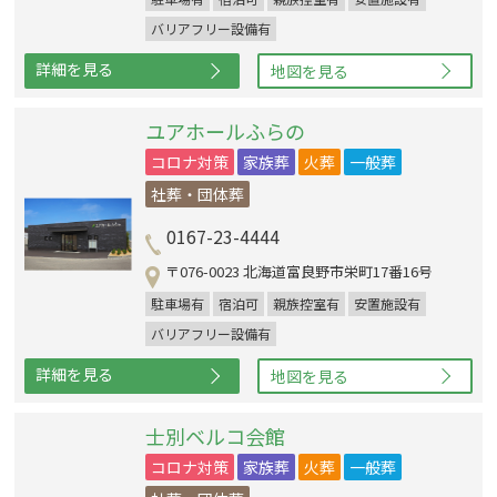
バリアフリー設備有
詳細を見る
地図を見る
ユアホールふらの
コロナ対策
家族葬
火葬
一般葬
社葬・団体葬
0167-23-4444
〒076-0023 北海道富良野市栄町17番16号
駐車場有
宿泊可
親族控室有
安置施設有
バリアフリー設備有
詳細を見る
地図を見る
士別ベルコ会館
コロナ対策
家族葬
火葬
一般葬