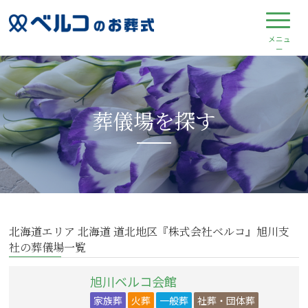
葬儀場を探す
北海道エリア 北海道 道北地区『株式会社ベルコ』旭川支
社の葬儀場一覧
旭川ベルコ会館
家族葬
火葬
一般葬
社葬・団体葬