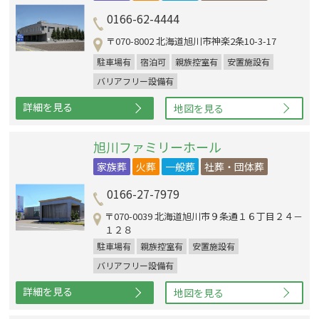
0166-62-4444
〒070-8002 北海道旭川市神楽2条10-3-17
駐車場有
宿泊可
親族控室有
安置施設有
バリアフリー設備有
詳細を見る
地図を見る
旭川ファミリーホール
家族葬
火葬
一般葬
社葬・団体葬
0166-27-7979
〒070-0039 北海道旭川市９条通１６丁目２４－
１２８
駐車場有
親族控室有
安置施設有
バリアフリー設備有
詳細を見る
地図を見る