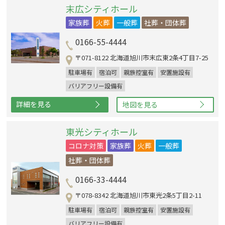
末広シティホール
家族葬
火葬
一般葬
社葬・団体葬
0166-55-4444
〒071-8122 北海道旭川市末広東2条4丁目7-25
駐車場有
宿泊可
親族控室有
安置施設有
バリアフリー設備有
詳細を見る
地図を見る
東光シティホール
コロナ対策
家族葬
火葬
一般葬
社葬・団体葬
0166-33-4444
〒078-8342 北海道旭川市東光2条5丁目2-11
駐車場有
宿泊可
親族控室有
安置施設有
バリアフリー設備有