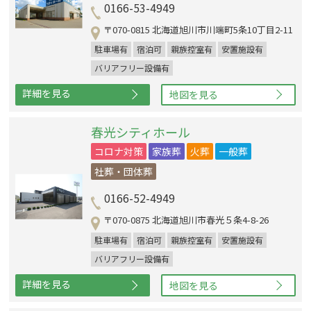
0166-53-4949
〒070-0815 北海道旭川市川端町5条10丁目2-11
駐車場有
宿泊可
親族控室有
安置施設有
バリアフリー設備有
詳細を見る
地図を見る
春光シティホール
コロナ対策
家族葬
火葬
一般葬
社葬・団体葬
0166-52-4949
〒070-0875 北海道旭川市春光５条4-8-26
駐車場有
宿泊可
親族控室有
安置施設有
バリアフリー設備有
詳細を見る
地図を見る