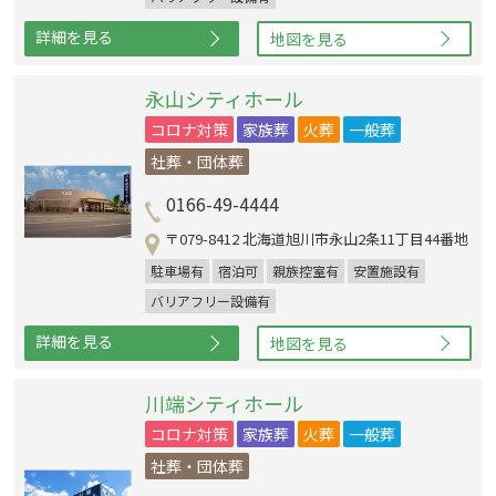
詳細を見る
地図を見る
永山シティホール
コロナ対策
家族葬
火葬
一般葬
社葬・団体葬
0166-49-4444
〒079-8412 北海道旭川市永山2条11丁目44番地
駐車場有
宿泊可
親族控室有
安置施設有
バリアフリー設備有
詳細を見る
地図を見る
川端シティホール
コロナ対策
家族葬
火葬
一般葬
社葬・団体葬