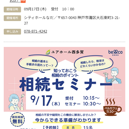
09
月
17
日 (
木
)
受付 10：00
開催日時
シティホールなだ／〒657-0043 神戸市灘区大石東町3-21-
開催場所
27
078-871-4242
申し込み