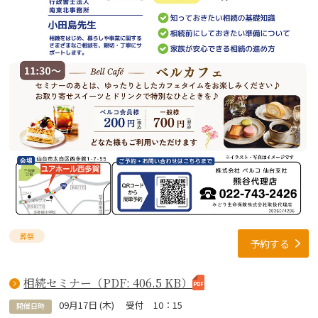
葬祭
予約する
相続セミナー（PDF: 406.5 KB）
09
月
17
日 (
木
)
受付 10：15
開催日時