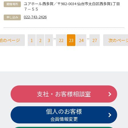
ユアホール西多賀／〒982-0034 仙台市太白区西多賀1丁目
開催場所
７－５５
022-743-2426
申し込み
...
...
前のページ
1
2
3
22
23
24
27
次のペー
支社・お客様相談室
個人のお客様
会員情報変更