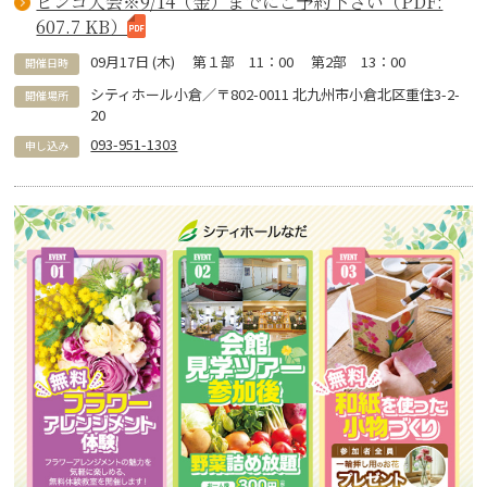
ビンゴ大会※9/14（金）までにご予約下さい（PDF:
607.7 KB）
09
月
17
日 (
木
)
第１部 11：00 第2部 13：00
開催日時
シティホール小倉／〒802-0011 北九州市小倉北区重住3-2-
開催場所
20
093-951-1303
申し込み