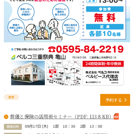
葬祭
予約する
葬儀と保険の活用術セミナー（PDF: 113.8 KB）
09
月
17
日 (
木
)
1部 10：30 2部 13：00
開催日時