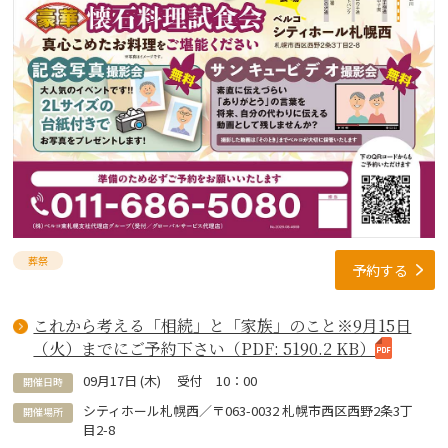
葬祭
予約する
これから考える「相続」と「家族」のこと※9月15日
（火）までにご予約下さい（PDF: 5190.2 KB）
09
月
17
日 (
木
)
受付 10：00
開催日時
シティホール札幌西／〒063-0032 札幌市西区西野2条3丁
開催場所
目2-8