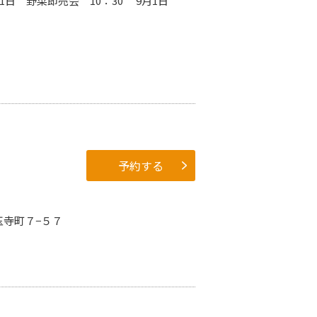
9月1日 野菜即売会 10：30 9月1日
予約する
玉寺町７−５７