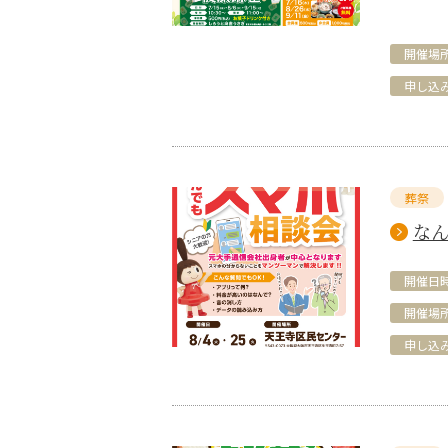
開催場
申し込
葬祭
なん
開催日
開催場
申し込