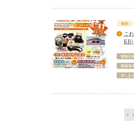
葬祭
これ
KB
開催日
開催場
申し込