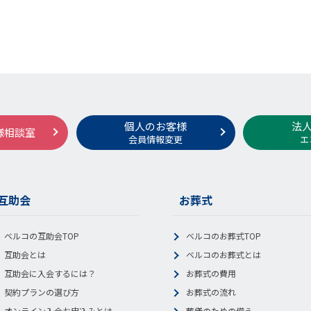
個人のお客様
法
様相談室
会員情報変更
エ
互助会
お葬式
ベルコの互助会TOP
ベルコのお葬式TOP
互助会とは
ベルコのお葬式とは
互助会に入会するには？
お葬式の費用
契約プランの選び方
お葬式の流れ
オンライン入会お申込みとは
葬儀のための備え