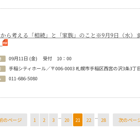
から考える「相続」と「家族」のこと※9月9日（水）までに
）
09
月
11
日 (
金
)
受付 10：00
時
手稲シティホール／〒006-0003 札幌市手稲区西宮の沢3条3丁
所
011-686-5080
み
...
...
前のページ
1
2
3
20
21
22
28
次のペー