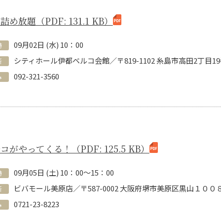
詰め放題（PDF: 131.1 KB）
09
月
02
日 (
水
)
10：00
時
シティホール伊都ベルコ会館／〒819-1102 糸島市高田2丁目19
所
092-321-3560
み
コがやってくる！（PDF: 125.5 KB）
09
月
05
日 (
土
)
10：00～15：00
時
ビバモール美原店／〒587-0002 大阪府堺市美原区黒山１００
所
0721-23-8223
み