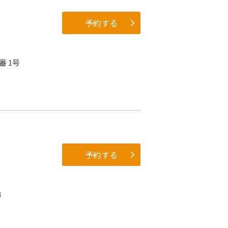
予約する
番 1号
予約する
８