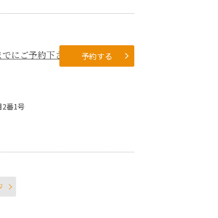
ご予約下さい（PDF: 5263.7
予約する
目2番1号
ジ