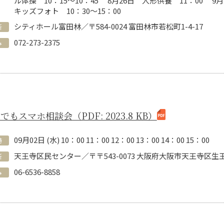
ル体操 10：15～10：45 8月26日 人形供養 11：00 
キッズフォト 10：30～15：00
シティホール富田林／〒584-0024 富田林市若松町1-4-17
所
072-273-2375
み
でもスマホ相談会（PDF: 2023.8 KB）
09
月
02
日 (
水
)
10：00 11：00 12：00 13：00 14：00 15：00
時
天王寺区民センター／〒〒543-0073 大阪府大阪市天王寺区生
所
06-6536-8858
み