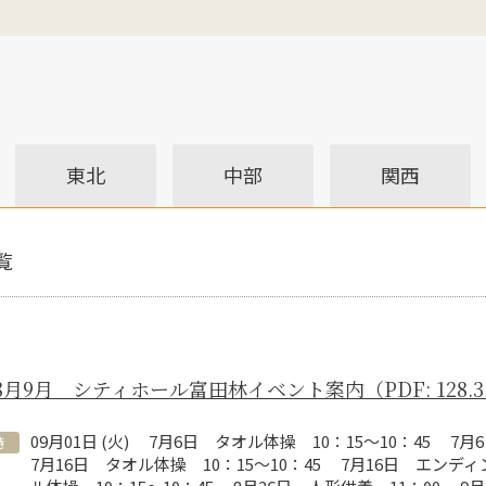
東北
中部
関西
覧
8月9月 シティホール富田林イベント案内（PDF: 128.3
09
月
01
日 (
火
)
7月6日 タオル体操 10：15～10：45 7月
時
7月16日 タオル体操 10：15～10：45 7月16日 エンデ